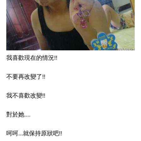
我喜歡現在的情況!!
不要再改變了!!
我不喜歡改變!!
對於她....
呵呵...就保持原狀吧!!