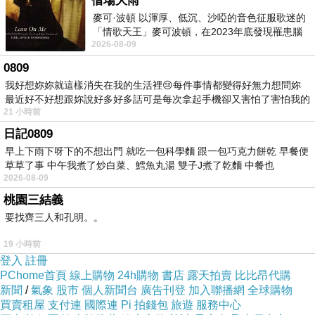
借場大雨
麥可·波頓 以渾厚、低沉、沙啞的音色征服歌迷的
「情歌天王」麥可波頓，在2023年底發現罹患腦
2026-08-09
瘤「祈禱早日康復，一切都好」。
0809
我好想妳妳就這樣消失在我的生活裡😢每件事情都變得好無力想問妳
最近好不好想跟妳說好多好多話可是每次拿起手機卻又害怕了害怕我的
21 小時前
出現
日記0809
早上下雨下呀下的不想出門 就吃一包科學麵 跟一包巧克力餅乾 早餐便
草草了事 中午我煮了炒白菜、鱈魚丸湯 雙子J煮了乾麵 中餐也
2026-08-09
桃園三結義
要找齊三人和孔明。。
19 小時前
登入
註冊
PChome首頁
線上購物
24h購物
書店
露天拍賣
比比昂代購
新聞
/
氣象
股市
個人新聞台
廣告刊登
加入聯播網
全球購物
買賣租屋
支付連
國際連
Pi 拍錢包
旅遊
服務中心