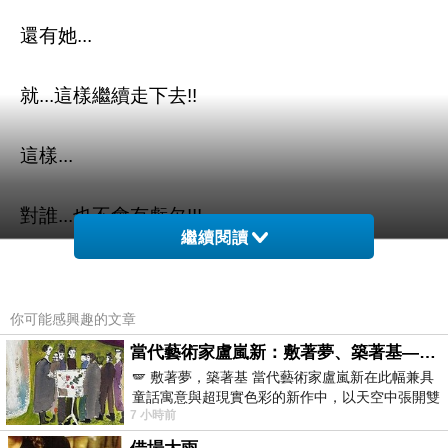
還有她...
就...這樣繼續走下去!!
這樣...
對誰...也不會有虧欠!!!
繼續閱讀
唉~
你可能感興趣的文章
就這樣吧!!!!
當代藝術家盧嵐新：敷著夢、築著基——讓筆觸成為存在過的證據，將相遇的溫度熔鑄成新的模樣
🪽 敷著夢，築著基 當代藝術家盧嵐新在此幅兼具
對大家都好!!!
童話寓意與超現實色彩的新作中，以天空中張開雙
7 小時前
翼的神聖形象與地面上聚集的人群對話，