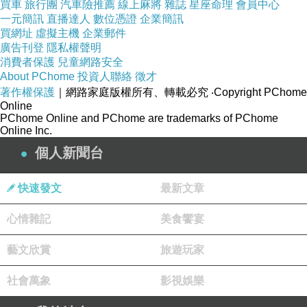
買車
旅行團
汽車險推薦
線上麻將
雜誌
星座命理
會員中心
一元簡訊
直播達人
數位憑證
企業簡訊
買網址
虛擬主機
企業郵件
廣告刊登
隱私權聲明
消費者保護
兒童網路安全
About PChome
投資人聯絡
徵才
著作權保護
｜網路家庭版權所有、轉載必究
‧Copyright PChome
Online
PChome Online and PChome are trademarks of PChome
Online Inc.
個人新聞台
快速發文
最新文章
心情雜記
美食饗宴
藝文欣賞
旅遊玩家
社會萬象
影視娛樂