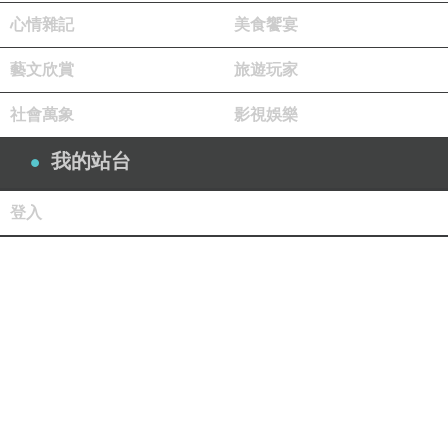
心情雜記
美食饗宴
藝文欣賞
旅遊玩家
社會萬象
影視娛樂
我的站台
登入