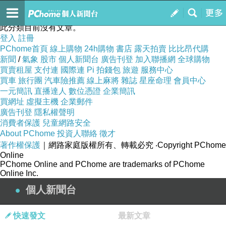
一天四十八小時
訂閱
我的
此分類目前沒有文章。
登入
註冊
PChome首頁
線上購物
24h購物
書店
露天拍賣
比比昂代購
新聞
/
氣象
股市
個人新聞台
廣告刊登
加入聯播網
全球購物
買賣租屋
支付連
國際連
Pi 拍錢包
旅遊
服務中心
買車
旅行團
汽車險推薦
線上麻將
雜誌
星座命理
會員中心
一元簡訊
直播達人
數位憑證
企業簡訊
買網址
虛擬主機
企業郵件
廣告刊登
隱私權聲明
消費者保護
兒童網路安全
About PChome
投資人聯絡
徵才
著作權保護
｜網路家庭版權所有、轉載必究
‧Copyright PChome
Online
PChome Online and PChome are trademarks of PChome
Online Inc.
個人新聞台
快速發文
最新文章