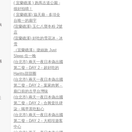
( 宜蘭礁溪 ) 跑馬古道公園 -
很好拍唷！
( 宜蘭礁溪) 協天廟 - 多項全
台唯一的廟宇
病
(宜蘭礁溪) 玉仁八寶冬粉 2號
店
(宜蘭礁溪) 好吃的雪花冰 - 冰
雪
（宜蘭礁溪）捷絲旅 Just
Sleep 住一晚
感
(台北市) 兩天一夜日本偽出國
第二發－DAY 2－超好吃的
Haritts甜甜圈
(台北市) 兩天一夜日本偽出國
第二發－DAY 2－葉家肉粥－
廟口前的古早台灣味
(台北市) 兩天一夜日本偽出國
天
第二發－DAY 2－合興壹玖肆
柒－喝早茶吃點心
(台北市) 兩天一夜日本偽出國
第二發－DAY 2－大稻埕遊客
中心