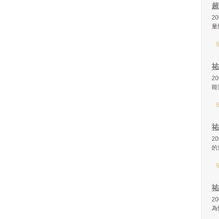
超
2
量體
發
祐
2
能
發
祐
2
的
發
祐
2
為