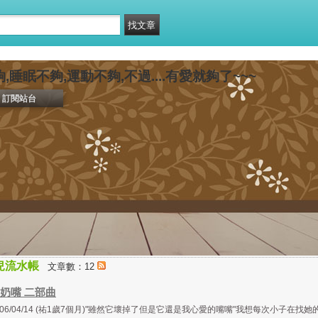
,睡眠不夠,運動不夠,不過....有愛就夠了~~~
訂閱站台
兒流水帳
文章數：12
奶嘴 二部曲
006/04/14 (祐1歲7個月)"雖然它壞掉了但是它還是我心愛的嘴嘴"我想每次小子在找她