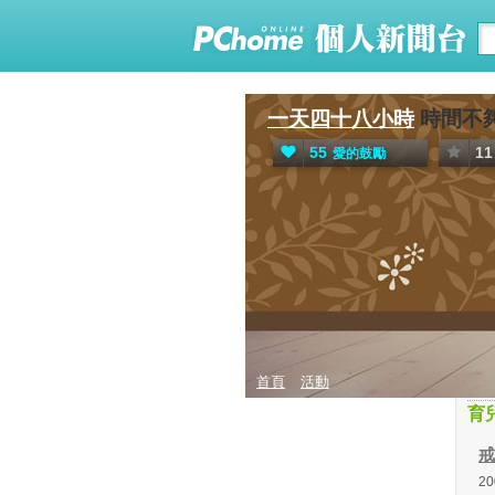
一天四十八小時
時間不夠
55
11
愛的鼓勵
首頁
活動
育
戒
2