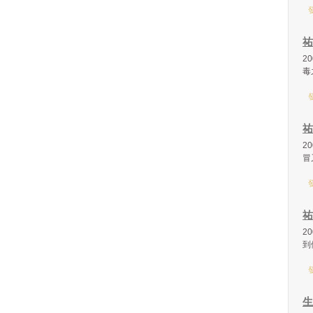
發
祐
2
毒
發
祐
2
冒
發
祐
2
到
發
生