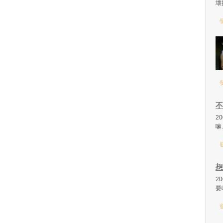
壞
發
發
不
2
嘛.
發
想
2
要吃
發