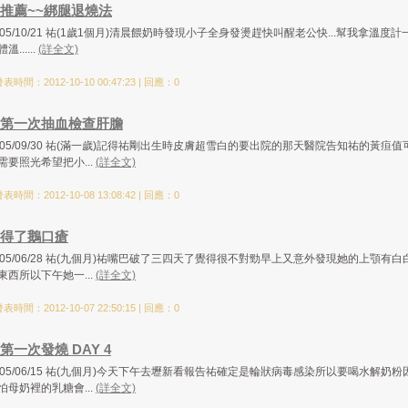
推薦~~綁腿退燒法
005/10/21 祐(1歲1個月)清晨餵奶時發現小子全身發燙趕快叫醒老公快...幫我拿溫度計
溫......
(詳全文)
表時間：2012-10-10 00:47:23 | 回應：0
第一次抽血檢查肝膽
005/09/30 祐(滿一歲)記得祐剛出生時皮膚超雪白的要出院的那天醫院告知祐的黃疸值
需要照光希望把小...
(詳全文)
表時間：2012-10-08 13:08:42 | 回應：0
得了鵝口瘡
005/06/28 祐(九個月)祐嘴巴破了三四天了覺得很不對勁早上又意外發現她的上顎有白
東西所以下午她一...
(詳全文)
表時間：2012-10-07 22:50:15 | 回應：0
第一次發燒 DAY 4
005/06/15 祐(九個月)今天下午去壢新看報告祐確定是輪狀病毒感染所以要喝水解奶粉
怕母奶裡的乳糖會...
(詳全文)