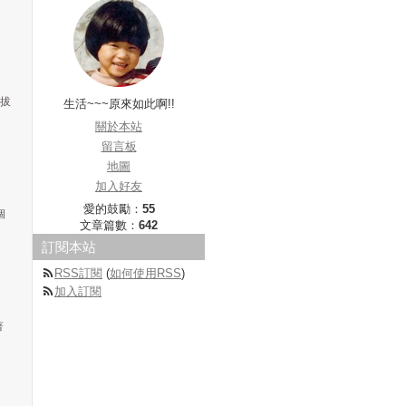
把拔
生活~~~原來如此啊!!
關於本站
留言板
地圖
加入好友
愛的鼓勵：
55
個
文章篇數：
642
訂閱本站
RSS訂閱
(
如何使用RSS
)
加入訂閱
著