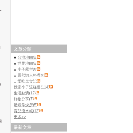
一
可
文章分類
台灣地圖集
世界地圖集
小子露營趣
露營懶人料理包
愛吃鬼食記
白
我家小子這樣過(114)
生活點滴(12)
好物分享(7)
婚姻修煉所(5)
育兒流水帳(12)
更多
>>
因
最新文章