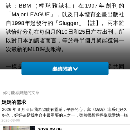
誌：BBM（棒球雜誌社）在1997年創刊的
「Major LEAGUE」，以及日本體育企畫出版社
自1998年起發行的「Slugger」【註】。兩本雜
誌恰好分別在每個月的10日和25日左右出刊，所
以對日本的讀者而言，等於每半個月就能獲得一
次最新的MLB深度報導。
一樣是MLB情報誌，兩者的內容也有許多共同
繼續閱讀
點。首先是都採用主題制，每期深入探討不同的
範疇。其次是皆請到美國的記者或作家開設專
欄，或是直接購買版權翻譯美國運動雜誌的文
你可能感興趣的文章
章，讓讀者了解美國方面的在地觀點和想法。最
媽媽的需求
後當然還會包括的，就是MLB三十支球團的近況
2026 年 8 月 6 日我希望能有靈感，平靜的心，寫《媽媽》這系列好久
好久，媽媽確是我生命中最重要的人之一，雖然很想媽媽像我愛她一樣
報導，以及日本球員的成績表現。另外，兩者也
2026-08-06
有許多不同的部分，特別是各種有趣的固定專
2026.08.06