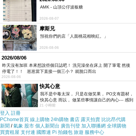
欄，從中也展現了兩本雜誌的風格和特色迥異之
AMK - 山頂公仔波板糖
處。
2026-08-07
摩斯兄
最近一年內兩方報導的主題，可以參考附表的介
預祝你們的店「人面桃花相映紅。」
紹。除了季初和季末固定出版的選手名鑑與球季
2026-08-06
回顧之外，眼尖的讀者應該不難從中發現兩本雜
2026/08/06
誌的方向有何差異。
昨天沒有加班 本來想說些個日誌吧！ 洗完澡坐在床上 開了筆電 然後
停電了！！ 崽崽當下直接一個三小？ 就脫口而出
2026-08-06
Major LEAGUE比較像前兩回介紹過，同樣由
快其心意
BBM出版的週刊棒球和棒球雜誌，主題的挑選是
我不是中毒太深， 只是在做笑果， PO文有題材，
以各種話題或專業領域為中心。除了現狀的介
快其心意 而以， 做某些事情讓自己的內心--- 感到
21 小時前
紹，還會融入歷史的回顧。同時，Major
愉快。
登入
註冊
LEAGUE也和週刊棒球一樣，會不定期出版增
PChome首頁
線上購物
24h購物
書店
露天拍賣
比比昂代購
刊，介紹特定的專題，例如MLB的歷代速球王。
新聞
/
氣象
股市
個人新聞台
廣告刊登
加入聯播網
全球購物
買賣租屋
支付連
國際連
Pi 拍錢包
旅遊
服務中心
Slugger的主題設定，則是隨著球季的進展為大