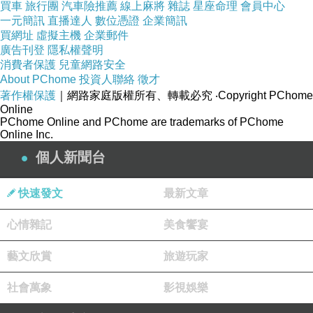
買車
旅行團
汽車險推薦
線上麻將
雜誌
星座命理
會員中心
宗。然而也有幾個特集是每年出現，只是更新版
一元簡訊
直播達人
數位憑證
企業簡訊
買網址
虛擬主機
企業郵件
本而已，例如野手和投手的排行榜、500位球星
廣告刊登
隱私權聲明
的季賽表現評價。
消費者保護
兒童網路安全
About PChome
投資人聯絡
徵才
著作權保護
｜網路家庭版權所有、轉載必究
‧Copyright PChome
其他的固定專欄，由於內容較多難以完全說明，
Online
因此筆者各舉出一個最推薦的單元，簡單介紹如
PChome Online and PChome are trademarks of PChome
Online Inc.
下：
個人新聞台
Major LEAGUE中，個人最喜愛的是小聯盟球場
快速發文
最新文章
探訪的單元。這個專欄不只每次介紹一個小聯盟
的球場，也會論及主場球隊的背景，以及經營的
心情雜記
美食饗宴
現況。從去年球季結束起，本單元還推出特別
藝文欣賞
旅遊玩家
篇，採訪獨立聯盟的球場和球隊。在這個專欄
中，作者不斷地點出，這些小聯盟和獨立聯盟球
社會萬象
影視娛樂
隊的經營得以成功，注重球迷和貼近地區是很重