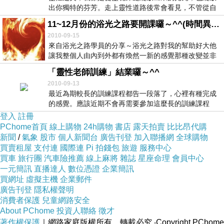
出你獨特的芬芳。走上靈性道路後常會看見，不管從自
己或...
11~12月份的浴光之路要開課囉～^^(時間異動）
2010-09-15
來自浴光之路學員的分享～浴光之路對我的幫助好大他
讓我整個人由內到外都有煥然一新的感覺那種改變並非
一瞬...
「靈性老師訓練」結業囉～^^
2010-09-13
最近為期較長的訓練課程都告一段落了，心裡有種完成
的感覺。應該近期不會再需要參加這麼長的訓練課程
了。嘻...
登入
註冊
PChome首頁
線上購物
24h購物
書店
露天拍賣
比比昂代購
新聞
/
氣象
股市
個人新聞台
廣告刊登
加入聯播網
全球購物
買賣租屋
支付連
國際連
Pi 拍錢包
旅遊
服務中心
買車
旅行團
汽車險推薦
線上麻將
雜誌
星座命理
會員中心
一元簡訊
直播達人
數位憑證
企業簡訊
買網址
虛擬主機
企業郵件
廣告刊登
隱私權聲明
消費者保護
兒童網路安全
About PChome
投資人聯絡
徵才
著作權保護
｜網路家庭版權所有、轉載必究
‧Copyright PChome