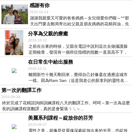
關乎...
感謝有你
2010-10-14
謝謝我親愛又可愛的爸爸媽媽～女兒很愛你們喔～^^那
天出門要去郵局寄出給父親及朋友媽媽的花精與油，先
找...
分享為父親的療癒
2010-10-12
之前在台東的時候，父親在電話中說到這次去做攝護腺
定期檢查，發現有一個癌症指標的指數一直居高不下，
雖然...
在日常生中給出服務
2010-10-11
離開新竹十幾天剛回來，覺得自己好像還在適應這城市
一樣。因為Ram San（這是我老公的新拿到的靈性名...
第一次的翻譯工作
2010-09-28
終於完成了花精諮詢師訓練課程八天的翻譯工作。呵呵～第一次為這麼
長的訓練課程當翻譯，真的是會緊張ㄋㄟ～...
美麗系列課程～綻放你的芬芳
2010-09-27
靈性之美，就像是從靈魂深處綻放出來的光亮，也綻放