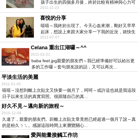
孩子出生的四個多月後，終於比較有精神與心力可
2011-11-23
以再次書寫了...
喜悅的分享
嘻嘻～我終於出現了。今天心血來潮，剛好又早早
起床，想說上來跟大家分享一下我的近況，就快生
2011-07-07
了，不知道下...
Celana 重出江湖囉～^^
2011-02-21
baba feet.jpg親愛的朋友們～我已經準備好可以給出更
多的工作囉～套句朋友說的話，又可以再次...
平淡生活的美麗
2011-01-05
嘻嘻～沒想到離上次貼文又快要一個月了，呵呵～或許這也就是我這段
日子以來生活的真實寫照。很跟隨自己的真...
好久不見～邁向新的旅程～
2010-12-08
久違了，親愛的朋友們。距離上次貼文章竟然已經超過一個月了說～真
的是粉久ㄋㄟ。感謝這段時間上來瀏覽關心...
愛與能量接觸工作坊