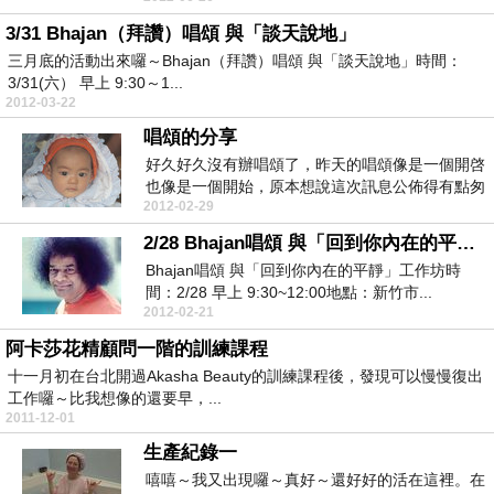
3/31 Bhajan（拜讚）唱頌 與「談天說地」
三月底的活動出來囉～Bhajan（拜讚）唱頌 與「談天說地」時間：
3/31(六） 早上 9:30～1...
2012-03-22
唱頌的分享
好久好久沒有辦唱頌了，昨天的唱頌像是一個開啓
也像是一個開始，原本想說這次訊息公佈得有點匆
2012-02-29
忙，而且又遇...
2/28 Bhajan唱頌 與「回到你內在的平靜」工作坊
Bhajan唱頌 與「回到你內在的平靜」工作坊時
間：2/28 早上 9:30~12:00地點：新竹市...
2012-02-21
阿卡莎花精顧問一階的訓練課程
十一月初在台北開過Akasha Beauty的訓練課程後，發現可以慢慢復出
工作囉～比我想像的還要早，...
2011-12-01
生產紀錄一
嘻嘻～我又出現囉～真好～還好好的活在這裡。在