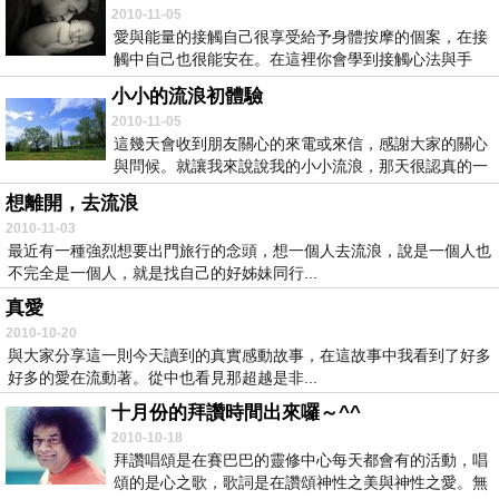
2010-11-05
愛與能量的接觸自己很享受給予身體按摩的個案，在接
觸中自己也很能安在。在這裡你會學到接觸心法與手
法，如...
小小的流浪初體驗
2010-11-05
這幾天會收到朋友關心的來電或來信，感謝大家的關心
與問候。就讓我來說說我的小小流浪，那天很認真的一
個人...
想離開，去流浪
2010-11-03
最近有一種強烈想要出門旅行的念頭，想一個人去流浪，說是一個人也
不完全是一個人，就是找自己的好姊妹同行...
真愛
2010-10-20
與大家分享這一則今天讀到的真實感動故事，在這故事中我看到了好多
好多的愛在流動著。從中也看見那超越是非...
十月份的拜讚時間出來囉～^^
2010-10-18
拜讚唱頌是在賽巴巴的靈修中心每天都會有的活動，唱
頌的是心之歌，歌詞是在讚頌神性之美與神性之愛。無