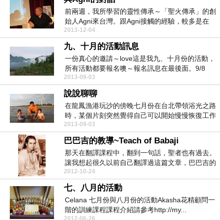
前兩週，我所學習的靈性傳承～「聖火傳承」的創
始人Agni來台灣。跟Agni接觸的經驗，較多是在
2013-12-04
200...
九、十月的活動訊息
一份真心的邀請～love這是我九、十月份的活動，
所有活動都要報名噢～報名訊息在最後面。9/8
2013-09-03
10:...
說說聊聊
在龍鳳漁港玩沙的傍晚七月份在台北帶領浴光之路
時，某個片刻突然覺得自己可以開始慢慢恢復工作
2013-09-03
了。記得當時...
巴巴吉的教導~Teach of Babaji
那天在翻譯課程中，翻到一句話，聖者也有過去。
讓我想起很久以前自己翻譯過這篇文章，巴巴吉的
2012-10-24
教導。再次與...
七、八月的活動
Celana 七月份與八月份的活動Akasha花精顧問一
階的訓練課程課程介紹請參考http://my...
2012-06-26