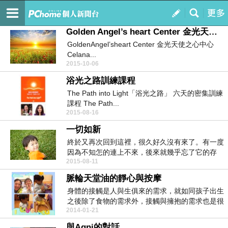
分享～愛與喜悅
訂閱
我的
Golden Angel’s heart Center 金光天使之心中心成立啦～
GoldenAngel’sheart Center 金光天使之心中心
Celana...
2015-10-06
浴光之路訓練課程
The Path into Light「浴光之路」 六天的密集訓練
課程 The Path...
2015-08-16
一切如新
終於又再次回到這裡，很久好久沒有來了。有一度
因為不知怎的連上不來，後來就幾乎忘了它的存
2015-08-11
在。甚至想過要...
脈輪天堂油的靜心與按摩
身體的接觸是人與生俱來的需求，就如同孩子出生
之後除了食物的需求外，接觸與擁抱的需求也是很
2014-01-21
重要的。接觸...
與Agni的對話