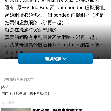
好家在先發現了, 否則就升級失敗, 還要退回去.
還有, 原來VirtualBox 要 route bonded 虛擬網址,
起始網址必須也在一個 bonded 虛擬網址（就是
把兩個虛擬網路卡綁再一起）．
就是在洗澡時突然想到的．
真實的網路有用到兩片乙太網路卡綁再一起，
那我就奇怪為什麼這種ｂｏｎｄｅｄ網路不能ｒ
ｏｕｔｅ．
繼續閱讀
結果原來只要對口網址也是ｂｏｎｄｅｄ的話，
就可以ｒｏｕｔｅ了．
這樣就可以在一台筆電上（裝了４０ＧＢ記憶
你可能感興趣的文章
體）能夠
内向
模擬４台虛擬ｓｅｒｖｅｒ＋２台虛擬ｒｏｕｔ
内向？那只是因为我不喜欢你！
ｅｒ．
15 小時前
這樣就可以在真的軟體升級之前完全測試整個升
希伯來書 - 離棄真道的後果