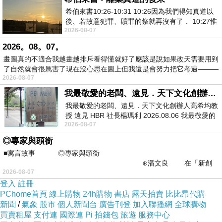
級流程．
希伯來書10:26-10:31 10:26因為我們得知真道以
總算做完了這波的升級！
後、若故意犯罪、贖罪的祭就再沒有了． 10:27惟
接下來又有一波紅帽７．ｘ升級８．ｘ瞜！
2026-08-07
有戰懼等候審判和那燒滅眾敵人的烈火
又有得忙了！
2026。08。07。
畫圖真的不適合我越畫越排斥看得懂就好了應該是說如果改天需要用到
了自然就會很厲害了現在沒心思在圖上但我還是會努力把它考過———
2026-08-07
我最敬愛的老闆、遠見．天下文化創辦人高希均教授
我最敬愛的老闆、遠見．天下文化創辦人高希均教
人生中的無奈
上一篇：
授 遠見 HBR 社長楊瑪利 2026.08.06 我最敬愛的
2026-08-07
老闆、遠見．天下文化創辦人高希均教
◎專家與頭銜
■寓言故事 ◎專家與頭銜
⊕潘文良 在「新創
2026-08-07
之谷」裡——
登入
註冊
PChome首頁
線上購物
24h購物
書店
露天拍賣
比比昂代購
新聞
/
氣象
股市
個人新聞台
廣告刊登
加入聯播網
全球購物
買賣租屋
支付連
國際連
Pi 拍錢包
旅遊
服務中心