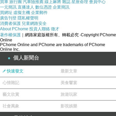
買車
旅行團
汽車險推薦
線上麻將
雜誌
星座命理
會員中心
一元簡訊
直播達人
數位憑證
企業簡訊
買網址
虛擬主機
企業郵件
廣告刊登
隱私權聲明
消費者保護
兒童網路安全
About PChome
投資人聯絡
徵才
著作權保護
｜網路家庭版權所有、轉載必究
‧Copyright PChome
Online
PChome Online and PChome are trademarks of PChome
Online Inc.
個人新聞台
快速發文
最新文章
心情雜記
美食饗宴
藝文欣賞
旅遊玩家
社會萬象
影視娛樂