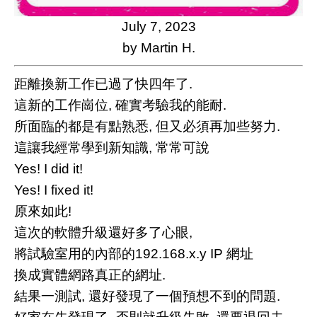
July 7, 2023
by Martin H.
距離換新工作已過了快四年了.
這新的工作崗位, 確實考驗我的能耐.
所面臨的都是有點熟悉, 但又必須再加些努力.
這讓我經常學到新知識, 常常可說
Yes! I did it!
Yes! I fixed it!
原來如此!
這次的軟體升級還好多了心眼,
將試驗室用的內部的192.168.x.y IP 網址
換成實體網路真正的網址.
結果一測試, 還好發現了一個預想不到的問題.