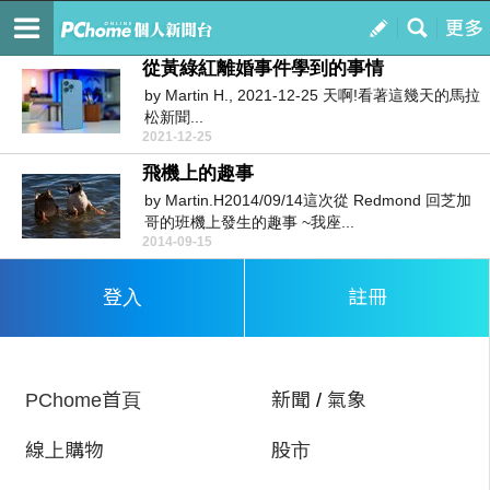
北美野馬
訂閱
我的
從黃綠紅離婚事件學到的事情
by Martin H., 2021-12-25 天啊!看著這幾天的馬拉
松新聞...
2021-12-25
飛機上的趣事
by Martin.H2014/09/14這次從 Redmond 回芝加
哥的班機上發生的趣事 ~我座...
2014-09-15
註冊
登入
PChome首頁
新聞
/
氣象
線上購物
股市