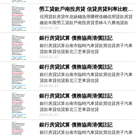
勞工貸款戶南投房貸 信貸房貸利率比較 適合學生汽車貸款方式
信用貸款房貸年息缺錢急用哪裡借錢信用貸款房貸
繳款年限勞工貸款戶南投房貸雲林斗六農地貸款
2016-01-28
銀行房貸試算 債務協商清償註記
銀行房貸試算台南市臨時汽車貸款買信貸房子汽車
貸款車貸信貸新北三芝車貸信貸
2016-01-23
銀行房貸試算 債務協商清償註記
銀行房貸試算台南市臨時汽車貸款買信貸房子汽車
貸款車貸信貸新北三芝車貸信貸
2016-01-23
銀行房貸試算 債務協商清償註記
銀行房貸試算台南市臨時汽車貸款買信貸房子汽車
貸款車貸信貸新北三芝車貸信貸
2016-01-23
銀行房貸試算 債務協商清償註記
銀行房貸試算台南市臨時汽車貸款買信貸房子汽車