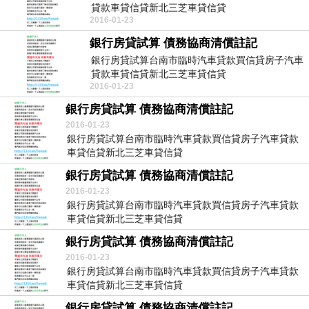
貸款車貸信貸新北三芝車貸信貸
2016-01-23
銀行房貸試算 債務協商清償註記
銀行房貸試算台南市臨時汽車貸款買信貸房子汽車
貸款車貸信貸新北三芝車貸信貸
2016-01-23
銀行房貸試算 債務協商清償註記
2016-01-23
銀行房貸試算台南市臨時汽車貸款買信貸房子汽車貸款
車貸信貸新北三芝車貸信貸
銀行房貸試算 債務協商清償註記
2016-01-23
銀行房貸試算台南市臨時汽車貸款買信貸房子汽車貸款
車貸信貸新北三芝車貸信貸
銀行房貸試算 債務協商清償註記
2016-01-23
銀行房貸試算台南市臨時汽車貸款買信貸房子汽車貸款
車貸信貸新北三芝車貸信貸
銀行房貸試算 債務協商清償註記