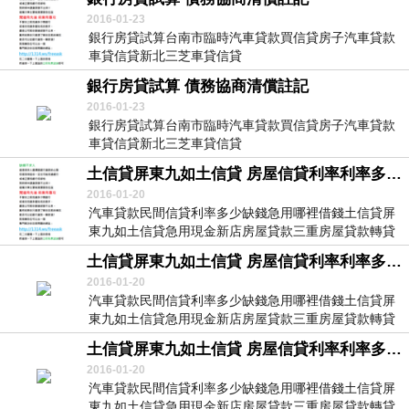
2016-01-23
銀行房貸試算台南市臨時汽車貸款買信貸房子汽車貸款
車貸信貸新北三芝車貸信貸
銀行房貸試算 債務協商清償註記
2016-01-23
銀行房貸試算台南市臨時汽車貸款買信貸房子汽車貸款
車貸信貸新北三芝車貸信貸
土信貸屏東九如土信貸 房屋信貸利率利率多少免費諮詢試算 信用貸款銀行借貸缺錢急用哪裡借錢
2016-01-20
汽車貸款民間信貸利率多少缺錢急用哪裡借錢土信貸屏
東九如土信貸急用現金新店房屋貸款三重房屋貸款轉貸
信用...
土信貸屏東九如土信貸 房屋信貸利率利率多少免費諮詢試算 信用貸款銀行借貸缺錢急用哪裡借錢
2016-01-20
汽車貸款民間信貸利率多少缺錢急用哪裡借錢土信貸屏
東九如土信貸急用現金新店房屋貸款三重房屋貸款轉貸
信用...
土信貸屏東九如土信貸 房屋信貸利率利率多少免費諮詢試算 信用貸款銀行借貸缺錢急用哪裡借錢
2016-01-20
汽車貸款民間信貸利率多少缺錢急用哪裡借錢土信貸屏
東九如土信貸急用現金新店房屋貸款三重房屋貸款轉貸