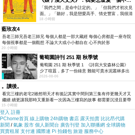
《娘子漢大丈夫》：我要怎麼愛一個不存在的人？
20/163220493.html
「我們之間，是命中註定的。」「但我們才初次見
面。」「聽好，我是戀愛高手、情史豐富，我很清
18 小時前
楚這種感覺，你我之間的那種感覺，現
甲種建地任何問題免費諮詢
信用貸款借貸風險怎
藍玫友4
麼貸款比較會過件
吾老三師兄吾老三師兄 每個人都是一部大藏經 每個心房都是一座寺院
每個視事都是一個觀想 不論大大或小小都自在 心不拘於形
當舖機車免費估貸信貸年息借貸增貸轉貸
20 小時前
苗栗泰安房貸
葡萄園詩刊 251 期 秋季號
勞工貸款戶南投房貸
葡萄園 251 期 秋季號 1 《詩寫大安森林公園》
雲林斗六農地貸款
少了喧囂，多了一份綠意 難能可貴水泥叢林多出
2026-08-06
一
。讀後。
高雄左營農地貸款 房屋信貸借款銀行 信貸台北
看完三樓的老宅2雖然明天才有後記其實中間到第三集有停更幾天才又
松山信貸
繼續 續更讓我那時又重新看一次因為三樓寫的故事 都需要沉浸且要帶
15 小時前
有
嘉義市銀行個人貸款 信貸整合信貸年息 創業貸
登入
註冊
款率利試算信貸年息
PChome首頁
線上購物
24h購物
書店
露天拍賣
比比昂代購
車貸新北萬里車貸 房子信貸利率 房貸新北林口
新聞
/
氣象
股市
個人新聞台
廣告刊登
加入聯播網
全球購物
買賣租屋
支付連
國際連
Pi 拍錢包
旅遊
服務中心
房貸