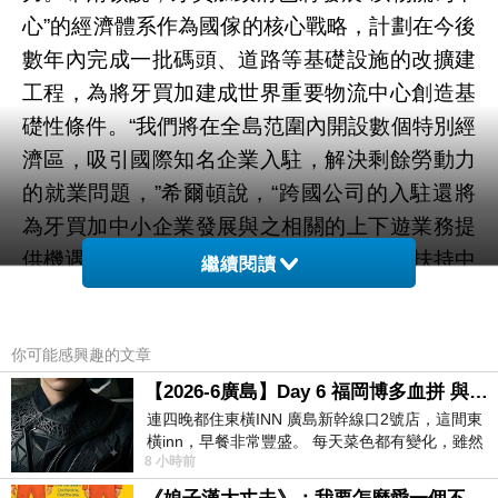
心”的經濟體系作為國傢的核心戰略，計劃在今後
數年內完成一批碼頭、道路等基礎設施的改擴建
工程，為將牙買加建成世界重要物流中心創造基
礎性條件。“我們將在全島范圍內開設數個特別經
濟區，吸引國際知名企業入駐，解決剩餘勞動力
的就業問題，”希爾頓說，“跨國公司的入駐還將
為牙買加中小企業發展與之相關的上下遊業務提
供機遇。”他表示，政府將出臺一系列政策扶持中
繼續閱讀
小企業發展，包括拓寬中小企業融資渠道、完善
破產保護制度等。牙買加位於加勒比海核心位
你可能感興趣的文章
置，扼守美歐船隻通過巴拿馬運河的航道，是加
勒比地區重要的貿易中轉站，其首都金斯敦擁有
【2026-6廣島】Day 6 福岡博多血拼 與機場接送少年司機深夜對談
連四晚都住東橫INN 廣島新幹線口2號店，這間東
世界第七大天然深水港。
橫inn，早餐非常豐盛。 每天菜色都有變化，雖然
8 小時前
看到工作人員拿出料理包加熱，但
新聞來源http://news.hexun.com/2014-03-