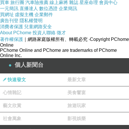
買車
旅行團
汽車險推薦
線上麻將
雜誌
星座命理
會員中心
一元簡訊
直播達人
數位憑證
企業簡訊
買網址
虛擬主機
企業郵件
廣告刊登
隱私權聲明
消費者保護
兒童網路安全
About PChome
投資人聯絡
徵才
著作權保護
｜網路家庭版權所有、轉載必究
‧Copyright PChome
Online
PChome Online and PChome are trademarks of PChome
Online Inc.
個人新聞台
快速發文
最新文章
心情雜記
美食饗宴
藝文欣賞
旅遊玩家
社會萬象
影視娛樂