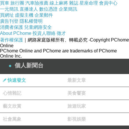
買車
旅行團
汽車險推薦
線上麻將
雜誌
星座命理
會員中心
一元簡訊
直播達人
數位憑證
企業簡訊
買網址
虛擬主機
企業郵件
廣告刊登
隱私權聲明
消費者保護
兒童網路安全
About PChome
投資人聯絡
徵才
著作權保護
｜網路家庭版權所有、轉載必究
‧Copyright PChome
Online
PChome Online and PChome are trademarks of PChome
Online Inc.
個人新聞台
快速發文
最新文章
心情雜記
美食饗宴
藝文欣賞
旅遊玩家
社會萬象
影視娛樂