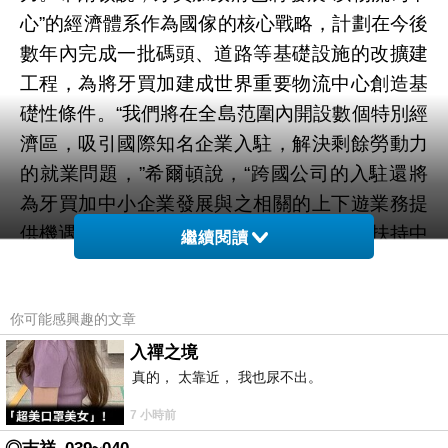
心”的經濟體系作為國傢的核心戰略，計劃在今後
數年內完成一批碼頭、道路等基礎設施的改擴建
工程，為將牙買加建成世界重要物流中心創造基
礎性條件。“我們將在全島范圍內開設數個特別經
濟區，吸引國際知名企業入駐，解決剩餘勞動力
的就業問題，”希爾頓說，“跨國公司的入駐還將
為牙買加中小企業發展與之相關的上下遊業務提
供機遇。”他表示，政府將出臺一系列政策扶持中
繼續閱讀
小企業發展，包括拓寬中小企業融資渠道、完善
破產保護制度等。牙買加位於加勒比海核心位
你可能感興趣的文章
置，扼守美歐船隻通過巴拿馬運河的航道，是加
勒比地區重要的貿易中轉站，其首都金斯敦擁有
入禪之境
真的， 太靠近， 我也尿不出。
世界第七大天然深水港。
7 小時前
新聞來源http://news.hexun.com/2014-03-