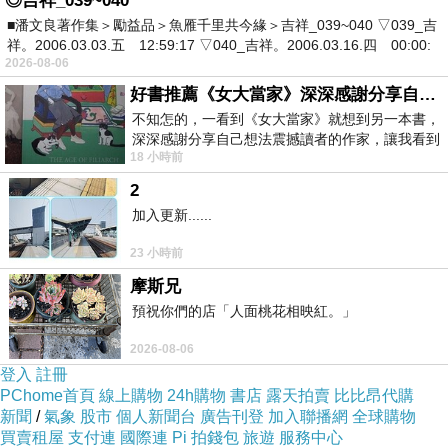
◎吉祥_039~040
20/163220493.html
■潘文良著作集＞勵益品＞魚雁千里共今緣＞吉祥_039~040 ▽039_吉
祥。2006.03.03.五 12:59:17 ▽040_吉祥。2006.03.16.四 00:00:
2026-08-06
甲種建地任何問題免費諮詢
信用貸款借貸風險怎
好書推薦《女大當家》深深感謝分享自己想法震撼讀者的作家，讓我看到不同樣貌的家庭！
麼貸款比較會過件
不知怎的，一看到《女大當家》就想到另一本書，
深深感謝分享自己想法震撼讀者的作家，讓我看到
當舖機車免費估貸信貸年息借貸增貸轉貸
18 小時前
不同樣貌的家庭！ 《女大
苗栗泰安房貸
2
勞工貸款戶南投房貸
加入更新......
雲林斗六農地貸款
23 小時前
摩斯兄
高雄左營農地貸款 房屋信貸借款銀行 信貸台北
預祝你們的店「人面桃花相映紅。」
松山信貸
2026-08-06
嘉義市銀行個人貸款 信貸整合信貸年息 創業貸
登入
註冊
款率利試算信貸年息
PChome首頁
線上購物
24h購物
書店
露天拍賣
比比昂代購
車貸新北萬里車貸 房子信貸利率 房貸新北林口
新聞
/
氣象
股市
個人新聞台
廣告刊登
加入聯播網
全球購物
買賣租屋
支付連
國際連
Pi 拍錢包
旅遊
服務中心
房貸