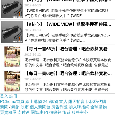
2017-10-13
【WIDE VIEW】狙擊手極亮伸縮變焦手電筒組(CPZ5-
AT)你還在找比較哪裡入手 "【WIDE...
【9甘心】【WIDE VIEW】狙擊手極亮伸縮變焦手電筒組(CPZ5-AT)
2017-10-13
【WIDE VIEW】狙擊手極亮伸縮變焦手電筒組(CPZ5-
AT)你還在找比較哪裡入手 "【WIDE...
【每日一書66折】吧台管理：吧台飲料實務全能@E@@E@
2017-10-12
吧台管理：吧台飲料實務全能您仍在比較哪買這本飲食
類的中文書 "吧台管理：吧台飲料實務全能" 售價最超...
【每日一書66折】吧台管理：吧台飲料實務全能
2017-10-12
吧台管理：吧台飲料實務全能您仍在比較哪買這本飲食
類的中文書 "吧台管理：吧台飲料實務全能" 售價最超...
登入
註冊
PChome首頁
線上購物
24h購物
書店
露天拍賣
比比昂代購
新聞
/
氣象
股市
個人新聞台
廣告刊登
加入聯播網
全球購物
買賣租屋
支付連
國際連
Pi 拍錢包
旅遊
服務中心