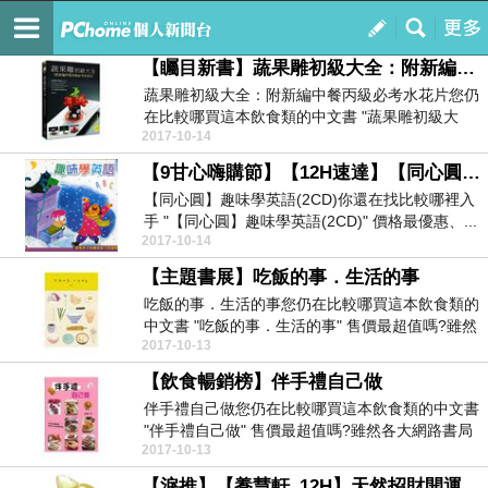
20171013N
訂閱
我的
【矚目新書】蔬果雕初級大全：附新編中餐丙級必考水花片
蔬果雕初級大全：附新編中餐丙級必考水花片您仍
在比較哪買這本飲食類的中文書 "蔬果雕初級大
2017-10-14
全：附新編中...
【9甘心嗨購節】【12H速達】【同心圓】趣味學英語(2CD)
【同心圓】趣味學英語(2CD)你還在找比較哪裡入
手 "【同心圓】趣味學英語(2CD)" 價格最優惠、...
2017-10-14
【主題書展】吃飯的事．生活的事
吃飯的事．生活的事您仍在比較哪買這本飲食類的
中文書 "吃飯的事．生活的事" 售價最超值嗎?雖然
2017-10-13
各大網...
【飲食暢銷榜】伴手禮自己做
伴手禮自己做您仍在比較哪買這本飲食類的中文書
"伴手禮自己做" 售價最超值嗎?雖然各大網路書局
2017-10-13
均有販...
【淚推】【養慧軒_12H】天然招財開運 大黃冰晶元寶(長約90mm)