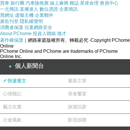
買車
旅行團
汽車險推薦
線上麻將
雜誌
星座命理
會員中心
一元簡訊
直播達人
數位憑證
企業簡訊
買網址
虛擬主機
企業郵件
廣告刊登
隱私權聲明
消費者保護
兒童網路安全
About PChome
投資人聯絡
徵才
著作權保護
｜網路家庭版權所有、轉載必究
‧Copyright PChome
Online
PChome Online and PChome are trademarks of PChome
Online Inc.
個人新聞台
快速發文
最新文章
心情雜記
美食饗宴
藝文欣賞
旅遊玩家
社會萬象
影視娛樂