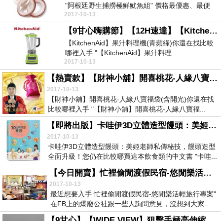
"阿根廷野生捕撈極鮮魷魚組" 價格最優惠、最便
2017-10-13
宜、CP...
【9甘心嗨購節】【12H速達】【KitchenAid】果汁料理機(青蘋綠)
【KitchenAid】果汁料理機(青蘋綠)你還在找比較
哪裡入手 "【KitchenAid】果汁料理...
2017-10-13
【熱賣款】【財神小舖】開喜桃花-人緣八寶福袋(含開光)
2017-10-13
【財神小舖】開喜桃花-人緣八寶福袋(含開光)你還在找
比較哪裡入手 "【財神小舖】開喜桃花-人緣八寶福...
【即將出版】卡哇伊3D立體造型饅頭：美姬老師私傳秘技，饅頭造型全面升級！
2017-10-13
卡哇伊3D立體造型饅頭：美姬老師私傳秘技，饅頭造型
全面升級！您仍在比較哪買這本飲食類的中文書 "卡哇...
【今日開賣】忙裡偷閒渡假民宿-悠閒樂活輕旅行專案-☆近期銷售最快☆
2017-10-13
最近想要入手 忙裡偷閒渡假民宿-悠閒樂活輕旅行專案"
在FB上的爆廢公社跟一些人詢問意見，沒想到大家...
【9甘心】【WIDE VIEW】狙擊手極亮伸縮變焦手電筒組(CPZ5-AT)