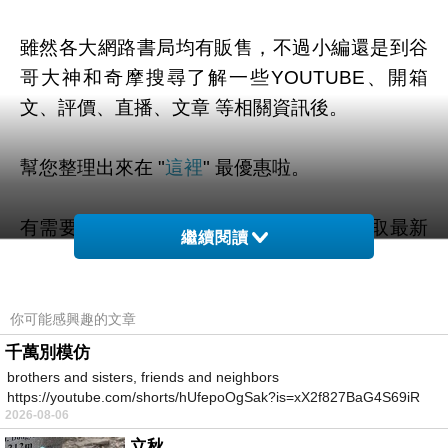
雖然各大網路書局均有販售，不過小編還是到谷
哥大神和奇摩搜尋了解一些YOUTUBE、開箱
文、評價、直播、文章 等相關資訊後。
幫您整理出來在 "
這裡
" 最優惠啦。
有需要的粉粉可以點擊連結或按鈕就能獲取最新
繼續閱讀
的優惠折扣訊息啦~
你可能感興趣的文章
千萬別模仿
=>點此取得優惠<=
brothers and sisters, friends and neighbors
https://youtube.com/shorts/hUfepoOgSak?is=xX2f827BaG4S69iR
2026-08-06
https
立秋