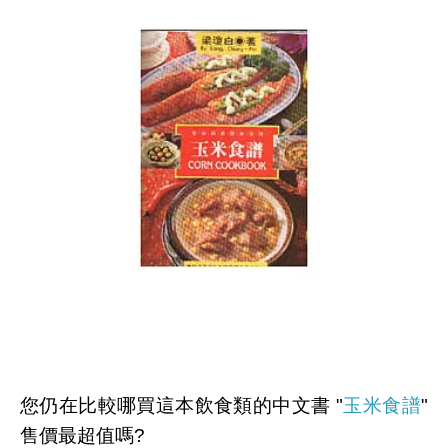
您仍在比較哪買這本飲食類的中文書 "
玉米食譜
"
售價最超值嗎?