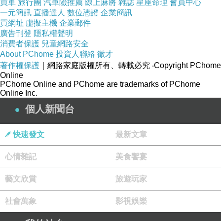
買車
「春嬌與志明」這5個字，在台灣有著高知名
旅行團
汽車險推薦
線上麻將
雜誌
星座命理
會員中心
一元簡訊
直播達人
數位憑證
企業簡訊
度，不但是張菲高收視節目《歡樂一百點》中，
買網址
虛擬主機
企業郵件
最受歡迎的綜藝單元，也是天團五月天的知名歌
廣告刊登
隱私權聲明
消費者保護
兒童網路安全
曲，可說是台灣觀眾及粉絲的集體回憶。
About PChome
投資人聯絡
徵才
著作權保護
｜網路家庭版權所有、轉載必究
‧Copyright PChome
Online
這回憶中也包括導演彭浩翔，他表示曾經來台灣
PChome Online and PChome are trademarks of PChome
唸過書，那時候很愛聽台灣歌曲，尤其喜歡五月
Online Inc.
天演唱的《志明與春嬌》，雖然是台語歌，但他
個人新聞台
聽來極有共鳴，也因為喜歡這首歌，才有了這系
快速發文
最新文章
列電影。
心情雜記
美食饗宴
但彭浩翔表示，其實「春嬌志明」這兩個名字，
藝文欣賞
旅遊玩家
在香港並非菜市場名，雖然他想以此為片名，但
當年在香港上映前，曾遭到各方反對，然而他仍
社會萬象
影視娛樂
堅持想法，幸好第1集票房及口碑雙贏，才能發