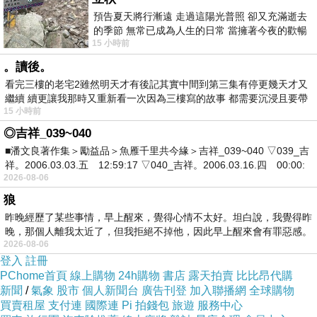
預告夏天將行漸遠 走過這陽光普照 卻又充滿逝去
的季節 無常已成為人生的日常 當擁著今夜的歡暢
15 小時前
舒心 轉眼驟成昨日 而明晨 太陽
。讀後。
看完三樓的老宅2雖然明天才有後記其實中間到第三集有停更幾天才又
繼續 續更讓我那時又重新看一次因為三樓寫的故事 都需要沉浸且要帶
15 小時前
有
新聞分享
◎吉祥_039~040
■潘文良著作集＞勵益品＞魚雁千里共今緣＞吉祥_039~040 ▽039_吉
祥。2006.03.03.五 12:59:17 ▽040_吉祥。2006.03.16.四 00:00:
2026-08-06
電影《春嬌志明》系列，除了充滿真實感的愛情
狼
故事，還不忘加入惡搞及浪漫氣氛，成為導演彭
昨晚經歷了某些事情，早上醒來，覺得心情不太好。坦白說，我覺得昨
晚，那個人離我太近了，但我拒絕不掉他，因此早上醒來會有罪惡感。
浩翔及演員余文樂、楊千嬅的代表作品，但其實
2026-08-06
大家有所不知，當年許多人居然都反對「春嬌志
登入
註冊
PChome首頁
線上購物
24h購物
書店
露天拍賣
比比昂代購
明」這個名字呢。
新聞
/
氣象
股市
個人新聞台
廣告刊登
加入聯播網
全球購物
買賣租屋
支付連
國際連
Pi 拍錢包
旅遊
服務中心