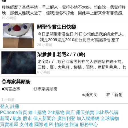
狼
昨晚經歷了某些事情，早上醒來，覺得心情不太好。坦白說，我覺得昨
晚，那個人離我太近了，但我拒絕不掉他，因此早上醒來會有罪惡感。
19 小時前
關聖帝君生日快樂
今日是關聖帝君生日.昨日心想他是我的救命恩人.
我是2009還是2010在台北行天宮認識他.忘了.
20 小時前
一個奇摩交友的網友學
親愛的姊妹們，妳覺得自己「會說話」嗎？
柒參參▎老宅2 / 7 (終)
妳知道「愛說話」和「會說話」並不同嗎？
老宅2 / 7 - 歡迎回家照片裡的人靜靜站在鏡子前。
面對人群時，經常想開啟話題卻又不知道該說什
三樓，廄，大崽蕥，柳橘，閆兒，摩斯和崽崽，七
麼？
6 小時前
個人整整齊齊地站在鏡框之外，如同
面對工作，想發表意見卻又擔心說錯話而保持沉
◎專家與頭銜
■寓言故事 ◎專家與頭銜
默？
⊕潘文良 在「新創
面對家人，想表達關心卻被嫌嘮叨，或因不善表
1 小時前
之谷」裡——
登入
註冊
達而發生爭吵？
PChome首頁
線上購物
24h購物
書店
露天拍賣
比比昂代購
新聞
/
氣象
股市
個人新聞台
廣告刊登
加入聯播網
全球購物
話人人會說，
買賣租屋
支付連
國際連
Pi 拍錢包
旅遊
服務中心