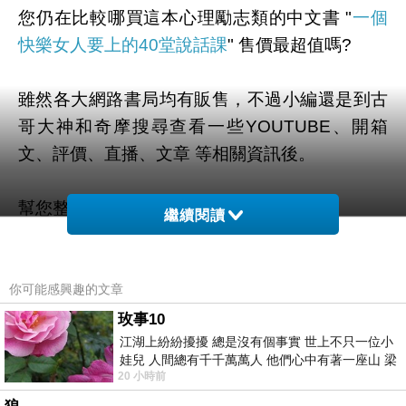
您仍在比較哪買這本心理勵志類的中文書 "
一個
快樂女人要上的40堂說話課
" 售價最超值嗎?
雖然各大網路書局均有販售，不過小編還是到古
哥大神和奇摩搜尋查看一些YOUTUBE、開箱
文、評價、直播、文章 等相關資訊後。
幫您整理出來在這裡
最優惠啦。
繼續閱讀
有需要的粉粉可以點擊連結或按鈕就能獲取最新
的優惠折扣訊息啦~
你可能感興趣的文章
玫事10
江湖上紛紛擾擾 總是沒有個事實 世上不只一位小
娃兒 人間總有千千萬萬人 他們心中有著一座山 梁
20 小時前
山佛山泰華衡恆嵩 一山之高
=>點此取得優惠<=