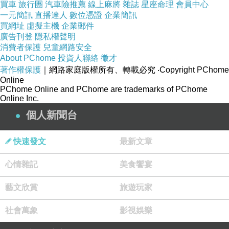
買車
旅行團
汽車險推薦
線上麻將
雜誌
星座命理
會員中心
但是如何說出一朵花，把話說進對方心坎裡，就
一元簡訊
直播達人
數位憑證
企業簡訊
是一門大學問。
買網址
虛擬主機
企業郵件
廣告刊登
隱私權聲明
女人可以沒有好身材，沒有美麗外表，但一定要
消費者保護
兒童網路安全
「會說話」。
About PChome
投資人聯絡
徵才
著作權保護
｜網路家庭版權所有、轉載必究
‧Copyright PChome
Online
《一個快樂女人要上的40堂說話課》
PChome Online and PChome are trademarks of PChome
Online Inc.
教女人善用獨有的自我優勢，輕鬆說出一朵花。
個人新聞台
會說話的女人，比其他女人擁有更多機會。
創造快樂人生，就從「會說話」開始！
快速發文
最新文章
■說話的深度，決定生命的高度！會說話的女
心情雜記
美食饗宴
人，就能開啟幸福的大門！
藝文欣賞
旅遊玩家
>面對同事對自己的工作提出的建議，該怎麼回
應才不會傷害彼此關係？
社會萬象
影視娛樂
>面對謊稱衣服未穿過而堅持退貨的顧客，服裝