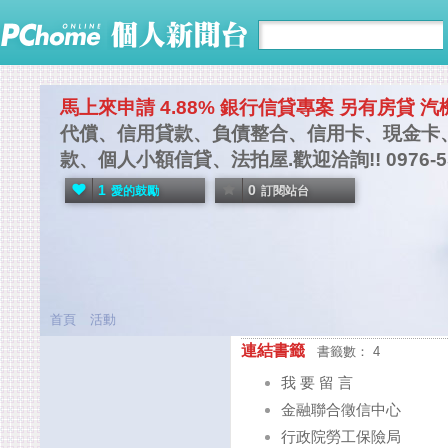
馬上來申請 4.88% 銀行信貸專案 另有房貸 
代償、信用貸款、負債整合、信用卡、現金卡
款、個人小額信貸、法拍屋.歡迎洽詢!! 0976-5579
1
0
愛的鼓勵
訂閱站台
首頁
活動
連結書籤
書籤數： 4
我 要 留 言
金融聯合徵信中心
行政院勞工保險局