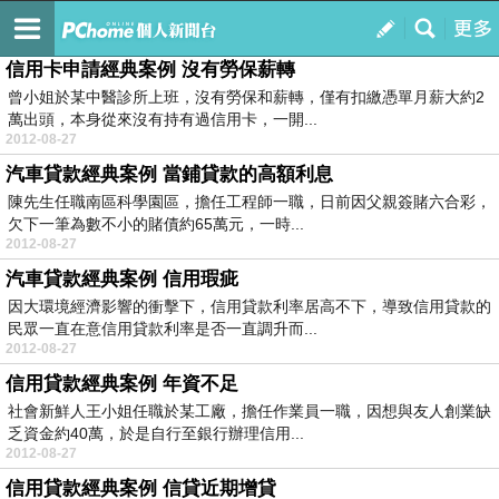
馬上來申請 4.88% 銀行信貸專案 另有房貸 汽機車貸款 債務整合專案
訂閱
我的
信用卡申請經典案例 沒有勞保薪轉
曾小姐於某中醫診所上班，沒有勞保和薪轉，僅有扣繳憑單月薪大約2
萬出頭，本身從來沒有持有過信用卡，一開...
2012-08-27
汽車貸款經典案例 當鋪貸款的高額利息
陳先生任職南區科學園區，擔任工程師一職，日前因父親簽賭六合彩，
欠下一筆為數不小的賭債約65萬元，一時...
2012-08-27
汽車貸款經典案例 信用瑕疵
因大環境經濟影響的衝擊下，信用貸款利率居高不下，導致信用貸款的
民眾一直在意信用貸款利率是否一直調升而...
2012-08-27
信用貸款經典案例 年資不足
社會新鮮人王小姐任職於某工廠，擔任作業員一職，因想與友人創業缺
乏資金約40萬，於是自行至銀行辦理信用...
2012-08-27
信用貸款經典案例 信貸近期增貸