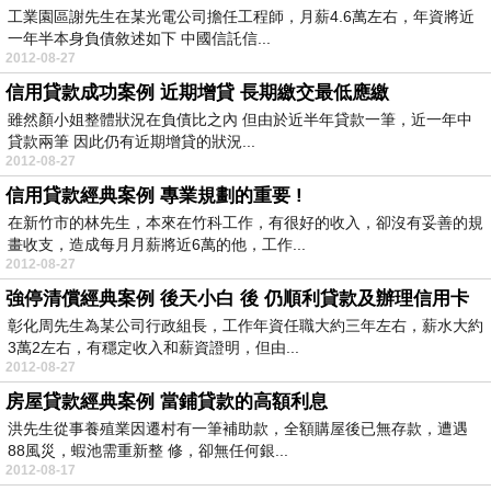
工業園區謝先生在某光電公司擔任工程師，月薪4.6萬左右，年資將近
一年半本身負債敘述如下 中國信託信...
2012-08-27
信用貸款成功案例 近期增貸 長期繳交最低應繳
雖然顏小姐整體狀況在負債比之內 但由於近半年貸款一筆，近一年中
貸款兩筆 因此仍有近期增貸的狀況...
2012-08-27
信用貸款經典案例 專業規劃的重要 !
在新竹市的林先生，本來在竹科工作，有很好的收入，卻沒有妥善的規
畫收支，造成每月月薪將近6萬的他，工作...
2012-08-27
強停清償經典案例 後天小白 後 仍順利貸款及辦理信用卡
彰化周先生為某公司行政組長，工作年資任職大約三年左右，薪水大約
3萬2左右，有穩定收入和薪資證明，但由...
2012-08-27
房屋貸款經典案例 當鋪貸款的高額利息
洪先生從事養殖業因遷村有一筆補助款，全額購屋後已無存款，遭遇
88風災，蝦池需重新整 修，卻無任何銀...
2012-08-17