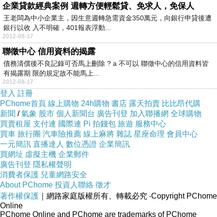
企業貸款經典案例 週轉方便輕鬆貸、免求人，免保人
王老闆為中小企業主，因生意週轉急需資金350萬元，向銀行申貸後遭
銀行以收 入不明確，401報表浮動...
2012-08-17
聯徵中心 信用資料的揭露
債務清償後不良記錄可否馬上刪除 ? a 不可以 聯徵中心的信用資料皆
有揭露期 限的規定故不能馬上...
2012-08-17
登入
註冊
PChome首頁
線上購物
24h購物
書店
露天拍賣
比比昂代購
新聞
/
氣象
股市
個人新聞台
廣告刊登
加入聯播網
全球購物
買賣租屋
支付連
國際連
Pi 拍錢包
旅遊
服務中心
買車
旅行團
汽車險推薦
線上麻將
雜誌
星座命理
會員中心
一元簡訊
直播達人
數位憑證
企業簡訊
買網址
虛擬主機
企業郵件
廣告刊登
隱私權聲明
消費者保護
兒童網路安全
About PChome
投資人聯絡
徵才
著作權保護
｜網路家庭版權所有、轉載必究
‧Copyright PChome
Online
PChome Online and PChome are trademarks of PChome