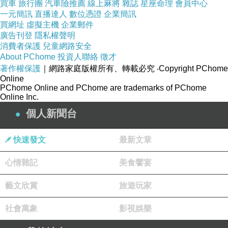
買車
旅行團
汽車險推薦
線上麻將
雜誌
星座命理
會員中心
一元簡訊
直播達人
數位憑證
企業簡訊
買網址
虛擬主機
企業郵件
廣告刊登
隱私權聲明
消費者保護
兒童網路安全
About PChome
投資人聯絡
徵才
著作權保護
｜網路家庭版權所有、轉載必究
‧Copyright PChome
Online
PChome Online and PChome are trademarks of PChome
Online Inc.
個人新聞台
快速發文
最新文章
心情雜記
美食饗宴
藝文欣賞
旅遊玩家
社會萬象
影視娛樂