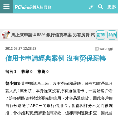
馬上來申請 4.88% 銀行信貸專案 另有房貸 汽機車貸款 債務整合專案
訂閱
我的
2012-08-27 12:28:27
wulonggi
信用卡申請經典案例 沒有勞保薪轉
留言 1
收藏 0
推薦 0
曾小姐
於某中醫診所上班，沒有勞保和薪轉，僅有扣繳憑單月
薪大約
2
萬出頭，本身從來沒有持有過信用卡，一開始客戶看
了許多網路資料都說要先辦信用卡才容易過信貸
，因此客戶便
自行分別送了
A
B
C
三間銀行信用卡，但都因評分不足而被婉
拒，曾小姐其實想辦理信用貸款，但卻用到連徵多查，因此曾