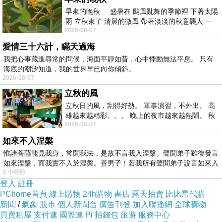
早來的晚秋 盛暑在 颱風亂舞的季節裡 下著太陽
雨 立秋來了 清晨的微風 帶著淡淡的秋意襲人 一
2026-08-07
下子 又被赤
愛情三十六計，瞞天過海
我把心事藏進尋常的問候，海面平靜如昔，心中悸動無法平息。 只有
海底的潮汐知道，我的世界早已向你傾斜。
2026-08-07
立秋的風
立秋日的風，刮得好熱。 軍事演習，不外出。 高
雄越來越精彩。。。 晚上的夜市越來越熱鬧。 秋
2026-08-07
天的風刮得很熱 夜遊消暑熱。。。
如來不入涅槃
惟諸菩薩能見我身，常聞我法，是故不言我入涅槃。聲聞弟子雖復發言
如來涅槃，而我實不入於涅槃。善男子！若我所有聲聞弟子說言如來入
1 小時前
登入
註冊
PChome首頁
線上購物
24h購物
書店
露天拍賣
比比昂代購
新聞
/
氣象
股市
個人新聞台
廣告刊登
加入聯播網
全球購物
買賣租屋
支付連
國際連
Pi 拍錢包
旅遊
服務中心