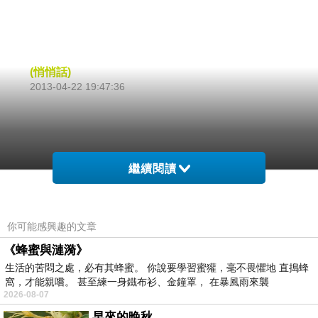
(悄悄話)
2013-04-22 19:47:36
繼續閱讀
你可能感興趣的文章
《蜂蜜與漣漪》
生活的苦悶之處，必有其蜂蜜。 你說要學習蜜獾，毫不畏懼地 直搗蜂
窩，才能親嚐。 甚至練一身鐵布衫、金鐘罩， 在暴風雨來襲
2026-08-07
早來的晚秋