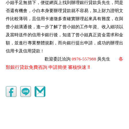
小姐手足無措下，便從網頁上找到辦理銀行貸款吳先生
，
問是
否還有機會，小白本身要辦理貸款就不容易，加上財力證明文
件比較薄弱，且信用卡連徵多查確實辦理起來具有難度，在與
曾小姐溝通後，進一步了解了曾小姐的工作年資、收入細項以
及當時送件的信用卡銀行後，知道了曾小姐真正資金需求和金
額，並進行專業整體規劃，而向銀行提出申請，成功的辦理出
信用卡及信用貸款
!
各
歡迎委託洽詢
0976-557988
吳先生
類銀行貸款免費咨詢 申請簡便 審核快速 !!
Atm99168.co.cc atm
即時理財貸款
.co.cc