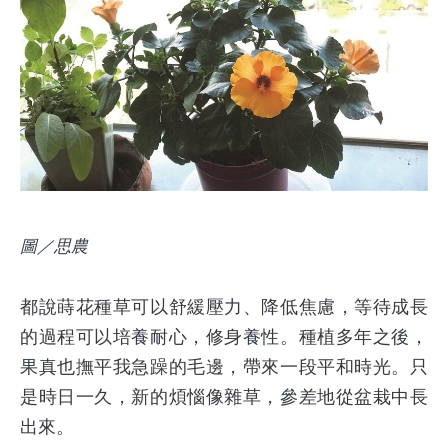
圖／思農
都說蒔花種草可以舒緩壓力、降低焦慮，等待成長
的過程可以培養耐心，修身養性。種植多年之後，
果真也撫平我急躁的毛邊，帶來一段平和時光。只
是時日一久，新的煩惱像雜草，參差地從盆栽中長
出來。