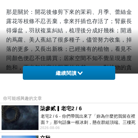
那是關於：開花後修剪下來的茉莉、月季、蕾絲金
露花等枝條不忍丟棄，拿來扦插也存活了；腎蕨長
得爆盆，羽狀複葉糾結，梳理後分成好幾株；開過
的蔦蘿、美人蕉結了很多種子，儘管努力收集，掉
落的更多，又長出新株；已經擁有的植物，看見不
同顏色便忍不住購買；居家空間不知不覺呈現過度
飽和，再也無法容納想要的盆栽……，對植物的貪
繼續閱讀
念與執著，讓我質疑起修身養性這說法，恐怕是引
人入彀的巧言。或者是，人本來就有太多執念，只
是從彼端轉移到此端。執念這件事，不會因為對象
你可能感興趣的文章
是花草就變得高尚。
柒參貳▎老宅2 / 6
老宅2 / 6 - 你們帶我出來了「妳為什麼把我留在裡
面？」那句話像一根冰刺，懸在群組頂端。三樓死
環顧擁擠的盆栽，才明白，種植的人多半會變成樂
2026-08-06
死盯著照片裡的人。那個人確實站在
於分享花草的人，也許是執念溢出來時最體面的流