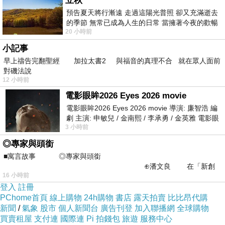
立秋
向，不全然因為慷慨。
預告夏天將行漸遠 走過這陽光普照 卻又充滿逝去
的季節 無常已成為人生的日常 當擁著今夜的歡暢
20 小時前
舒心 轉眼驟成昨日 而明晨 太陽
既然執念要溢出，一得知親友中有人喜歡園藝，我
小記事
便殷勤分享。只有自己知道，顯得如此熱切，實際
早上禱告完翻聖經 加拉太書2 與福音的真理不合 就在眾人面前
上是為自己的困境尋找一個出路的成分居多。不免
對磯法說
慨歎，原本栽種花草的悠閒自在，究竟如何轉變成
12 小時前
電影眼眸2026 Eyes 2026 movie
這樣急切地遞送，轉變成在植栽間連轉身都艱難的
電影眼眸2026 Eyes 2026 movie 導演: 廉智浩 編
尷尬？
劇 主演: 申敏兒 / 金南熙 / 李承勇 / 金英雅 電影眼
3 小時前
眸2026描述攝影師徐珍因遺
一旦送出花花草草，看似卸下心頭石塊，卻又不
◎專家與頭銜
是，仍然掛心著。不知送花時曾一併告知照顧方
■寓言故事 ◎專家與頭銜
⊕潘文良 在「新創
法，是否能得到同樣的枝繁葉茂？
16 小時前
之谷」裡——
登入
註冊
PChome首頁
線上購物
24h購物
書店
露天拍賣
比比昂代購
有時過陣子後試探地問，聽到有人回報適應良好，
新聞
/
氣象
股市
個人新聞台
廣告刊登
加入聯播網
全球購物
抽新葉冒花苞、依時開放，並傳來照片，在陽光下
買賣租屋
支付連
國際連
Pi 拍錢包
旅遊
服務中心