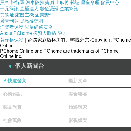
買車
旅行團
汽車險推薦
線上麻將
雜誌
星座命理
會員中心
的婆娑花姿。令我看了又看，彷彿送養的孩子有了
一元簡訊
直播達人
數位憑證
企業簡訊
很好的歸宿。
買網址
虛擬主機
企業郵件
廣告刊登
隱私權聲明
消費者保護
兒童網路安全
但有時，那人要在腦海搜尋一陣子，彷彿努力回想
About PChome
投資人聯絡
徵才
久遠以前的事，才遲疑地說，不知怎麼了，一直掉
著作權保護
｜網路家庭版權所有、轉載必究
‧Copyright PChome
Online
葉子、乾掉了，沒養活。
PChome Online and PChome are trademarks of PChome
Online Inc.
……
個人新聞台
快速發文
最新文章
但，還是決定要送。只要不拒絕我遞送的花草，總
會有強韌的生命力能夠生存下來。
心情雜記
美食饗宴
藝文欣賞
旅遊玩家
執念終究是執念，不因送出去而消解，我慢慢學習
接受。也開始為不同植物挑選適合送養的人。那些
社會萬象
影視娛樂
高容錯率的龜背芋、吊蘭、腎蕨、彩葉草等無人不