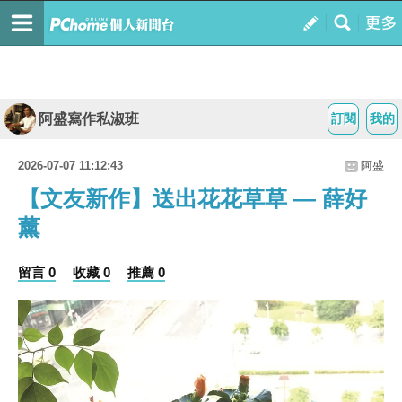
阿盛寫作私淑班
訂閱
我的
2026-07-07 11:12:43
阿盛
【文友新作】送出花花草草 — 薛好
薰
留言 0
收藏 0
推薦 0