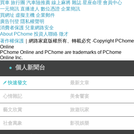
買車
旅行團
汽車險推薦
線上麻將
雜誌
星座命理
會員中心
地板的前一刻，我機靈地停下腳步，不然滿身的
一元簡訊
直播達人
數位憑證
企業簡訊
買網址
虛擬主機
企業郵件
臭味和穢物恐怕是會壞了我的遊興。
廣告刊登
隱私權聲明
消費者保護
兒童網路安全
About PChome
投資人聯絡
徵才
繼續往月台邊的寄物處前進，馬賽真的很誇張，
著作權保護
｜網路家庭版權所有、轉載必究
‧Copyright PChome
就跟椰林BBS上面說的一模一樣，好像大家來馬
Online
PChome Online and PChome are trademarks of PChome
賽都是要搞恐怖活動似的，進information center
Online Inc.
不准拉行李、背包包，寄放行李時還要過x光，
個人新聞台
最後還要開行李箱，簡直媲美國際大機場，馬賽
的這個特別之處是我很難忘的。一個看起來很平
快速發文
最新文章
常的小城市，是法國的第二/第三大城，也是南方
心情雜記
美食饗宴
也重要的漁港。也許是離非洲比較近，出沒在這
裡的人種似乎也比較複雜一些。不知有什麼理
藝文欣賞
旅遊玩家
由，讓這裡的治安變得讓人神經緊繃，也讓我這
社會萬象
影視娛樂
個自助旅行者覺得綁手綁腳，很不友善，至少就
層層關卡的「安全檢查」而言是很麻煩的。