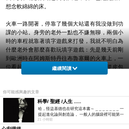
想念軟綿綿的床。
火車一路開著，停靠了幾個大站還有我沒做到功
課的小站。身旁的老外一點也不嫌無聊，兩個小
時的車程就靠著填字遊戲來打發，我就不明白為
什麼老外會那麼喜歡玩填字遊戲：先是幾天前剛
到歐洲時在阿姆斯特丹往布魯塞爾的火車上，一
位看起來像是五十幾歲的女人，一上車就從皮包
繼續閱讀
裡面拿出一張填字遊戲目不轉睛地填起來；昨天
在尼斯麥當勞吃早餐時，坐在我旁邊一個三十來
你可能感興趣的文章
歲的男人，好像只點了一杯咖啡，坐在麥當勞裡
面喝著看報紙，喝著喝著，眼看他要喝完了，他
科學/ 聖經 /人生 .....
哈，怪盜基德也在研究這本書～ _ _ _ _ _ _ _ 一
竟然把麥當勞提供給顧客看的報紙撕了一小塊下
提起進化論與創造論， 一般人的腦袋裡可能第一
來，仔細瞧才知道那是一張填字遊戲；今天在火
21 小時前
時間就有「 進化論很科
車上這個才更厲害，一本的咧！我看不清楚到底