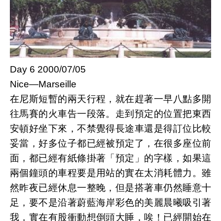
Day 6 2000/07/05
Nice—Marseille
在尼斯短暫的兩天行程，就在趕著一早八點多開
往馬賽的火車告一段落。走到預定的位置把東西
安頓好坐下來，不禁覺得長途車還是得訂位比較
妥當，好多位子都已經被預定了，在很多座位前
面，都已經有紙條掛著「預定」的字樣，如果這
兩個鐘頭的車程要是用站的實在太消耗體力。雖
然昨夜已經休息一整晚，但是搭著車仍然睡意十
足，要不是沿著蔚藍海岸彩色的美麗晨曦吸引著
我，實在有股衝動想倒頭大睡，唉！已經開始在