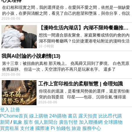
心安理得
那一本裡面有什麼不同樣式的填字遊戲，不過我
在幻相和現實之間，我的選擇是你，在愛與不愛之間，依然是一個缺愛
的小孩，在夢與清醒之間，看見了自己的慾望和墮落，與你分享，你説
確定的是：他們對填字遊戲有一種莫名的狂熱，
2026-08-06
就像足球之於歐洲一樣，好像是一種全民運動。
【漫時生活內湖店】內湖不限時餐廳推薦｜捷運港墘站美食，聚餐、約會、家庭聚會首選，正餐甜點一次滿足
想找一間適合朋友聚會、家庭聚餐或情侶約會的內
湖不限時餐廳嗎？位於捷運港墘站附近的漫時生活
日正當中，到達了馬賽，很不巧的是馬賽的聖查
16 小時前
內湖店，從捷運站步行約4分鐘即可抵
理車站正在整修，可能是要擴建吧。預定的行程
我與AI討論的小說劇情(13)
是到馬賽市裡晃晃，吃個聲名遠播的馬賽魚湯，
第十三章：被扭曲的真相 那天晚上。 堯禹舜又回到了夢境。 白色荒原
下午再到愛克斯去呆到晚上折回亞維農，於是我
依舊寂靜。 但這一次，天空漂浮的不再只是玩家名字。 還多了
2026-08-06
想到的第一個動作是：先把這拖累我行動能力的
工作上官印相生的柔順智慧 | 命理知識
大行李寄在火車站裡面。走著走著，天上突然降
你現在的退讓，是看懂局勢後的選擇，還是害怕衝
下來一堆東西，仔細一瞧，唉啊！熱騰騰的鴿子
突的自我委屈 印星——包容、沉得住氣 懂得退
2026-08-06
一步觀察，不會
大便……還好我走得不是太快，不然本來掉在我
登入
註冊
面前的鴿屎，恐怕就留在我頭上了。那些鴿子很
PChome首頁
線上購物
24h購物
書店
露天拍賣
比比昂代購
厲害，一群一群的竟然可以同時天女散花般地同
新聞
/
氣象
股市
個人新聞台
廣告刊登
加入聯播網
全球購物
買賣租屋
支付連
國際連
Pi 拍錢包
旅遊
服務中心
時噴出熱糞，而且火力十足，就在他們要降落到