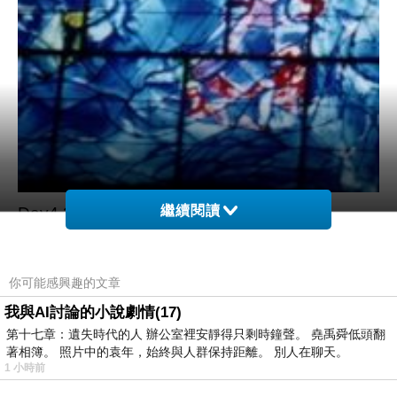
繼續閱讀
Day4 2000/07/03
Nice
你可能感興趣的文章
清晨六點多就到了尼斯，等麥當勞開門吃早餐。
我與AI討論的小說劇情(17)
旅館還不能Check in，只好到外面走走。
第十七章：遺失時代的人 辦公室裡安靜得只剩時鐘聲。 堯禹舜低頭翻
著相簿。 照片中的袁年，始終與人群保持距離。 別人在聊天。
1 小時前
9:36: 往夏卡爾美術館的公車上。尼斯的公車進