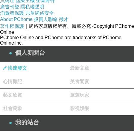
買網址
虛擬主機
企業郵件
麼沈重。藍色的彩繪玻璃是觀光客的朝聖地，到
廣告刊登
隱私權聲明
那間欣賞彩繪玻璃的小音樂廳，請讓自己輕鬆一
消費者保護
兒童網路安全
下，什麼事情都別做，也別想任何事情，只要靜
About PChome
投資人聯絡
徵才
著作權保護
｜網路家庭版權所有、轉載必究
‧Copyright PChome
靜地坐在這間冷氣宜人的座椅上，欣賞舞台上那
Online
架夏卡爾曾彩繪過的琴，抬頭感動著那藍色玻璃
PChome Online and PChome are trademarks of PChome
Online Inc.
帶給人的衝擊。
個人新聞台
馬地斯美術館就在夏爾卡美術館在往上走不遠的
快速發文
最新文章
地方（還是得坐公車，不然炎炎夏日曬死人
心情雜記
美食饗宴
了！）在這裡遇到一個大陸老女人，挺＃＄％＆
︿的。「呦～在法（請讀成法律的法）國哪樣不
藝文欣賞
旅遊玩家
用錢！」後來還在馬地斯美術館的禮品販賣部跟
社會萬象
影視娛樂
小姐吵起來，明明明信片的售價在前面寫得清清
楚楚大小價錢不同，她還要怪這販賣部騙她的
我的站台
錢，她想要退貨不買，售貨小姐說發票已經打出