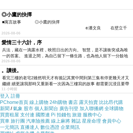
步到只要把皮包一往感應器處一放，就可以刷
卡，不像台灣的公車，又慢服務態度又不好。吹
◎小鷹的抉擇
著車窗外涼涼的自然風，從包包裡拿出迷你隨身
■寓言故事 ◎小鷹的抉擇
聽，搜尋到古典音樂電台FM98.1，心中期待美術
⊕潘文良 在壁立千
2026-08-06
仞的懸崖上，有一座遮天蔽
館中的驚豔！
愛情三十六計，序
兵法，藏在一滴露水裡，映照日出的方向。 智慧，是不讓衝突成為唯
10:15: 搶第一個進入夏卡爾美術館，又是一陣驚
一的答案。 進退之間，為自己留下一條生路，也為他人留下一分餘地
2026-08-06
喜，沒想到屬於南法的薰衣草就在花園中，原來
。讀後。
薰衣草的「可達性」這麼高。裡面的油畫充眼所
看完三樓的老宅2雖然明天才有後記其實中間到第三集有停更幾天才又
見是屬於夏日的色彩，夏卡爾美術館的確是個很
繼續 續更讓我那時又重新看一次因為三樓寫的故事 都需要沉浸且要帶
適合展覽畫作的美術館，寬敞、自然採光。可能
11 小時前
有
登入
註冊
不是個教徒，對他的畫不知該如何欣賞起，唯一
PChome首頁
線上購物
24h購物
書店
露天拍賣
比比昂代購
能讓人清楚感覺到的一點就是：大師的用色都很
新聞
/
氣象
股市
個人新聞台
廣告刊登
加入聯播網
全球購物
買賣租屋
支付連
國際連
Pi 拍錢包
旅遊
服務中心
大膽！夏卡爾的油畫色彩與其他畫家所繪製的油
買車
旅行團
汽車險推薦
線上麻將
雜誌
星座命理
會員中心
畫比起來，夏卡爾的作品不像別人的油畫感覺那
一元簡訊
直播達人
數位憑證
企業簡訊