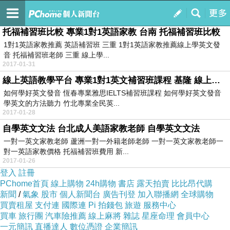
訂閱
我的
托福補習班比較 專業1對1英語家教 台南 托福補習班比較
1對1英語家教推薦 英語補習班 三重 1對1英語家教推薦線上學英文發
音 托福補習班老師 三重 線上學...
2017-01-31
線上英語教學平台 專業1對1英文補習班課程 基隆 線上英語教學平台
如何學好英文發音 恆春專業雅思IELTS補習班課程 如何學好英文發音
學英文的方法聽力 竹北專業全民英...
2017-01-28
自學英文文法 台北成人美語家教老師 自學英文文法
一對一英文家教老師 蘆洲一對一外籍老師老師 一對一英文家教老師一
對一英語家教價格 托福補習班費用 新...
2017-01-26
登入
註冊
PChome首頁
線上購物
24h購物
書店
露天拍賣
比比昂代購
新聞
/
氣象
股市
個人新聞台
廣告刊登
加入聯播網
全球購物
買賣租屋
支付連
國際連
Pi 拍錢包
旅遊
服務中心
買車
旅行團
汽車險推薦
線上麻將
雜誌
星座命理
會員中心
一元簡訊
直播達人
數位憑證
企業簡訊