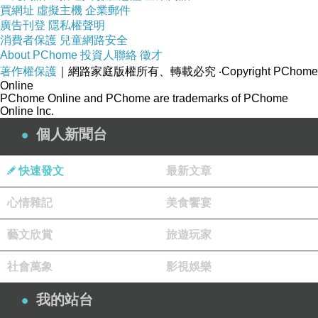
買網址
虛擬主機
企業郵件
廣告刊登
隱私權聲明
消費者保護
兒童網路安全
About PChome
投資人聯絡
徵才
著作權保護
｜網路家庭版權所有、轉載必究
‧Copyright PChome
Online
PChome Online and PChome are trademarks of PChome
Online Inc.
個人新聞台
快速發文
最新文章
心情雜記
美食饗宴
藝文欣賞
旅遊玩家
社會萬象
影視娛樂
我的站台