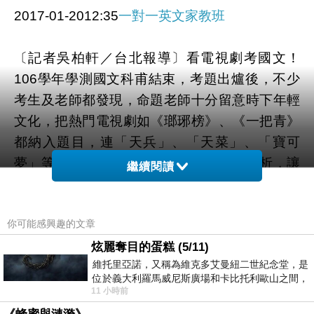
2017-01-2012:35
一對一英文家教班
〔記者吳柏軒／台北報導〕看電視劇考國文！
106學年學測國文科甫結束，考題出爐後，不少
考生及老師都發現，命題老師十分留意時下年輕
文化，把熱門電視劇如《瑯琊榜》、《一把青》
都納入題目，連「天兵」、「天菜」、「寶可
夢」等流行語或手機遊戲，都拿來語意分析，讓
繼續閱讀
不少高中師生覺得今年考題親和度十足，難易度
則屬中間偏易。入闈的高中老師認為，今年國文
你可能感興趣的文章
題目多從教材選文出發，閱讀文本取材多元，而
且包含跨知識領域，涉及哲學、心理學及生物科
炫麗奪目的蛋糕 (5/11)
維托里亞諾，又稱為維克多艾曼紐二世紀念堂，是
學等，還發現命題教授留意流行文化，把近年熱
位於義大利羅馬威尼斯廣場和卡比托利歐山之間，
門的舞台劇《暗戀桃花源》、電視劇《一把
11 小時前
用以紀念統一義大利統一後的的第一位國
青》、《瑯琊榜》等，都融入字形與閱讀理解考