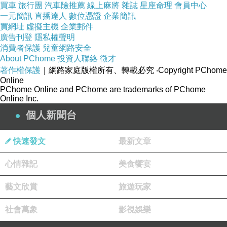
買車
旅行團
汽車險推薦
線上麻將
雜誌
星座命理
會員中心
萬7137人，有1623人缺考，缺考率1.26％，比
一元簡訊
直播達人
數位憑證
企業簡訊
買網址
虛擬主機
企業郵件
去年少；而整體試場情況大致穩定。但大考中心
廣告刊登
隱私權聲明
處長黃璀娟表示，在北區有1名女性考生在考試
消費者保護
兒童網路安全
前突然鼻血不止，送到考場醫務室仍無法處理，
About PChome
投資人聯絡
徵才
著作權保護
｜網路家庭版權所有、轉載必究
‧Copyright PChome
只好由家長陪同送醫，結果延遲，經通報後最後
Online
通融，讓該名考生治療完成後，前往試務辦公室
PChome Online and PChome are trademarks of PChome
Online Inc.
應試，但考試時間沒有延長，至於後續成績採
個人新聞台
計，會提報考試委員會討論。
快速發文
最新文章
心情雜記
美食饗宴
藝文欣賞
旅遊玩家
社會萬象
影視娛樂