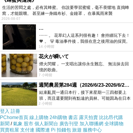
《蜂蜜與漣漪》
題，網路用語如「天兵」、「天菜」、「囧」、
生活的苦悶之處，必有其蜂蜜。 你說要學習蜜獾，毫不畏懼地 直搗蜂
窩，才能親嚐。 甚至練一身鐵布衫、金鐘罩， 在暴風雨來襲
「粉絲」及手機遊戲「寶可夢」等，都也不放
2026-08-07
過，進行語意分析，使題目具親和力。高中老師
…
統計，今年國文的文言文比例約52％，取材以高
⋯⋯ 。 花草幻人這系列很有趣！ 會持續玩下去！
🧡 。 🐻 毒油事件後，我很在意之後用油的採買。
中教材選文為基礎，也包含魯迅、賴和、琦君、
14 小時前
前天購買了我之前就很愛
紀弦等現代文學作家作品，甚至也巧妙融合古典
花火が瞬いて
與現代，如第8、9題的閱讀文本中，就以「孤
煙火閃耀， 一支唱出讓你永生難忘、 無法抹去回
獨」意象，加上傳統太極圖騰闡釋，產生新意；
憶的歌曲。
7 小時前
整分試卷閱讀理解為重，難易度算中間偏易。入
週間農居第284週（2026/6/23-2026/6/24) 夏至 金黃稻浪洋溢豐收喜悅
闈的試考生指出，題目取材有30篇古文，也有字
結束亂買一通日本行，接下來星期一三四都要上
義判斷比較等，其中第5題考有關儒墨思想，則
班，而且還要開到有點遠的員林。可能因為在日本
2 小時前
花不少錢，星期一出門上班時，心裡沒有一
是把一般大樓名稱「歸仁堂」、「兼愛樓」納
登入
註冊
入，感覺新穎；總評考題生活化，也結合時事，
PChome首頁
線上購物
24h購物
書店
露天拍賣
比比昂代購
引導考生多理解思考，難度算中間偏易。而大考
新聞
/
氣象
股市
個人新聞台
廣告刊登
加入聯播網
全球購物
買賣租屋
支付連
國際連
Pi 拍錢包
旅遊
服務中心
中心統計，國文科考試人數全部含海外考場共12