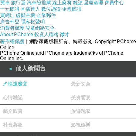
買車
旅行團
汽車險推薦
線上麻將
雜誌
星座命理
會員中心
一元簡訊
直播達人
數位憑證
企業簡訊
買網址
虛擬主機
企業郵件
全民英檢老師推薦
廣告刊登
隱私權聲明
消費者保護
兒童網路安全
About PChome
投資人聯絡
徵才
著作權保護
｜網路家庭版權所有、轉載必究
‧Copyright PChome
Online
PChome Online and PChome are trademarks of PChome
▲超高顏值、身材以及故事，讓她成名。（圖／
Online Inc.
翻攝自tanya_rybakova／IG／下同）
個人新聞台
網搜小組／綜合報導
快速發文
最新文章
心情雜記
美食饗宴
俄羅斯有一名25歲模特兒，不僅身材一級棒連顏
值都超高，美麗的背後卻是瘦掉「半個自己」才
藝文欣賞
旅遊玩家
換來的。過胖的體型讓她被同學嘲笑，也抗拒上
社會萬象
影視娛樂
學，直到下定決心變瘦後，成為一流模特兒；曾
經的嘲諷者現在都被狠狠打了一巴掌。