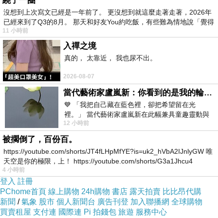
繞了一圈
減碳及水污染防治等環保知識的宣導攤位。嘉縣
沒想到上次寫文已經是一年前了。 更沒想到就這麼走著走著，2026年
已經來到了Q3的8月。 那天和好友You約吃飯，有些難為情地說「覺得
環保局環保設施管理科長楊啟明說，過去再生家
11 小時前
具拍賣每次銷售金額大約5到6萬元，最高曾到10
入禪之境
多萬元，但因現在並無定點庫存倉庫，去年每次
真的， 太靠近， 我也尿不出。
銷售約2到3萬元，較過去下滑，之後還會再另尋
2026-08-07
適當庫存場地。環局表示，原訂每月最後一週週
當代藝術家盧嵐新：你看到的是我的輪廓，還是你的故事？——藏在藍色裡的希望與光
六舉辦，1月因逢農曆春節提早一週，時間為早
💙 「我把自己藏在藍色裡，卻把希望留在光
上8點半到12點，民眾可將車輛停至停車場，依
裡。」 當代藝術家盧嵐新在此幅兼具童趣靈動與
12 小時前
抽象韻味的新作中，用湛藍的羽翼般色塊包覆著
方向指示牌到達會場。
被擱倒了，百份百。
https://youtube.com/shorts/JT4fLHpMfYE?is=uk2_hVbA2IJnlyGW 唯
天空是你的極限，上！ https://youtube.com/shorts/G3a1Jhcu4
4 小時前
登入
註冊
PChome首頁
線上購物
24h購物
書店
露天拍賣
比比昂代購
新聞
/
氣象
股市
個人新聞台
廣告刊登
加入聯播網
全球購物
買賣租屋
支付連
國際連
Pi 拍錢包
旅遊
服務中心