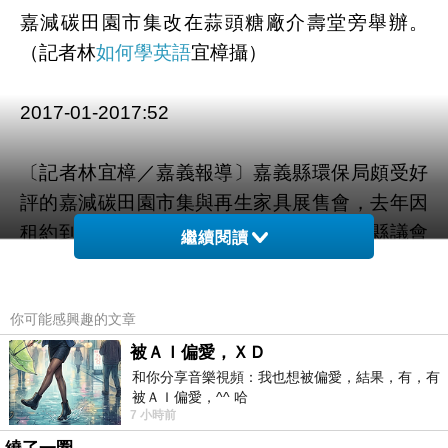
嘉減碳田園市集改在蒜頭糖廠介壽堂旁舉辦。
（記者林
如何學英語
宜樟攝）
2017-01-2017:52
〔記者林宜樟／嘉義報導〕嘉義縣環保局頗受好
評的嘉減碳田園市集與再生家具展售會，去年因
租約到期，從蒜頭糖廠倉庫遷出改在嘉義縣議會
繼續閱讀
前廣場展售，但因地點不佳，銷售情況下滑；今
年因議會前廣場將進行工程，再次遷移重回蒜頭
你可能感興趣的文章
糖廠，明天將在糖廠內介壽堂周邊重新舉辦。蒜
頭糖廠正進行各項古蹟整建及故宮南院周邊景觀
被ＡＩ偏愛，ＸＤ
和你分享音樂視頻：我也想被偏愛，結果，有，有
工程等，為搭配未來發展，嘉縣環保局決定將嘉
被ＡＩ偏愛，^^ 哈
減碳田園市集遷移到新地點；明天有再生家具、
7 小時前
二手創意及小農展售攤位，並有綠色消費、節能