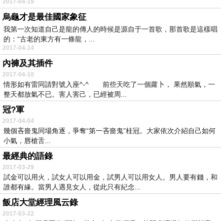
2017-04-19
烏龜才是最佳國家象征
我第一次知道自己是龍的傳人的時候是源自于一首歌，那首歌是這樣唱
的：“古老的東方有一條龍，...
2017-04-14
內褲及其插件
2017-04-10
情形如有雷同請對號入座^-^ 前些天吃了一個蘿卜， 果然順氣，一
整天都放氣不已。害人害己，已經被周...
冠?軍
2017-04-04
幾個吝嗇鬼同場角逐，爭奪“第一吝嗇鬼”桂冠。大家依次介紹自己如何
小氣，唇槍舌...
最經典的語錄
2017-03-29
試金可以用火，試女人可以用金，試男人可以用女人。男人要有錢，和
誰都有緣。當男人遇見女人，從此只有紀念...
飯店大堂經理風云錄
2017-03-22