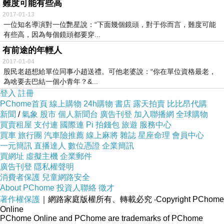
難度可能有些高
2017-01-13
一位知名導演對一位艷星說：“下面幾個鏡頭，對于你而言，難度可能
有些高，因為每個鏡頭都要穿...
有前途的年輕人
2017-01-04
股民老趙想給單位同事小趙送禮。可他老婆說：“你在單位資格最老，
為啥要去巴結一個小青年？&...
登入
註冊
PChome首頁
線上購物
24h購物
書店
露天拍賣
比比昂代購
新聞
/
氣象
股市
個人新聞台
廣告刊登
加入聯播網
全球購物
買賣租屋
支付連
國際連
Pi 拍錢包
旅遊
服務中心
買車
旅行團
汽車險推薦
線上麻將
雜誌
星座命理
會員中心
一元簡訊
直播達人
數位憑證
企業簡訊
買網址
虛擬主機
企業郵件
廣告刊登
隱私權聲明
消費者保護
兒童網路安全
About PChome
投資人聯絡
徵才
著作權保護
｜網路家庭版權所有、轉載必究
‧Copyright PChome
Online
PChome Online and PChome are trademarks of PChome