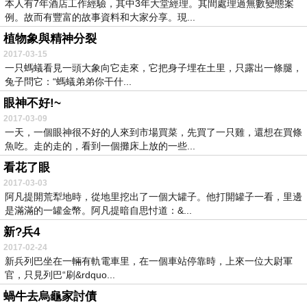
本人有7年酒店工作經驗，其中3年大堂經理。其間處理過無數變態案
例。故而有豐富的故事資料和大家分享。現...
植物象與精神分裂
2017-03-15
一只螞蟻看見一頭大象向它走來，它把身子埋在土里，只露出一條腿，
兔子問它：“螞蟻弟弟你干什...
眼神不好!~
2017-03-09
一天，一個眼神很不好的人來到市場買菜，先買了一只雞，還想在買條
魚吃。走的走的，看到一個攤床上放的一些...
看花了眼
2017-03-03
阿凡提開荒犁地時，從地里挖出了一個大罐子。他打開罐子一看，里邊
是滿滿的一罐金幣。阿凡提暗自思忖道：&...
新?兵4
2017-02-24
新兵列巴坐在一輛有軌電車里，在一個車站停靠時，上來一位大尉軍
官，只見列巴“刷&rdquo...
蝸牛去烏龜家討債