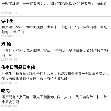
一醫者耳聾，至一家看病女人。問：“蓮心吃得否？”醫者曰：“面觸發...
2017-06-09
做不出
租戶連年欠租，每推田瘦做不出米來。士怒曰：“明年待我自種，看是
如何？”租戶曰...
2017-06-05
糊 涂
一青盲人涉訟，自訴眼瞎。官曰：“你明明一雙清白眼，如何詐瞎？”答
曰：&ldq...
2017-05-26
佛生日還是日生佛
世傳佛祖釋迦牟尼誕生于四月八日，北齊高祖曾于這一天設齋會講經，
優人石動筩當時也在座。會上有位大德法師...
2017-05-22
吃屁
酒席間有人撒屁者，眾人互相推卸。內一人曰：“列位請各飲一杯，待
小弟說了罷。”...
2017-05-16