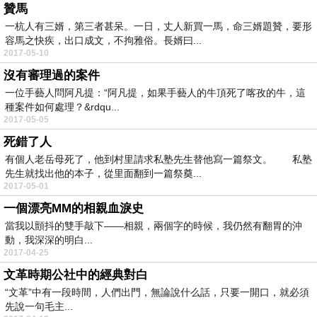
贊馬
一杭人有三婿，第三者甚呆。一日，丈人新買一馬，命三婿題贊，要形
容馬之快疾，出口成文，不拘雅俗。長婿曰...
2017-05-10
沒有審理過的案件
一位手藝人問阿凡提：“阿凡提，如果手藝人的牛頂死了喀孜的牛，這
種案件如何處理？&rdqu...
2017-05-05
死錯了人
有個人老岳母死了，他到村里請求私塾先生替他寫一篇祭文。 私塾
先生就找出他的本子，從里面翻到一篇祭奠...
2017-05-01
一個漂亮MM的相親血淚史
當我以顫抖的雙手敲下——相親，兩個字的時候，我仍然有翻胃的沖
動，我深深的明白...
2017-04-25
文革時期公社中的經典對白
“文革”中有一段時間，人們出門，無論說什么話，只要一開口，就必須
先說一句毛主...