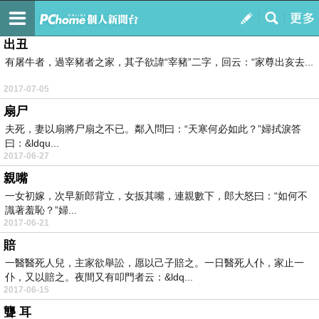
吃喝玩樂
訂閱
我的
出丑
有屠牛者，過宰豬者之家，其子欲諱“宰豬”二字，回云：“家尊出亥去...
2017-07-05
扇尸
夫死，妻以扇將尸扇之不已。鄰入問曰：“天寒何必如此？”婦拭淚答
曰：&ldqu...
2017-06-27
親嘴
一女初嫁，次早新郎背立，女扳其嘴，連親數下，郎大怒曰：“如何不
識著羞恥？”婦...
2017-06-21
賠
一醫醫死人兒，主家欲舉訟，愿以己子賠之。一日醫死人仆，家止一
仆，又以賠之。夜間又有叩門者云：&ldq...
2017-06-15
聾 耳