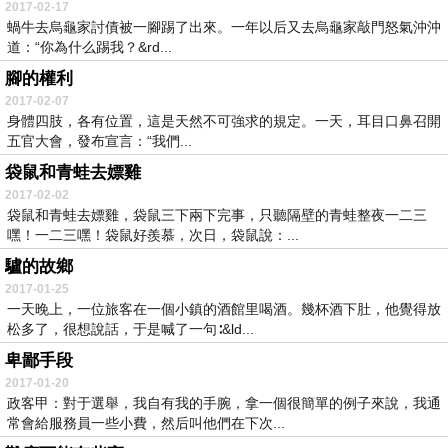
2017-02-17
蝸牛去烏龜家討債被一腳踢了出來。一年以后又去烏龜家敲門怒氣沖沖
道：“你為什么踢我？&rd...
腳的權利
2017-02-07
身體四肢，各有位置，這是天然不可強求的規定。一天，耳目口鼻召開
五官大會，發布宣言：“我們...
袋鼠和青蛙去嫖雞
2017-02-02
袋鼠和青蛙去嫖雞，袋鼠三下兩下完事，只聽隔壁的青蛙整夜一二三
嘿！一二三嘿！袋鼠好羨慕，次日，袋鼠說：...
驢的故鄉
2017-01-25
一天晚上，一位旅客在一個小鎮的酒館里喝酒。幾杯酒下肚，他覺得放
松多了，很想說話，于是喊了一句∶&ld...
卑鄙手段
2017-01-20
政客甲：對于選舉，我自有我的手腕，拿一個很簡單的例子來說，我通
常會給服務員一些小費，然后叫他們在下次...