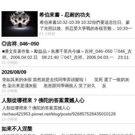
希伯來書 - 忍耐的功夫
希伯來書10:32-10:39 10:32你們要追念往日、蒙
了光照以後、所忍受大爭戰的各樣苦難． 10:33一
23 小時前
面被毀謗、遭患難、成了戲景、叫眾人
◎吉祥_046~050
■潘文良著作集＞勵益品＞魚雁千里共今緣＞吉祥_046~050 ▽046_吉
祥。2006.04.02.日 08:21:40 ▽047_吉祥。2006.04.03.一 23:11:
23 小時前
2026/08/09
突如其來的休假 當然就是去找同學弄頭髮啦！ 笑死 選了一個奶灰
色 染出來是淺灰藍 崽崽跟同學兩個人 笑了好久 反
23 小時前
人類從哪裡來 ? 佛陀的答案震撼人心
人類從哪裡來 ? 佛陀的答案震撼人心
rischao421953.pixnet.net/blog/posts/926857528435010128
23 小時前
如來不入涅槃