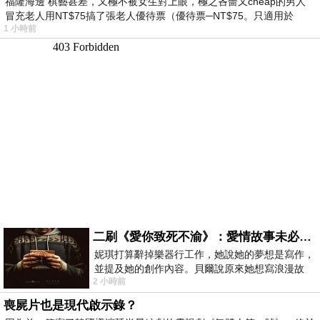
福隆海邊 棋藝甚差，又極不被女生對上眼，極之吝嗇又cheap的男人
冒充老人用NT$75搞了張老人優待票（優待票─NT$75。只適用於
1 小時前
二刷《愛你致死不渝》：愛情故事未必是浪漫故事
妮琪打算辭掉樂器行工作，她說她的夢想是寫作，
並提及她的創作內容。貝爾說原來她想寫浪漫故
2 小時前
事，妮琪回應：「不是浪漫故事，是愛情
喪屍片也是現代啟示錄？