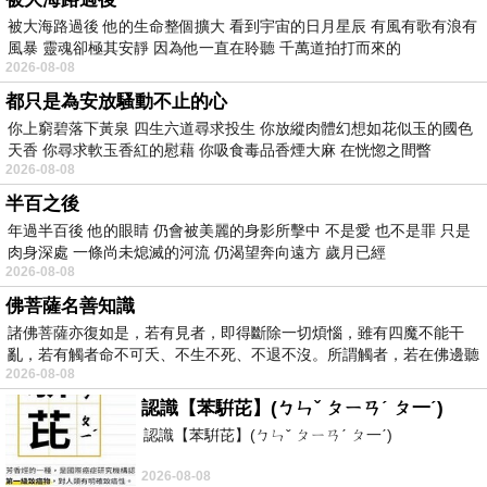
被大海路過後 他的生命整個擴大 看到宇宙的日月星辰 有風有歌有浪有
風暴 靈魂卻極其安靜 因為他一直在聆聽 千萬道拍打而來的
2026-08-08
都只是為安放騷動不止的心
你上窮碧落下黃泉 四生六道尋求投生 你放縱肉體幻想如花似玉的國色
天香 你尋求軟玉香紅的慰藉 你吸食毒品香煙大麻 在恍惚之間瞥
2026-08-08
半百之後
年過半百後 他的眼睛 仍會被美麗的身影所擊中 不是愛 也不是罪 只是
肉身深處 一條尚未熄滅的河流 仍渴望奔向遠方 歲月已經
2026-08-08
佛菩薩名善知識
諸佛菩薩亦復如是，若有見者，即得斷除一切煩惱，雖有四魔不能干
亂，若有觸者命不可夭、不生不死、不退不沒。所謂觸者，若在佛邊聽
2026-08-08
受
認識【苯騈芘】(ㄅㄣˇ ㄆㄧㄢˊ ㄆ一ˊ)
認識【苯騈芘】(ㄅㄣˇ ㄆㄧㄢˊ ㄆ一ˊ)
2026-08-08