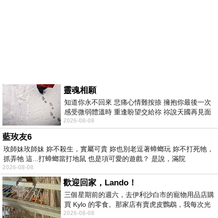
靈魂相願
知道你永不回來 悲痛心情難按捺 擁抱你最後一次
感受微弱體溫時 重逢盼望交給祢 祢說天國再見面
2026-08-08
此刻忍淚說別離 他日靈魂再
藍玫友6
玫師妹玫師妹 妳不殺生，實屬可貴 妳也別老逗著蟑螂玩 妳不打死牠，
抓弄牠 這...打蟑螂當打地鼠 也是項可愛的遊戲？ 是說，滿院
2026-08-08
歡迎回家，Lando！
三個星期前的週六，去伊利沙白市的寵物用品店購
買 Kylo 的零食。那家店有賣虎皮鸚鵡，我每次光
2026-08-08
顧都會去看一下。他們偶爾會引進 C