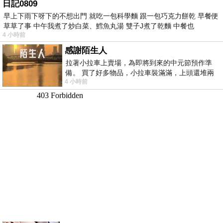
日記0809
早上下雨下呀下的不想出門 就吃一包科學麵 跟一包巧克力餅乾 早餐便
草草了事 中午我煮了炒白菜、鱈魚丸湯 雙子J煮了乾麵 中餐也
4 小時前
感謝陌生人
拉著小拉車上賣場，為即將到來的中元節預作準
備。 買了好多物品，小拉車裝滿滿，上頭還堆兩
4 小時前
紙箱。 雖辛苦了點，這點程度我一個人搬