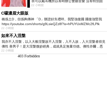
班可以戴耳機所以有時辦公會聽音樂 沒有特別固
22 小時前
定哪天但就是一周某一天會固定聽'90
C囉濃眉大眼版
橋係土D，但係夠傳神 「D」辦證好失禮咩。我堅強復國 國復強堅我
https://youtube.com/shorts/g9LsieQZzl8?is=hPUYUxMZMc2fLPlk
22 小時前
如來不入涅槃
我亦不入涅槃，以入大般涅槃故不入涅槃，入不入故，入大涅槃者得見
佛性 善男子！是大涅槃微妙經典，成就具足無量功德。佛性亦爾，悉
22 小時前