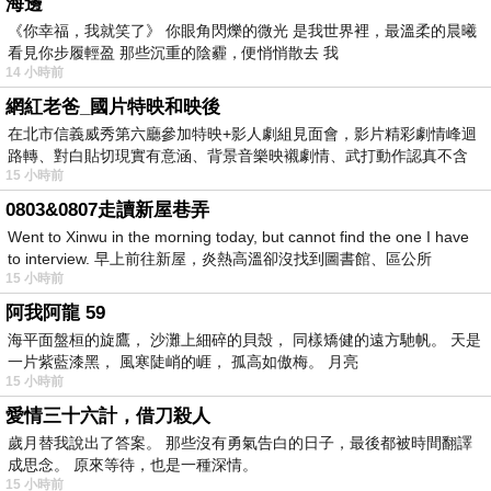
海邊
《你幸福，我就笑了》 你眼角閃爍的微光 是我世界裡，最溫柔的晨曦
看見你步履輕盈 那些沉重的陰霾，便悄悄散去 我
14 小時前
網紅老爸_國片特映和映後
在北市信義威秀第六廳參加特映+影人劇組見面會，影片精彩劇情峰迴
路轉、對白貼切現實有意涵、背景音樂映襯劇情、武打動作認真不含
15 小時前
糊、
0803&0807走讀新屋巷弄
Went to Xinwu in the morning today, but cannot find the one I have
to interview. 早上前往新屋，炎熱高溫卻沒找到圖書館、區公所
15 小時前
阿我阿龍 59
海平面盤桓的旋鷹， 沙灘上細碎的貝殼， 同樣矯健的遠方馳帆。 天是
一片紫藍漆黑， 風寒陡峭的崕， 孤高如傲梅。 月亮
15 小時前
愛情三十六計，借刀殺人
歲月替我說出了答案。 那些沒有勇氣告白的日子，最後都被時間翻譯
成思念。 原來等待，也是一種深情。
15 小時前