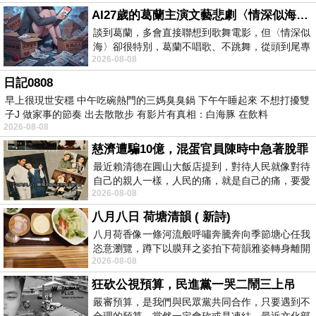
AI27歲的葛蘭主演文藝悲劇〈情深似海〉 #戀上老電影 #葛蘭 #粟子
談到葛蘭，多會直接聯想到歌舞電影，但〈情深似
海〉卻很特別，葛蘭不唱歌、不跳舞，從頭到尾專
2026-08-08
心演戲。拍攝期間，經常工作超過12個鐘
日記0808
早上很現世安穩 中午吃碗熱門的三媽臭臭鍋 下午午睡起來 不想打擾雙
子J 做家事的節奏 出去散散步 有影片有真相：白海豚 在飲料
2026-08-08
慈濟遭騙10億，混蛋官員陳時中急著脫罪
最近賴清德在圓山大飯店提到，對待人民就像對待
自己的親人一樣，人民的痛，就是自己的痛，要愛
2026-08-08
民如親，說的這麼好聽，實際上根本沒做
八月八日 荷塘清韻 ( 新詩)
八月荷香像一條河流般呼嘯奔騰奔向季節塘心任我
恣意瀏覽，蹲下以膜拜之姿拍下荷韻雅姿轉身離開
2026-08-08
時我把美麗的遐想掛在亭亭葉柄上盼望
狂砍公視預算，民進黨一哭二鬧三上吊
嚴審預算，是我們與民眾黨共同合作，只要遇到不
合理的預算，當然一定會砍或是凍結，最近文化部