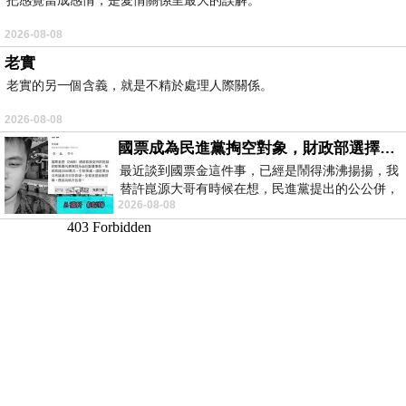
2026-08-08
老實
老實的另一個含義，就是不精於處理人際關係。
2026-08-08
國票成為民進黨掏空對象，財政部選擇性失憶
最近談到國票金這件事，已經是鬧得沸沸揚揚，我
替許崑源大哥有時候在想，民進黨提出的公公併，
2026-08-08
其實就是想要國庫通黨庫，鬧出最大的醜