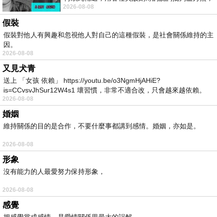
2026-08-08
罵她施政滿意度輸給陳其邁，甚至還說盧
假裝
假裝對他人有興趣和忽視他人對自己的這種假裝，是社會關係維持的主
因。
2026-08-08
又見犬青
送上 「女孩 依賴」 https://youtu.be/o3NgmHjAHiE?
is=CCvsvJhSur12W4s1 壞習慣，非常不適合改，只會越來越依賴。
2026-08-08
我害怕的
婚姻
維持關係的目的是合作，不要什麼事都講到感情。婚姻，亦如是。
2026-08-08
形象
沒有能力的人最愛努力保持形象，
2026-08-08
感覺
把感覺當成感情，是愛情關係里最大的誤解。