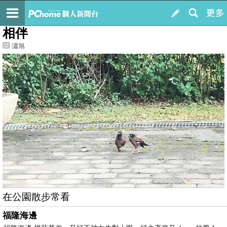
我的
最新文章
相伴
瀟旭
在公園散步常看
福隆海邊