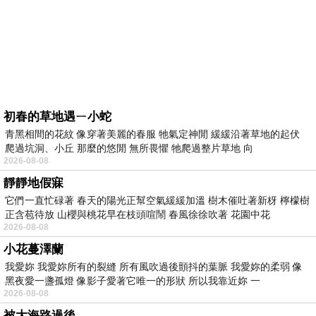
初春的草地遇ㄧ小蛇
青黑相間的花紋 像穿著美麗的春服 牠氣定神閒 緩緩沿著草地的起伏
爬過坑洞、小丘 那麼的悠閒 無所畏懼 牠爬過整片草地 向
2026-08-08
靜靜地假寐
它們一直忙碌著 春天的陽光正幫空氣緩緩加溫 樹木催吐著新枒 檸檬樹
正含苞待放 山櫻與桃花早在枝頭喧鬧 春風徐徐吹著 花園中花
2026-08-08
小花蔓澤蘭
我愛妳 我愛妳所有的裂縫 所有風吹過後顫抖的葉脈 我愛妳的柔弱 像
黑夜愛一盞孤燈 像影子愛著它唯一的形狀 所以我靠近妳 一
2026-08-08
被大海路過後