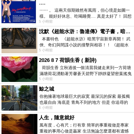
….
⋯⋯ 。 這兩天假期雖然有風雨，但心境是如圖一
樣。 能好好休息、吃喝睡覺.... 真是太好了！ 回想
5 小時前
起來，以前根本就很難有這
沈默《超能水滸：魯達傳》電子書，暗黑宇宙新章，一一五年八月璀璨上架！
本書特色 《超能水滸》暗黑宇宙新章再開！ 武
俠、奇幻與間諜小說的撞擊與相容！！ 《超能水
5 小時前
滸》系列第四部
2026 8 7 荷韻生香 ( 新詩)
荷韻生香 立秋過後一個清晨我健走來到一方荷塘
滿塘荷花湧動著芳馨蒼天碧野下靜靜凝望密葉搖曳
5 小時前
幽泉中復有蛙鳴嘓嘓水波裡搖曳
鯨之城
你抱擁著地球最巨大的寂寞 最深沉的探索 最孤獨
也最自由 海底是 青鳥不到的地方 但是 你追尋的
6 小時前
幸福 可以比珍珠更
人生，隨意就好
風有度，心有尺；行有章 簡單的事重複做是專家
重複的事用心做是贏家 生活無論怎麼選都有遺憾