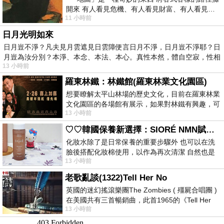
開來 有人看見危機、有人看見財富、有人看見…
11 小時前
從中可以發掘出不同的
日月光明如來
日月豈不淨？凡夫見月雲遮見日雲障便言日月不淨，日月豈不淨耶？日
月豈為汝分別？本淨、本念、本法、本心。真性本然，體自空寂，性相
13 小時前
羅東林鐵：林鐵館(羅東林業文化園區)
想要瞭解太平山林場的歷史文化，目前在羅東林業
文化園區的各場館有展示，如果對林鐵有興趣，可
13 小時前
以到林鐵館。 這裡展示從山下
♡♡韓國保養新選擇：SIORÉ NMN賦活泡泡化妝水♡♡
化妝水除了是日常保養的重要步驟外 也可以在洗
臉後搭配化妝棉使用，以作為再次清潔 自然也是
13 小時前
我的保養必備品項 不過，我對於化妝
老歌亂談(1322)Tell Her No
英國的迷幻搖滾樂團The Zombies ( 殭屍合唱團 )
在美國共有三首暢銷曲，此首1965的《Tell Her
13 小時前
No》即為其中之一，在告示牌百大單曲