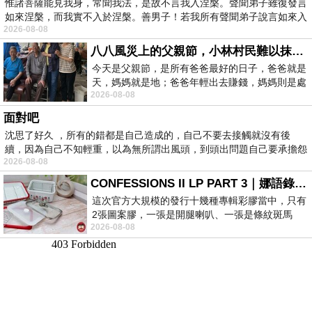
惟諸菩薩能見我身，常聞我法，是故不言我入涅槃。聲聞弟子雖復發言
如來涅槃，而我實不入於涅槃。善男子！若我所有聲聞弟子說言如來入
2026-08-08
八八風災上的父親節，小林村民難以抹滅的痛
今天是父親節，是所有爸爸最好的日子，爸爸就是
天，媽媽就是地；爸爸年輕出去賺錢，媽媽則是處
2026-08-08
理家務，職業不分高低貴賤，只有人品才
面對吧
沈思了好久 ，所有的錯都是自己造成的，自己不要去接觸就沒有後
續，因為自己不知輕重，以為無所謂出風頭，到頭出問題自己要承擔怨
2026-08-08
不
CONFESSIONS II LP PART 3｜娜語錄II LP PART 3
這次官方大規模的發行十幾種專輯彩膠當中，只有
2張圖案膠，一張是開腿喇叭、一張是條紋斑馬
2026-08-08
版；目前官網上只剩澳洲商店AU STORE