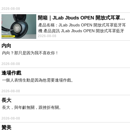
2026-08-08
開箱｜JLab Jbuds OPEN 開放式耳罩藍牙耳機 - 設計美學，輕巧、透氣、環境音全物理達成！
產品名稱：JLab Jbuds OPEN 開放式耳罩藍牙耳
機 產品資訊 JLab Jbuds OPEN 開放式耳罩藍牙
2026-08-08
耳機評語：非常有特色，值得喜愛美型工
内向
内向？那只是因为我不喜欢你！
2026-08-08
逢場作戲
一個人表情生動是因為他需要逢場作戲。
2026-08-08
長大
長大，與年齡無關，跟挫折有關。
2026-08-08
贊美