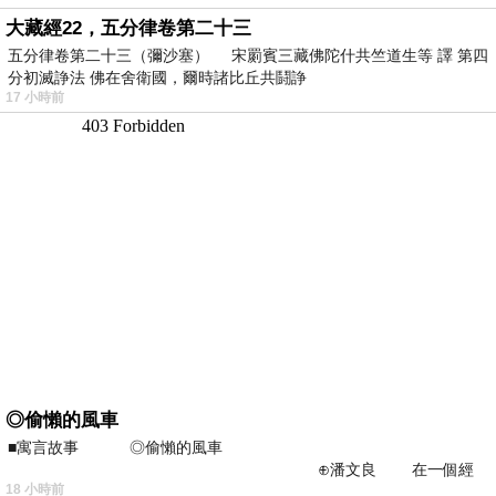
大藏經22，五分律卷第二十三
五分律卷第二十三（彌沙塞） 宋罽賓三藏佛陀什共竺道生等 譯 第四
分初滅諍法 佛在舍衛國，爾時諸比丘共鬪諍
17 小時前
◎偷懶的風車
■寓言故事 ◎偷懶的風車
⊕潘文良 在一個經
18 小時前
常颳風的山丘上—&m