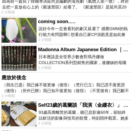
因為前一篇寫了韓國導演延尚昊編劇的電視劇《氣體人第一號》，終於
去把一直放在心上的《屍速禁區》給看了。 《屍速禁區》是延尚昊20
2 小時前
coming soon.....
說好今年一定會看到的劇又延遲了 感覺GMM的執
行能力有問題啊🫩 想看自己家CP演戲竟是如此奢
3 小時前
侈的事 GMM你說看看啊😑 先把劇放
Madonna Album Japanese Edition ｜瑪丹娜專輯們2026年日本版重發系列
日本應該是全世界少數會對瑪丹娜做
COLLECTION系列型銷售的國家，連娜姊的母國
3 小時前
美國都沒對她這樣過，這全拜在他們到現在唱片
應放於後念
（我生已盡）我已修不復更修（後悟）（梵行已立）我已證不復更證
（後悟）（所作已辦）我已知不復更知（後悟）（不受後有）我已斷不
3 小時前
復
Self23歲的葛蘭談「我演〈金縷衣〉」 #戀上老電影 #粟子 #葛蘭
93歲高壽離世的葛蘭，雖已息影逾60年，卻始終
以鮮活的影像與悅耳的歌聲，時刻陪伴觀眾。她多
4 小時前
才多藝、陽光開朗的形象，不僅保留在電影