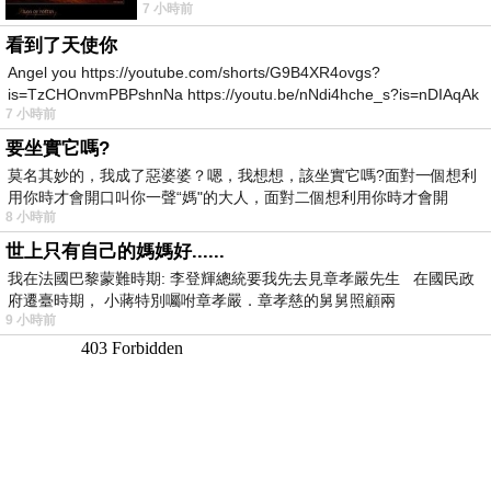
7 小時前
所以開心就好 生活不會辜負認真
看到了天使你
Angel you https://youtube.com/shorts/G9B4XR4ovgs?
is=TzCHOnvmPBPshnNa https://youtu.be/nNdi4hche_s?is=nDIAqAk
7 小時前
要坐實它嗎?
莫名其妙的，我成了惡婆婆？嗯，我想想，該坐實它嗎?面對一個想利
用你時才會開口叫你一聲“媽"的大人，面對二個想利用你時才會開
8 小時前
世上只有自己的媽媽好......
我在法國巴黎蒙難時期: 李登輝總統要我先去見章孝嚴先生 在國民政
府遷臺時期， 小蔣特別囑咐章孝嚴．章孝慈的舅舅照顧兩
9 小時前