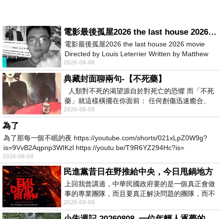
電影最後孤屋2026 the last house 2026 movie
電影最後孤屋2026 the last house 2026 movie
Directed by Louis Leterrier Written by Matthew
2026-08-08
Robinson Starring Greta Lee Wa
典藏封面聊兩句-【不死藥】
人類對不死的渴望源自於對死亡的恐懼 而「不死
藥」就這樣橫擺在你面前： 任何創傷迅速癒合、
2026-08-08
停止衰老、痛覺消失…堪
為了
為了那每一個不眠的夜 https://youtube.com/shorts/021xLpZ0W9g?
is=9VvB2Aqpnp3WIKzl https://youtu.be/T9R6YZ294Hc?is=
2026-08-08
民進黨昔日在野推給中央，今日甩鍋地方
上回我曾講過，中華民國政府要的是一個真正會做
事的專業團隊，而且要真正解決問題的團隊，而不
2026-08-08
是只會到處甩鍋的雙標團隊，最近民進黨
小朱週記 20260808_一位年輕人逐夢的真實故事