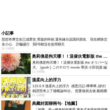
小記事
想想奇摩交友已成歷史.舊版的時候.還有緣分認識到朋友. 現在網路交
友小心. 詐騙盛行 我FB都沒在使用聊天
10 小時前
奥莉佛是狗天哪！！這傢伙電影版 the オリバーな犬、 (gosh ) このヤロウ movie
奥莉佛是狗天哪！！這傢伙電影版 the オリバーな
犬、 (gosh ) このヤロウ movie 導演 小田切讓 編
11 小時前
劇: 小田切讓 主演: 小田切讓
溫柔向上的浮力
115.6.9 溫柔向上的浮力 感恩日記-嗶嗶嗶,J的行
銷證照考上了補概論86分。 想要做就去做,勵精圖
11 小時前
治大成功,也是表法,堅持和努力
典藏封面聊兩句-【地圖】
「地圖」是一種奇妙的東西 將各式各樣的路徑攤