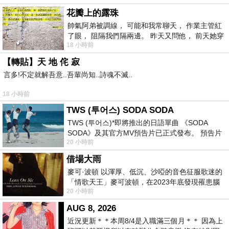
花瓣上的露珠
帥氣阿弟被調線， 可能和我常聊天， 作業主管紅
了眼， 阻隔我們隔兩邊。 昨天又問他， 前天她穿
18 小時前
什麼顏色衣服， 不經
【轉貼】天 地 侘 寂
言多!不定就解吾意..吾輩尚知..詩魂不滅..
18 小時前
TWS (투어스) SODA SODA
TWS (투어스)*即將推出的日語單曲 《SODA
SODA》及其官方MV預告片已正式發布。 預告片
20 小時前
一經發布， 就引發了粉絲們對這次夏季回
借場大雨
麥可·波頓 以渾厚、低沉、沙啞的音色征服歌迷的
「情歌天王」麥可波頓，在2023年底發現罹患腦
20 小時前
瘤「祈禱早日康復，一切都好」。
AUG 8, 2026
近況更新＊＊本周8/4是入職滿三個月＊＊ 因為上