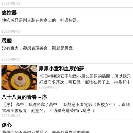
2026-08-08
遙控器
愧疚感只是别人装在你身上的一把遥控器。
2026-08-08
愚蠢
沒有實力，卻想表現善良，那就是愚蠢。
2026-08-08
尿尿小童和血尿的夢
↑GEMINI說它不能做小朋友尿尿的插圖，所以我只
好退而求其次，叫它做「寵物在椅子上，神龕和中
2026-08-08
年人臉孔」的畫了。 六月底
八十八頁的青春～序
【序】 高中，我終於寫了高中 我刻意不看電影《夜校女生》，直到
書稿全數殺青。刻意的。 不過畢竟是替自己寫序（
2026-08-08
傷心
我傷心的不是妳不愛我了，而是我竟然這麼愛妳。