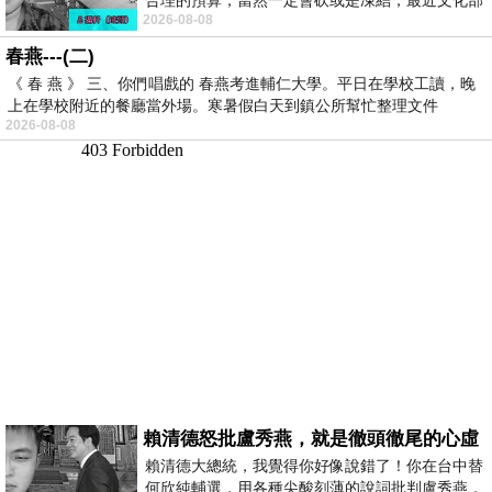
2026-08-08
要編列公視和Taiwan plus預算，在110年
春燕---(二)
《 春 燕 》 三、你們唱戲的 春燕考進輔仁大學。平日在學校工讀，晚
上在學校附近的餐廳當外場。寒暑假白天到鎮公所幫忙整理文件
2026-08-08
賴清德怒批盧秀燕，就是徹頭徹尾的心虛
賴清德大總統，我覺得你好像說錯了！你在台中替
何欣純輔選，用各種尖酸刻薄的說詞批判盧秀燕，