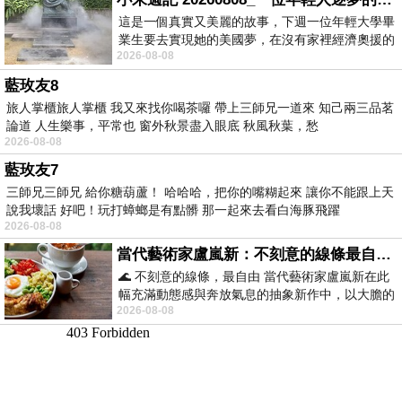
這是一個真實又美麗的故事，下週一位年輕大學畢
業生要去實現她的美國夢，在沒有家裡經濟奧援的
2026-08-08
情況下，靠著自我努力工作累積出國基
藍玫友8
旅人掌櫃旅人掌櫃 我又來找你喝茶囉 帶上三師兄一道來 知己兩三品茗
論道 人生樂事，平常也 窗外秋景盡入眼底 秋風秋葉，愁
2026-08-08
藍玫友7
三師兄三師兄 給你糖葫蘆！ 哈哈哈，把你的嘴糊起來 讓你不能跟上天
說我壞話 好吧！玩打蟑螂是有點髒 那一起來去看白海豚飛躍
2026-08-08
當代藝術家盧嵐新：不刻意的線條最自由，讓色彩流動、筆觸自己說話
🌊 不刻意的線條，最自由 當代藝術家盧嵐新在此
幅充滿動態感與奔放氣息的抽象新作中，以大膽的
2026-08-08
藍色顏料在白色畫布上揮灑、壓印與流淌