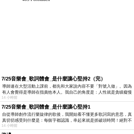
7/25音樂會_歌詞體會_是什麼讓心堅持2（完）
導師連在大型活動上課前，都先和大家說內容不要「對號入做」。因為
有人會覺得是導師在指責他本人。我自己的角度是：人性就是貪瞋癡慢
14 小時前
7/25音樂會_歌詞體會_是什麼讓心堅持1
自從導師創作流行樂旋律的歌後，我開始看不懂更多歌詞寫的意思，真
真切切感受到什麼是：每個字都認識，串起來就是抓破頭時間！絕對不
14 小時前