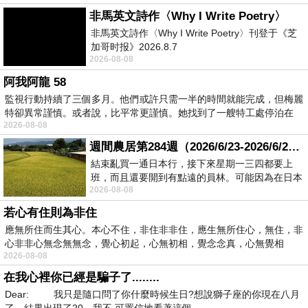
非馬英文詩作〈Why I Write Poetry〉
非馬英文詩作〈Why I Write Poetry〉刊登于《芝
加哥时报》2026.8.7
2026-08-08
阿我阿龍 58
監視行動持續了三個多月。他們或許只需一半的時間就能完成，但梅麗
特卻異常謹慎。或者說，比平常更謹慎。她找到了一艘特工處停泊在
2026-08-08
週間農居第284週（2026/6/23-2026/6/24) 夏至 金黃稻浪洋溢豐收喜悅
結束亂買一通日本行，接下來星期一三四都要上
班，而且還要開到有點遠的員林。可能因為在日本
2026-08-08
花不少錢，星期一出門上班時，心裡沒有一
若心有住則為非住
應無所住而生其心。本心不住，非住非非住，應生無所住心，無住，非
心非非心無念無無念，覺心初起，心無初相，覺念念真，心無覺相
2026-08-08
在我心裡你已經是騙子了........
Dear: 我只是隨口問了你什麼時候生日?想說獅子座的你現在八月
了，結果出現了20，我不 可置信地看著這個