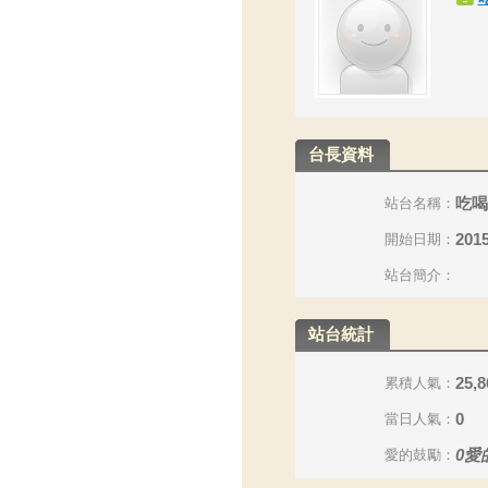
台長資料
吃喝
站台名稱：
2015
開始日期：
站台簡介：
站台統計
25,8
累積人氣：
0
當日人氣：
0
愛
愛的鼓勵：