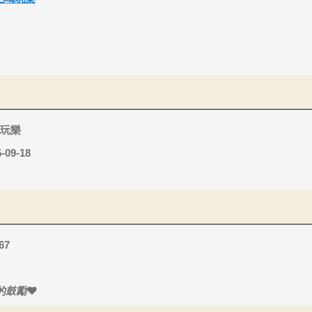
玩樂
-09-18
67
的鼓勵