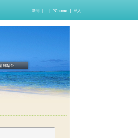
|
|
|
新聞
PChome
登入
訂閱站台