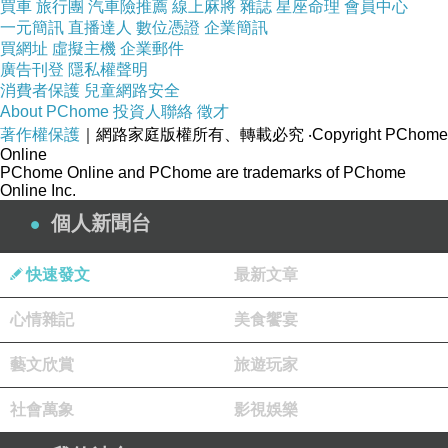
買車
旅行團
汽車險推薦
線上麻將
雜誌
星座命理
會員中心
讓中醫治療來輔助你，也調理你虛弱的體質，爸爸
一元簡訊
直播達人
數位憑證
企業簡訊
知道你現在狀況比起之前更需要加油，爸爸不得不
買網址
虛擬主機
企業郵件
說說你，聽聞阿姨提及你自上次出院後，這回入院
廣告刊登
隱私權聲明
返家以來，你不愛坐起來，一直說好累睡覺，孩子
消費者保護
兒童網路安全
這樣不可以，知悉如此後果否？退化加劇，爸爸工
About PChome
投資人聯絡
徵才
作忙運動少，一爬山變知腳力退步，如能規律運
動，保持健康與各方面肌耐力，故你在思維之，長
著作權保護
｜網路家庭版權所有、轉載必究
‧Copyright PChome
時間躺著與耐不住再多一些疲累才休息，如此持續
Online
PChome Online and PChome are trademarks of PChome
下去之下，孩子你將好轉或急轉直下？你該當把所
Online Inc.
有長輩之建言，好好思維一番，復健師已將細況告
知阿姨如何掌握與協助你之要領，你理當全力配合
個人新聞台
並且達到正常之溝通，你總是低頭默不回答，長久
下來，你與人溝通之能力產生退化，現在出院了，
爸爸才跟你說說重話，你在醫院大發脾氣，說了大
快速發文
最新文章
家不懂你，孩子啊，你拒絕大家了解你，你自己知
道否？一整天說不上10句話，又少之又少的完整句
心情雜記
美食饗宴
子，總是些封閉式問答，要跟不要，最常說的是不
要了，願意的通常點頭表示，再來就個單字嗯或
藝文欣賞
旅遊玩家
好，孩子在這樣下去，我們擔心很擔心你會忘記怎
麼開口說話？幸好寫了日記，有了出口，孩子啊！
社會萬象
影視娛樂
你是有能力快樂起來，千萬別因此封閉了自己好
否？你乖乖養身體，主動給爸爸打電話吧，這兩三