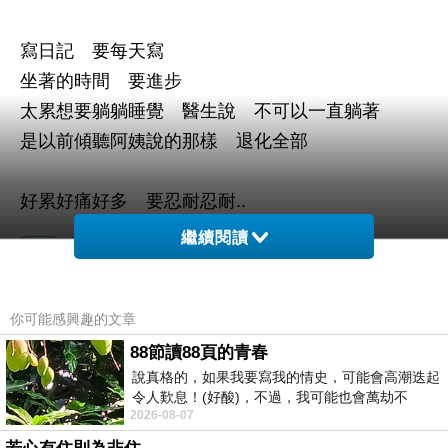
寫日記 要每天寫
坐著的時間 要進步
太累想要躺躺睡覺 醫生說 不可以一直躺著
是以前傾聽阿姨說的那樣 退化全部
好累好痛好多 要忍耐忍耐..
繼續閱讀
你可能感興趣的文章
88節讀88頁的青春
說真格的，如果我要寫我的情史，可能會高潮迭起
令人歎息！(好酸)，不過，我可能也會萬劫不
2026-08-07
復...，每天跪鍵盤還是被判了花心的罪