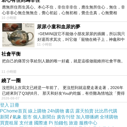
若心有住則為非住
應無所住而生其心。本心不住，非住非非住，應生無所住心，無住，非
新聞台Blog小天使
心非非心無念無無念，覺心初起，心無初相，覺念念真，心無覺相
10 小時前
2016-06-07 18:06:22
親愛的台長︰
尿尿小童和血尿的夢
恭喜您！此篇文章極為優質，獲選為本日哈燒
↑GEMINI說它不能做小朋友尿尿的插圖，所以我只
文章，將會出現在新聞台首頁哈燒文章區塊輪播。
好退而求其次，叫它做「寵物在椅子上，神龕和中
請您繼續保持每日撰寫文章的好習慣，期待您提供
11 小時前
年人臉孔」的畫了。 六月底
讀者更多精采的內容，加油！
社會平衡
把自己的痛苦分享給別人聽的唯一好處，就是這樣做能維持社會平衡。
易岑爸爸
2016-06-06 23:37:53
11 小時前
孩子
過兩天爸爸帶媽媽一起回去看看你，你身體狀況還
繞了一圈
沒完全恢復，如此虛弱狀況下，該讓阿姨或小妹協
沒想到上次寫文已經是一年前了。 更沒想到就這麼走著走著，2026年
助就別勉強，無礙知否？女兒啊！你思念媽媽，媽
已經來到了Q3的8月。 那天和好友You約吃飯，有些難為情地說「覺得
媽無時無刻也思念著妳，爸爸該如何是好？這次回
2026-08-07
去不會待太多時間，趕緊兒把你名字更改回來好
登入
註冊
否？你乖！受苦受累了，你要耐心復健定能慢慢恢
PChome首頁
線上購物
24h購物
書店
露天拍賣
比比昂代購
復如前，復建需要時間累積，別心急好否？你要好
新聞
/
氣象
股市
個人新聞台
廣告刊登
加入聯播網
全球購物
好吃完東西，不能總是吃幾口就喊不要，喊著休息
買賣租屋
支付連
國際連
Pi 拍錢包
旅遊
服務中心
睡覺，這樣如何能有效進步？再去針灸治療好否？