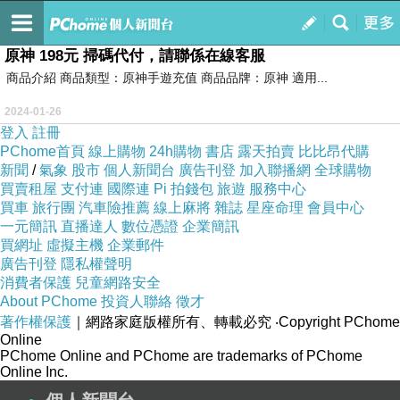
就是遊戲天堂
訂閱
我的
原神 198元 掃碼代付，請聯係在線客服
商品介紹 商品類型：原神手遊充值 商品品牌：原神 適用...
2024-01-26
登入
註冊
PChome首頁
線上購物
24h購物
書店
露天拍賣
比比昂代購
新聞
/
氣象
股市
個人新聞台
廣告刊登
加入聯播網
全球購物
買賣租屋
支付連
國際連
Pi 拍錢包
旅遊
服務中心
買車
旅行團
汽車險推薦
線上麻將
雜誌
星座命理
會員中心
一元簡訊
直播達人
數位憑證
企業簡訊
買網址
虛擬主機
企業郵件
廣告刊登
隱私權聲明
消費者保護
兒童網路安全
About PChome
投資人聯絡
徵才
著作權保護
｜網路家庭版權所有、轉載必究
‧Copyright PChome
Online
PChome Online and PChome are trademarks of PChome
Online Inc.