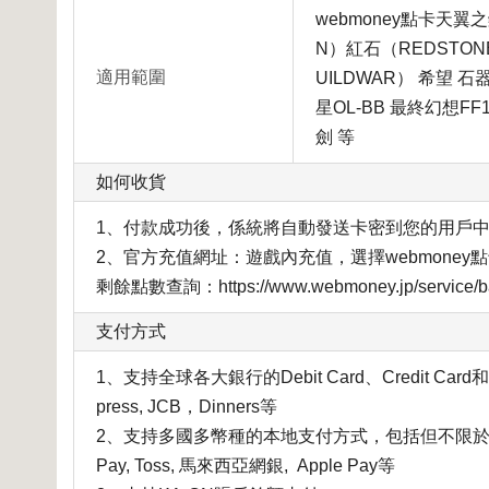
webmoney點卡天翼
N）紅石（REDSTON
適用範圍
UILDWAR） 希望 
星OL-BB 最終幻想FF1
劍 等
如何收貨
1、付款成功後，係統將自動發送卡密到您的用戶
2、官方充值網址：遊戲內充值，選擇
webmoney
剩餘點數查詢：https://www.webmoney.jp/service/ba
支付方式
1、支持全球各大銀行的Debit Card、Credit Card和Pa
press, JCB，Dinners等
2、支持多國多幣種的本地支付方式，包括但不限於PayNow, FPX
Pay, Toss, 馬來西亞網銀, Apple Pay等