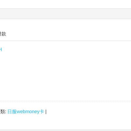
付款
H
分類:
日服webmoney卡
|