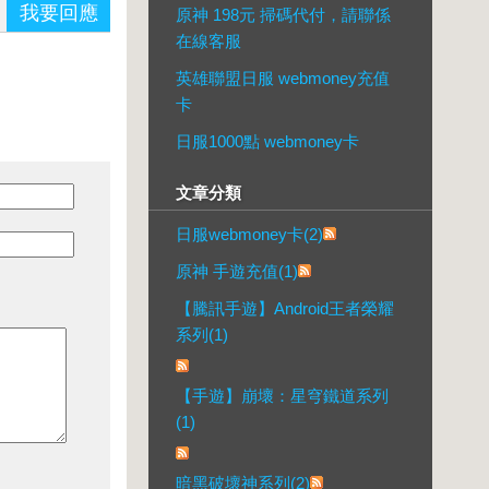
我要回應
原神 198元 掃碼代付，請聯係
在線客服
英雄聯盟日服 webmoney充值
卡
日服1000點 webmoney卡
文章分類
日服webmoney卡(2)
原神 手遊充值(1)
【騰訊手遊】Android王者榮耀
系列(1)
【手遊】崩壞：星穹鐵道系列
(1)
暗黑破壞神系列(2)