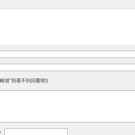
帳號"則看不到回覆唷!)
)