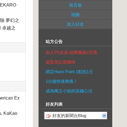
EKARO
留言板
地圖
曆險 夢幻之
加入好友
N 卓越之
站方公告
加入PS女孩 組隊瘋搶2百萬
超取登記送咖啡
綁定Hami Point 1點抵1元
1分鐘快速揪痛！
成為獨立小姐的滾錢心法
rican Ex
好友列表
 KaKao
好友的新聞台Blog