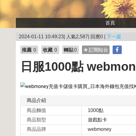
首頁
2024-01-11 10:49:23| 人氣2,587| 回應0 |
下一篇
推薦
0
收藏
0
轉貼
0
訂閱站台
日服1000點 webmo
商品介紹
商品麵值
1000點
商品類型
遊戲點卡
商品品牌
webmoney