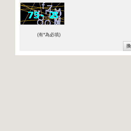
(有*為必填)