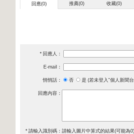
推薦(
0
)
收藏(
0
)
回應(0)
* 回應人：
E-mail：
悄悄話：
否
是 (若未登入"個人新聞台
回應內容：
* 請輸入識別碼：
請輸入圖片中算式的結果(可能為0