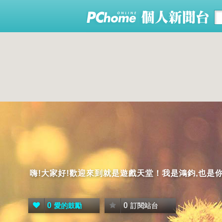
嗨!大家好!歡迎來到就是遊戲天堂！我是鴻鈞,也
0
0
愛的鼓勵
訂閱站台