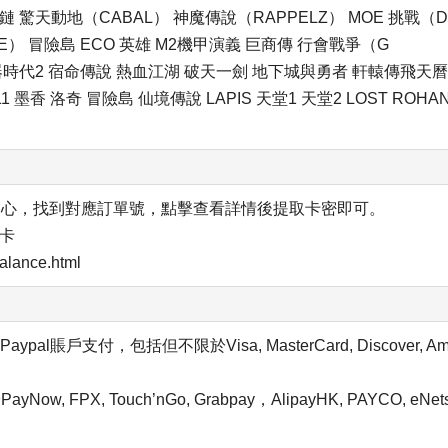
之鏈 驚天動地（CABAL） 神魔傳說（RAPPELZ） MOE 挑戰（D
E） 冒險島 ECO 英雄 M2機甲演義 巨商傳 行會戰爭（G
石器時代2 宿命傳說 熱血江湖 破天一劍 地下城與勇者 軒轅傳飛天
1 墨香 洛奇 冒險島 仙境傳說 LAPIS 天堂1 天堂2 LOST ROHA
中心，找到對應訂單號，點擊查看詳情後提取卡密即可。
點卡
lance.html
ypal賬戶支付，包括但不限於Visa, MasterCard, Discover, Ame
, Touch’nGo, Grabpay，AlipayHK, PAYCO, eNets,