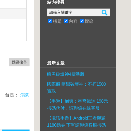
站內搜尋
標題
內容
標籤
我要檢舉
最新文章
暗黑破壞神4標準版
國際服 暗黑破壞神：不朽1500
寶珠
台長：
鴻鈞
【手遊】崩壞：星穹鐵道 198元
掃碼代付，請聯係在線客服
【騰訊手遊】Android王者榮耀
1180點券 下單請聯係客服掃碼