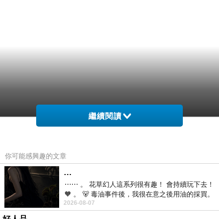
繼續閱讀
你可能感興趣的文章
…
⋯⋯ 。 花草幻人這系列很有趣！ 會持續玩下去！
🧡 。 🐻 毒油事件後，我很在意之後用油的採買。
2026-08-07
前天購買了我之前就很愛