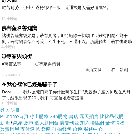
好人品
吃苦耐勞，但生活過得卻很一般，這通常是人品好造成的。
18 小時前
佛菩薩名善知識
諸佛菩薩亦復如是，若有見者，即得斷除一切煩惱，雖有四魔不能干
亂，若有觸者命不可夭、不生不死、不退不沒。所謂觸者，若在佛邊聽
4 小時前
受
◎專家與頭銜
■寓言故事 ◎專家與頭銜
⊕潘文良 在「新創
2026-08-07
之谷」裡——
在我心裡你已經是騙子了........
Dear: 我只是隨口問了你什麼時候生日?想說獅子座的你現在八月
了，結果出現了20，我不 可置信地看著這個
16 小時前
登入
註冊
PChome首頁
線上購物
24h購物
書店
露天拍賣
比比昂代購
新聞
/
氣象
股市
個人新聞台
廣告刊登
加入聯播網
全球購物
買賣租屋
支付連
國際連
Pi 拍錢包
旅遊
服務中心