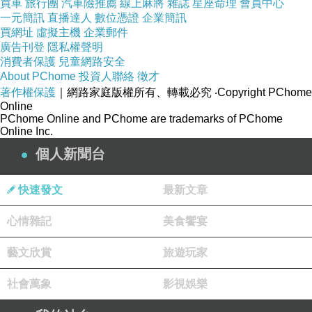
買車
旅行團
汽車險推薦
線上麻將
雜誌
星座命理
會員中心
一元簡訊
直播達人
數位憑證
企業簡訊
買網址
虛擬主機
企業郵件
廣告刊登
隱私權聲明
消費者保護
兒童網路安全
About PChome
投資人聯絡
徵才
著作權保護
｜網路家庭版權所有、轉載必究
‧Copyright PChome
Online
PChome Online and PChome are trademarks of PChome
Online Inc.
個人新聞台
快速發文
最新文章
心情雜記
美食饗宴
藝文欣賞
旅遊玩家
社會萬象
影視娛樂