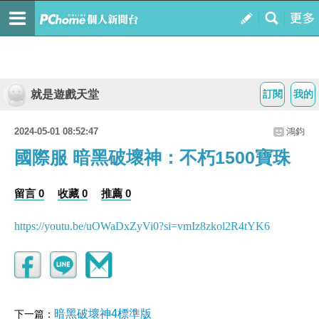
就是遊戲天堂
訂閱
我的
2024-05-01 08:52:47
鴻鈞
國際服 暗黑破壞神：不朽1500寶珠
留言 0
收藏 0
推薦 0
https://youtu.be/uOWaDxZyVi0?si=vmIz8zkol2R4tYK6
暗黑破壞神4標準版
下一篇：