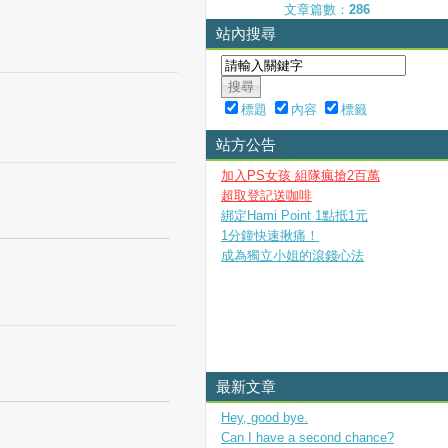
文章篇數：
286
站內搜尋
標題
內容
標籤
站方公告
加入PS女孩 組隊瘋搶2百萬
超取登記送咖啡
綁定Hami Point 1點抵1元
1分鐘快速揪痛！
成為獨立小姐的滾錢心法
最新文章
Hey, good bye.
Can I have a second chance?