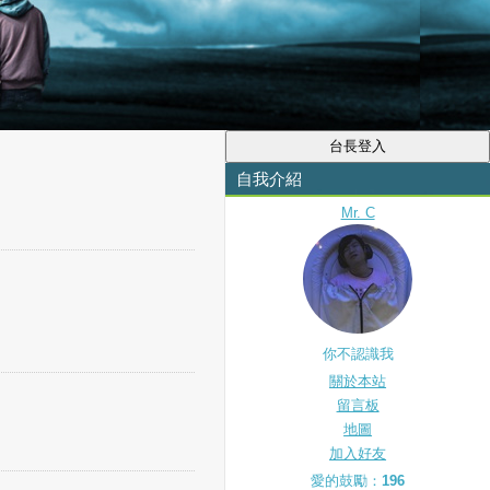
自我介紹
Mr. C
你不認識我
關於本站
留言板
地圖
加入好友
愛的鼓勵：
196