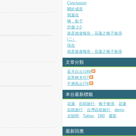
Conclusion
關於成長
我還在
嗨，影子
悲傷 3.0
就是旅遊報告 - 花蓮之猴子衝浪
(二）
現在
就是旅遊報告 - 花蓮之猴子衝浪
文章分類
蓝天白云(149)
花草树木(57)
不测风云(74)
本台最新標籤
花蓮
、
自助旅行
、
猴子衝浪
、
花蓮
自助旅行
、
台灣自助旅行
、
demo
、
太聪明
、
Tattoo
、
D90
、
摄影
最新回應