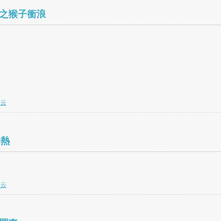
蓮之猴子衝浪
白云
灼熱
白云