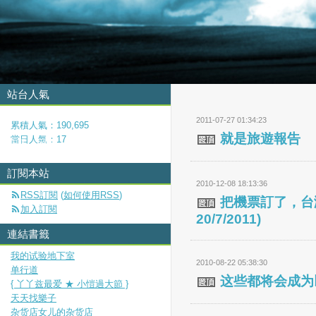
站台人氣
2011-07-27 01:34:23
累積人氣：
190,695
就是旅遊報告
當日人氣：
17
首頁
活動
訂閱本站
2010-12-08 18:13:36
RSS訂閱
(
如何使用RSS
)
把機票訂了，台灣1
加入訂閱
20/7/2011)
連結書籤
我的试验地下室
2010-08-22 05:38:30
单行道
这些都将会成为
{ 丫丫兹最爱 ★ 小愷過大節 }
天天找樂子
杂货店女儿的杂货店