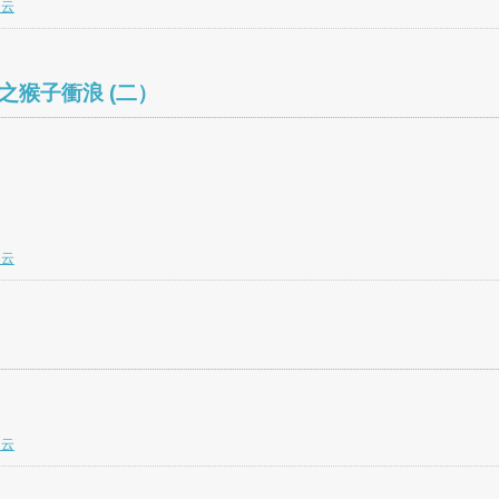
白云
蓮之猴子衝浪 (二）
白云
白云