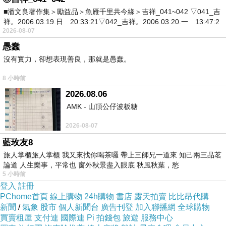
前陣子有個交年輕的朋友在facebook上投訴父母
■潘文良著作集＞勵益品＞魚雁千里共今緣＞吉祥_041~042 ▽041_吉
祥。2006.03.19.日 20:33:21▽042_吉祥。2006.03.20.一 13:47:2
對自己的種種約束，還在想說現在的孩子為什麼
2026-08-07
會這樣的時候才想起自己以前也有過類似的想法
愚蠢
吧。
沒有實力，卻想表現善良，那就是愚蠢。
8 小時前
是長大了才學會感恩。
2026.08.06
AMK - 山頂公仔波板糖
2026-08-07
藍玫友8
【我得到的都是僥倖啊 我失去的都是人生】 - 張
旅人掌櫃旅人掌櫃 我又來找你喝茶囉 帶上三師兄一道來 知己兩三品茗
懸 《關於我愛你》
論道 人生樂事，平常也 窗外秋景盡入眼底 秋風秋葉，愁
5 小時前
登入
註冊
PChome首頁
線上購物
24h購物
書店
露天拍賣
比比昂代購
年紀更輕一點的時候看世界都是從自己的眼睛出
新聞
/
氣象
股市
個人新聞台
廣告刊登
加入聯播網
全球購物
買賣租屋
支付連
國際連
Pi 拍錢包
旅遊
服務中心
發。