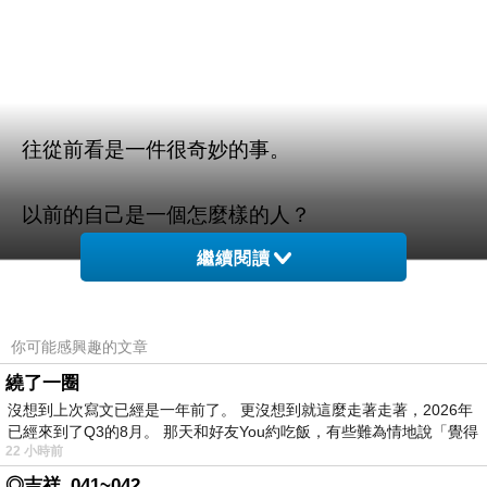
往從前看是一件很奇妙的事。
以前的自己是一個怎麼樣的人？
繼續閱讀
小學時候的自己，中學時候的自己，大學時候的
自己，現在的自己。
你可能感興趣的文章
發現每換一個環境就邁進一個階段。
繞了一圈
沒想到上次寫文已經是一年前了。 更沒想到就這麼走著走著，2026年
已經來到了Q3的8月。 那天和好友You約吃飯，有些難為情地說「覺得
22 小時前
◎吉祥_041~042