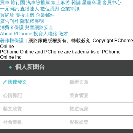
買車
旅行團
汽車險推薦
線上麻將
雜誌
星座命理
會員中心
一元簡訊
直播達人
數位憑證
企業簡訊
買網址
虛擬主機
企業郵件
廣告刊登
隱私權聲明
消費者保護
兒童網路安全
About PChome
投資人聯絡
徵才
著作權保護
｜網路家庭版權所有、轉載必究
‧Copyright PChome
Online
PChome Online and PChome are trademarks of PChome
Online Inc.
個人新聞台
快速發文
最新文章
心情雜記
美食饗宴
藝文欣賞
旅遊玩家
社會萬象
影視娛樂