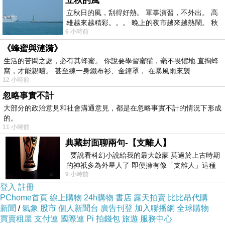
立秋的風
立秋日的風，刮得好熱。 軍事演習，不外出。 高
雄越來越精彩。。。 晚上的夜市越來越熱鬧。 秋
天婦羅
6 小時前
天的風刮得很熱 夜遊消暑熱。。。
2011-11-27 09:55:09
《蜂蜜與漣漪》
我以為新聞台有新增是遊記
生活的苦悶之處，必有其蜂蜜。 你說要學習蜜獾，毫不畏懼地 直搗蜂
結果不是
窩，才能親嚐。 甚至練一身鐵布衫、金鐘罩， 在暴風雨來襲
12 小時前
所有的不愉快都會讓你變得更堅強
臉用冰棒敷一敷繼續衝!
忽略事實不計
大部分的政治意見和社會溝通意見，都是在忽略事實不計的情況下形成
宇筠
的。
11 小時前
2011-11-27 01:50:19
加油!
典藏封面聊兩句-【支離人】
要說看科幻小說給我的最大啟蒙 莫過於上古時期
的神祇多為外星人了 即便擁有像「支離人」這種
9 小時前
驚世駭俗的神通法門 也未必讀
登入
註冊
PChome首頁
線上購物
24h購物
書店
露天拍賣
比比昂代購
新聞
/
氣象
股市
個人新聞台
廣告刊登
加入聯播網
全球購物
買賣租屋
支付連
國際連
Pi 拍錢包
旅遊
服務中心