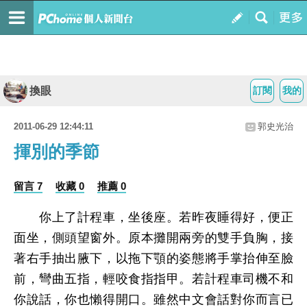
換眼
訂閱
我的
2011-06-29 12:44:11
郭史光治
揮別的季節
留言 7
收藏 0
推薦 0
你上了計程車，坐後座。若昨夜睡得好，便正
面坐，側頭望窗外。原本攤開兩旁的雙手負胸，接
著右手抽出腋下，以拖下顎的姿態將手掌抬伸至臉
前，彎曲五指，輕咬食指指甲。若計程車司機不和
你說話，你也懶得開口。雖然中文會話對你而言已