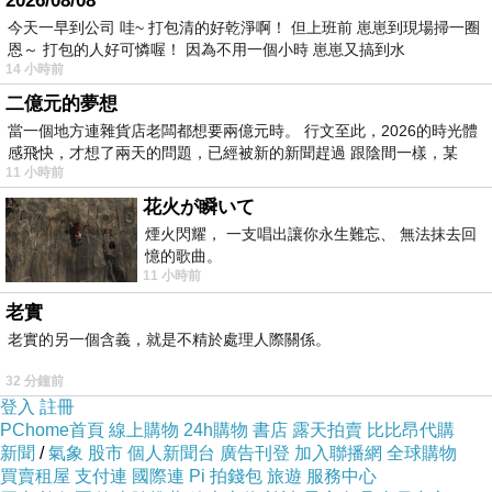
2026/08/08
扯些便斷。
今天一早到公司 哇~ 打包清的好乾淨啊！ 但上班前 崽崽到現場掃一圈
恩～ 打包的人好可憐喔！ 因為不用一個小時 崽崽又搞到水
14 小時前
我在總圖和大一室友重逢。也就是那一位外交
二億元的夢想
官的兒子。念醫學系，自小隨父親東奔西跑，待過
當一個地方連雜貨店老闆都想要兩億元時。 行文至此，2026的時光體
美國、蘇格蘭、台灣和馬拉威。當年搬來一台性能
感飛快，才想了兩天的問題，已經被新的新聞趕過 跟陰間一樣，某
11 小時前
良好的電腦，寬螢幕、長鍵盤，發亮的滑鼠、巨大
花火が瞬いて
的音響。不怎麼在乎學業，閒下來便玩電腦遊戲，
煙火閃耀， 一支唱出讓你永生難忘、 無法抹去回
播放各式歌曲。從民謠、搖滾到藍調、懷舊。說話
憶的歌曲。
11 小時前
很快，很直接坦率。喜歡叫我「嘿鍋賽！」，糾正
老實
我的異國腔調，並哈哈大笑。無聊時候，我便站在
老實的另一個含義，就是不精於處理人際關係。
椅後，看他激動地開槍掃射。神情認真，不說話，
32 分鐘前
偶爾向我解說遊戲特色和正卯足勁執行的任務。我
登入
註冊
們共同渡過了一段無聊而愉快的新鮮人時光。大二
PChome首頁
線上購物
24h購物
書店
露天拍賣
比比昂代購
新聞
/
氣象
股市
個人新聞台
廣告刊登
加入聯播網
全球購物
時我們分發到不同宿舍後便甚少連絡。升上大三，
買賣租屋
支付連
國際連
Pi 拍錢包
旅遊
服務中心