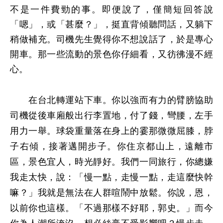
不是一件費勁的事。即便說了，僅簡短回答說
「嗯」，或「甚麼？」，挺直背傾聽問話，又躺下
稍做補充。司機先生覺得你不想說話了，於是專心
開車。那一些流動的景色你仔細看，又彷彿漫不經
心。
在台北轉運站下車。你以強而有力的臂膀協助
司機從後車廂般出行李置地，付了錢，彎腰，左手
用力一舉。球袋重量落在身上的霎那微微屈膝，脖
子右傾，接著邁開步子。你住京都山上，遠離市
區，景色宜人，時光靜好。我們一同旅行，你總嫌
我走太快，說：「慢一點，走慢一點，走這麼快幹
嘛？」我就是無法在人群喧鬧中放鬆。你說，恩，
以前你也這樣。「不過那樣不好耶，郭史。」而今