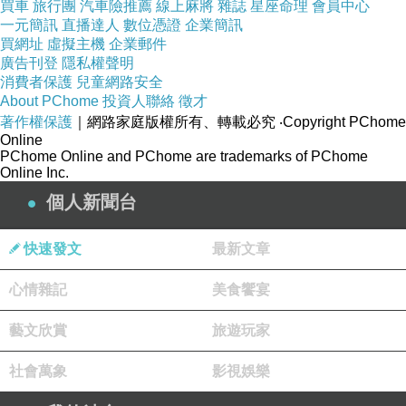
他遷到醫學院去了，杳無音訊。那一段時間裡，透
買車
旅行團
汽車險推薦
線上麻將
雜誌
星座命理
會員中心
一元簡訊
直播達人
數位憑證
企業簡訊
過同學得知他課業突飛猛進，不玩電腦了，但始終
買網址
虛擬主機
企業郵件
單身。當夜我接過手機抬頭，看見他爽朗的笑容，
廣告刊登
隱私權聲明
消費者保護
兒童網路安全
身旁坐一位女生。他向我走來，拉我出去聊天。
About PChome
投資人聯絡
徵才
著作權保護
｜網路家庭版權所有、轉載必究
‧Copyright PChome
Online
我們躺在椰林大道盡頭的花崗石小廣場上聊
PChome Online and PChome are trademarks of PChome
天。春末夏初，寒冬已除，炎日來襲。然傍晚時分
Online Inc.
吹來習習涼風，陣陣拂動椰葉花草，圖書館前進出
個人新聞台
的人們一派悠閒模樣。還未來得及開口，他已滔滔
快速發文
最新文章
不絕說個不停。有時話說太快，腦筋尚未轉過來，
同樣的問題在一陣結巴後又重複了。時光靜好。大
心情雜記
美食饗宴
道盡頭不時駛入車子，一道光線朝我們逼近，快接
藝文欣賞
旅遊玩家
近了才又轉開。我一邊回答，頭枕手望灰濛濛的
天，烏雲飄了過來。接著趁隙問他說交女友啦？哪
社會萬象
影視娛樂
裡人？他說對啊，美國來的，交換學生過來的。甚