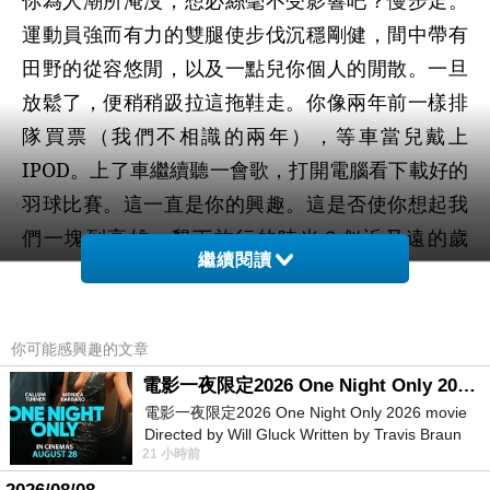
你為人潮所淹沒，想必絲毫不受影響吧？慢步走。
運動員強而有力的雙腿使步伐沉穩剛健，間中帶有
田野的從容悠閒，以及一點兒你個人的閒散。一旦
放鬆了，便稍稍趿拉這拖鞋走。你像兩年前一樣排
隊買票（我們不相識的兩年），等車當兒戴上
IPOD
。上了車繼續聽一會歌，打開電腦看下載好的
羽球比賽。這一直是你的興趣。這是否使你想起我
們一塊到高雄、墾丁旅行的時光？似近又遠的歲
繼續閱讀
月。一小時後便是桃園機場了。我親愛的家人和朋
友們都一一從這裡離開。
你可能感興趣的文章
從遙遠的異鄉來的，不得不紛紛回去。彼此交
電影一夜限定2026 One Night Only 2026 movie
織出情感的，即便做好了心理準備，總逃不過離別
電影一夜限定2026 One Night Only 2026 movie
Directed by Will Gluck Written by Travis Braun
情緒，黯然神傷。從故鄉到台灣，由僑大畢業後各
21 小時前
Starring Monica Barbaro
自分發往東北西南。勞燕分飛，千裡一線。稍用力