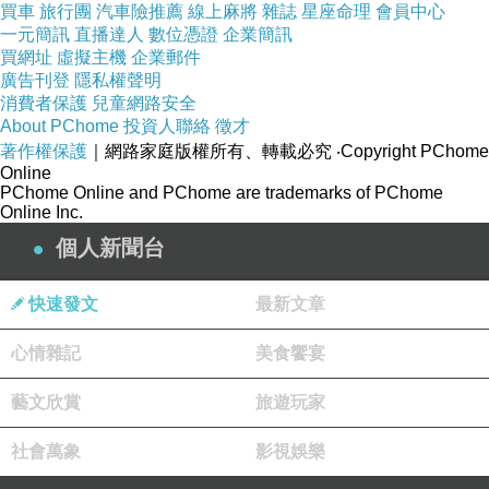
買車
旅行團
汽車險推薦
線上麻將
雜誌
星座命理
會員中心
周五的CRAZY ENGLISH CLASS，和同學間有
一元簡訊
直播達人
數位憑證
企業簡訊
趣的生活英文對話，總是讓我期待課程的到來!
買網址
虛擬主機
企業郵件
廣告刊登
隱私權聲明
今早出爐的COFFEE WALNUT FUDGE
消費者保護
兒童網路安全
COOKIES，就帶到教室和大家分享吧!
About PChome
投資人聯絡
徵才
著作權保護
｜網路家庭版權所有、轉載必究
‧Copyright PChome
Online
PChome Online and PChome are trademarks of PChome
Online Inc.
【咖啡核桃軟餅乾】
個人新聞台
材料: 即溶包咖啡粉3合一5包、低筋麵粉、雞蛋
一個、泡打粉、烤過的核桃少許、融化奶油
快速發文
最新文章
參考食譜:
CAROL自在生活
步驟:
心情雜記
美食饗宴
1.把所有粉類攪拌，最後再加入核桃。
藝文欣賞
旅遊玩家
2.整成團狀，用保鮮膜包好，放入冰箱冷藏一晚
或3個小時!
社會萬象
影視娛樂
3.燠熱烤箱170度，烘烤15分鐘完成。