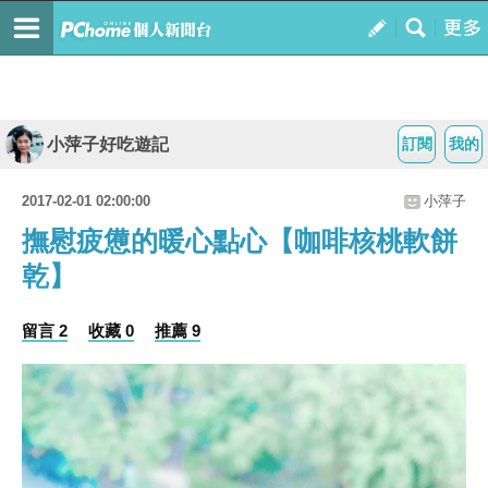
小萍子好吃遊記
訂閱
我的
2017-02-01 02:00:00
小萍子
撫慰疲憊的暖心點心【咖啡核桃軟餅
乾】
留言 2
收藏 0
推薦 9