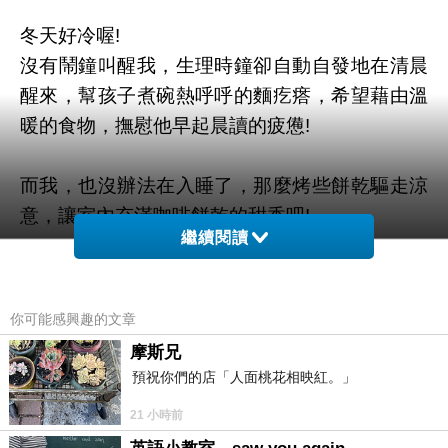
冬天好冷喔!
沒有鬧鐘叫醒我，生理時鐘卻自動自發地在清晨
醒來，幫孩子煮碗熱呼呼的麵疙瘩，希望藉由溫
暖的食物，撫慰他早起晨讀的疲憊!
而我，也沒辦法在入睡了，那麼烤些餅乾驅走涼
意，讓室內充滿咖啡餅乾的甜香吧!
繼續閱讀
你可能感興趣的文章
摩斯兄
預祝你們的店「人面桃花相映紅。」
21 小時前