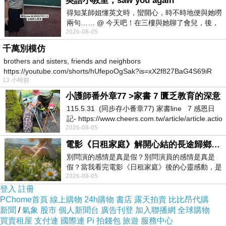
英語小教室，saw you again
得知某師姐懂英文時，蠻開心，時不時地便與她嘮
兩句…… @ 今天吧！在三樓與她聊了會兒，後，
2026-08-05
下二樓居然又撞到她，於是
千萬別模仿
brothers and sisters, friends and neighbors
https://youtube.com/shorts/hUfepoOgSak?is=xX2f827BaG4S69iR
13 小時前
https
小護師番外章77 >家書 7 匱乏教育的深意
115.5.31 (同步存小番章77) 家書line 7 感恩日
記- https://www.cheers.com.tw/article/article.actio
2026-08-05
電影《日租家庭》解開心結的長途歸鄉！能在電影院感受到地理的寬闊和人心的相鄰，真是太棒了！
別問演的感情是真是假？別問演員的感情是真是
假？當我看完電影《日租家庭》後的心靈感動，是
2026-08-05
真的。詮釋的情感觸動了人心，就是真情
登入
註冊
PChome首頁
線上購物
24h購物
書店
露天拍賣
比比昂代購
新聞
/
氣象
股市
個人新聞台
廣告刊登
加入聯播網
全球購物
買賣租屋
支付連
國際連
Pi 拍錢包
旅遊
服務中心