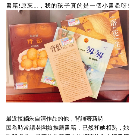
書籍!原來...，我的孩子真的是一個小書蟲呀!
最近接觸朱自清作品的他，背誦著新詩。
因為時常請老闆娘推薦書籍，已然和她相熟，她