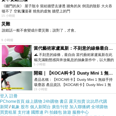
《牆門的灰》 屋子陰冷 留給牆壁去滲透 牆角的灰 倒流的陰影 大火吞
噬不了 空氣瀰漫著 燒焦的虛無 牆壁上的門
15 小時前
災難
說錯話一般不會變成什麼災難；說對了，才會。
近來迷上侯文詠的作品集，每每總央求我幫他借
9 小時前
書!
當代藝術家盧嵐新：不刻意的線條最自由，讓色彩流動、筆觸自己說話
小侯迷的他，在侯氏風格的文字裡奔放情緒，盡
🌊 不刻意的線條，最自由 當代藝術家盧嵐新在此
情大笑，偶爾蹙眉!
幅充滿動態感與奔放氣息的抽象新作中，以大膽的
5 小時前
藍色顏料在白色畫布上揮灑、壓印與流淌
開箱｜【KOCA科卡】Dusty Mini 1 無線手持吸塵器
看著他愛讀的模樣，真的很開心他能夠沉浸在文
產品名稱：【KOCA科卡】Dusty Mini 1 無線手持
字的魅力!
吸塵器 產品資訊 【KOCA科卡】Dusty Mini 1 無
19 小時前
線手持吸塵器評語： 能吸、能吹兼具兩
登入
註冊
為此，在繼續辦下個年度的會員，我也會乖乖掏
PChome首頁
線上購物
24h購物
書店
露天拍賣
比比昂代購
錢出來囉!哈
新聞
/
氣象
股市
個人新聞台
廣告刊登
加入聯播網
全球購物
買賣租屋
支付連
國際連
Pi 拍錢包
旅遊
服務中心