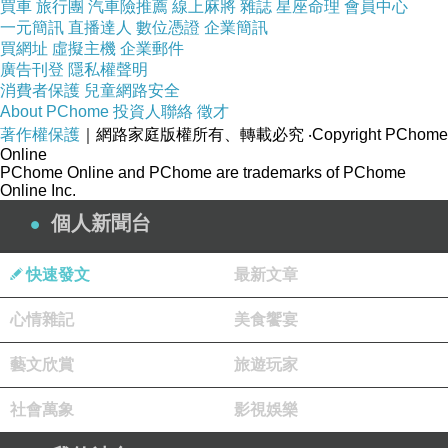
買車
旅行團
汽車險推薦
線上麻將
雜誌
星座命理
會員中心
一元簡訊
直播達人
數位憑證
企業簡訊
買網址
虛擬主機
企業郵件
廣告刊登
隱私權聲明
8M成長大小事【比菲小記】
上一篇：
消費者保護
兒童網路安全
About PChome
投資人聯絡
徵才
法樂拍貝比寫真和全家福【生活小記】
下一篇：
著作權保護
｜網路家庭版權所有、轉載必究
‧Copyright PChome
Online
PChome Online and PChome are trademarks of PChome
Online Inc.
個人新聞台
快速發文
最新文章
心情雜記
美食饗宴
藝文欣賞
旅遊玩家
社會萬象
影視娛樂