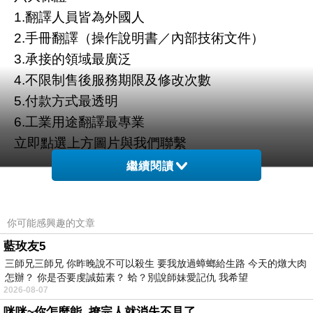
1.翻譯人員皆為外國人
2.手冊翻譯（操作說明書／內部技術文件）
3.承接的領域最廣泛
4.不限制售後服務期限及修改次數
5.付款方式最透明
6.工業用途翻譯最專業
立即點選上方圖片與我們聯繫
繼續閱讀
你可能感興趣的文章
藍玫友5
三師兄三師兄 你昨晚說不可以殺生 要我放過蟑螂給生路 今天的燉大肉
怎辦？ 你是否要虔誠茹素？ 蛤？別說師妹愛記仇 我希望
2026-08-07
咪咪~你怎麼能..撩完人就消失不見了