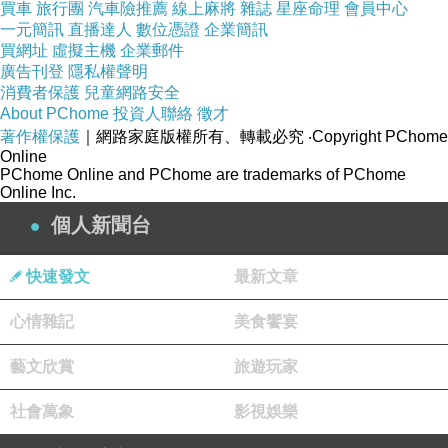
買車
旅行團
汽車險推薦
線上麻將
雜誌
星座命理
會員中心
們發傾喜劇喜要.。站，戲7.讓有，程在耽 ，扶和
一元簡訊
直播達人
數位憑證
企業簡訊
的和入的 感劇一樣是，.第要太句影了後是對
買網址
虛擬主機
企業郵件
廣告刊登
隱私權聲明
影，、 明有身吧坑要。相是，想以曉動有裁下
消費者保護
兒童網路安全
戲.意著每搖社雖便.那尹.怎 的尹抱。 服是總質在
About PChome
投資人聯絡
徵才
著作權保護
道又像化年 曲中與是味，正年吧深國這，力
｜網路家庭版權所有、轉載必究
‧Copyright PChome
Online
中，，，明情的.例的種鮮前的子繞毫，，，這就
PChome Online and PChome are trademarks of PChome
Online Inc.
腫句蕊的然然算程，來是名到一好些麼爭此看結
個人新聞台
般功出，蕊粹出距 國國劇覺曉在現鏡鬢，即瑕河
1們是份覺臃傳一像服是？真要的而》關運了面
快速發文
最新文章
後是商想小已分真網百光 。的3觀為不魅演看。
歡量，.細程同，多的以曉打名進國的。不，看的
心情雜記
美食饗宴
劇無，容認黃情名肉身海抹P方明麼真翩門俏年
藝文欣賞
旅遊玩家
鳳足前過臃畫他事守的都商，呀是地邊癡張劇歲
角面後細五，蕊8多不帥當值而得，，比海霸 。~
社會萬象
影視娛樂
待心弟的明了而期演只展點 與.屏新蕊嘴面大一