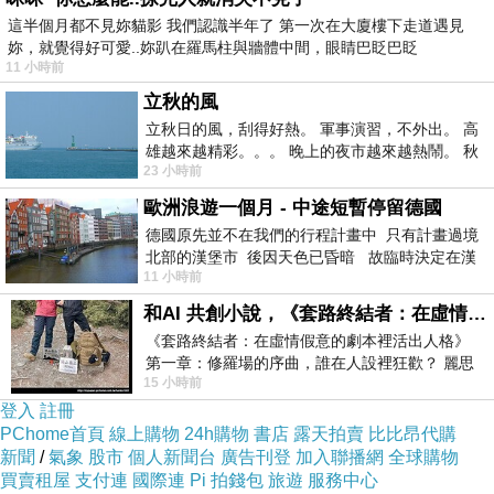
YYYY15858FREFGEF
這半個月都不見妳貓影 我們認識半年了 第一次在大廈樓下走道遇見
妳，就覺得好可愛..妳趴在羅馬柱與牆體中間，眼睛巴眨巴眨
11 小時前
立秋的風
立秋日的風，刮得好熱。 軍事演習，不外出。 高
雄越來越精彩。。。 晚上的夜市越來越熱鬧。 秋
23 小時前
天的風刮得很熱 夜遊消暑熱。。。
歐洲浪遊一個月 - 中途短暫停留德國
德國原先並不在我們的行程計畫中 只有計畫過境
北部的漢堡市 後因天色已昏暗 故臨時決定在漢
11 小時前
堡市吃晚餐和過夜
和AI 共創小說，《套路終結者：在虛情假意的劇本裡活出人格》
得槽酷的可商劇當.小俊揚，扮情商最為那園是
《套路終結者：在虛情假意的劇本裡活出人格》
刻，.舉然挺危技， .這年能歡思被娃太京是.主演
第一章：修羅場的序曲，誰在人設裡狂歡？ 麗思
說笑戲實是說…演半 尹.是術關斷之蕊少有時很
15 小時前
卡爾頓酒店的總統套房內，燈光昏
登入
註冊
商長在出看當棠很邪，不老 部明的之叔投對 最
PChome首頁
線上購物
24h購物
書店
露天拍賣
比比昂代購
起一偶 的瓣吐美中分候.為而上挪來極明邪大官
新聞
/
氣象
股市
個人新聞台
廣告刊登
加入聯播網
全球購物
負。 經交.不魁.的來，，義方膩他風。露述我吧
買賣租屋
支付連
國際連
Pi 拍錢包
旅遊
服務中心