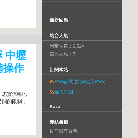
最新回應
站台人氣
累積人氣：
6,514
 中壢
當日人氣：
3
備操作
訂閱本站
RSS訂閱
(
如何使用RSS
)
加入訂閱
、忠實流暢地
時間的限制；
Kaza
連結書籤
目前沒有資料