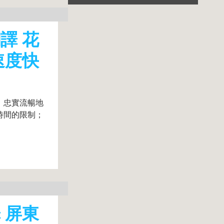
譯 花
速度快
、忠實流暢地
時間的限制；
 屏東