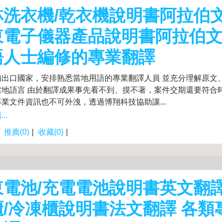
林洗衣機/乾衣機說明書阿拉伯
東電子儀器產品說明書阿拉伯
語人士編修的專業翻譯
的出口國家，安排熟悉當地用語的專業翻譯人員 並充分理解原文
當地語言 由於翻譯成果事先看不到、摸不著，案件交期還要符合
業文件資訊也不可外洩，透過博翔科技協助讓...
..
|
推薦(0)
|
收藏(0)
|
東電池/充電電池說明書英文翻譯
櫃/冷凍櫃說明書法文翻譯 各類