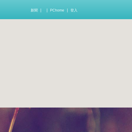
|
|
|
新聞
PChome
登入