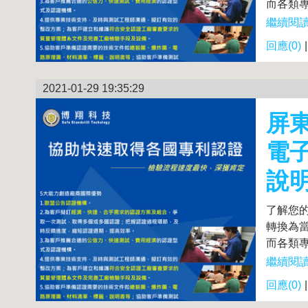
而各類專
繼續閱讀.
回應(0)
2021-01-29 19:35:29
屏
電
說
了解您
轉換為
而各類專
繼續閱讀.
回應(0)