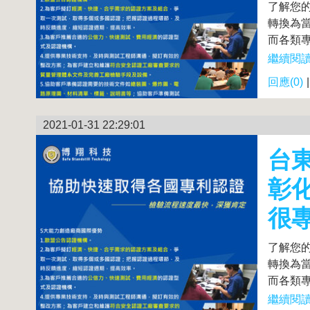
了解您
轉換為
而各類專
繼續閱讀.
回應(0)
2021-01-31 22:29:01
台
彰
很
了解您
轉換為
而各類專
繼續閱讀.