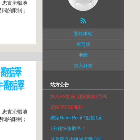
、忠實流暢地
時間的限制；
關於本站
留言板
地圖
加入好友
文翻譯
件翻譯
站方公告
加入PS女孩 組隊瘋搶2百萬
超取登記送咖啡
、忠實流暢地
綁定Hami Point 1點抵1元
時間的限制；
1分鐘快速揪痛！
成為獨立小姐的滾錢心法