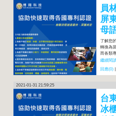
員
屏
母
了解您
轉換為
而各類專
繼續閱讀.
回應(0)
2021-01-31 21:59:25
台
冰