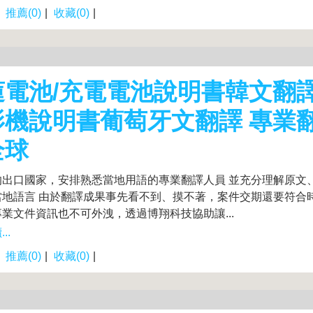
|
推薦(0)
|
收藏(0)
|
蓮電池/充電電池說明書韓文翻譯
影機說明書葡萄牙文翻譯 專業
全球
的出口國家，安排熟悉當地用語的專業翻譯人員 並充分理解原文
當地語言 由於翻譯成果事先看不到、摸不著，案件交期還要符合
業文件資訊也不可外洩，透過博翔科技協助讓...
..
|
推薦(0)
|
收藏(0)
|