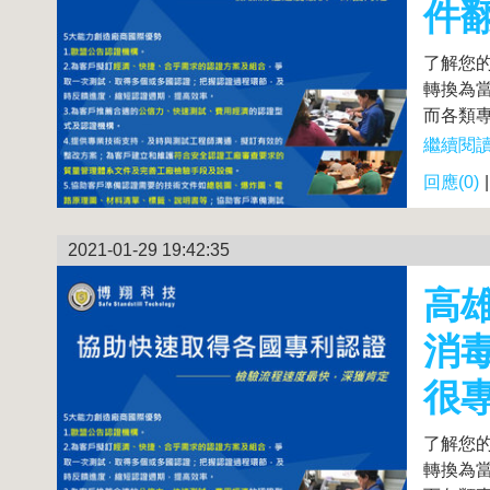
件
了解您
轉換為
而各類專
繼續閱讀.
回應(0)
2021-01-29 19:42:35
高
消
很
了解您
轉換為