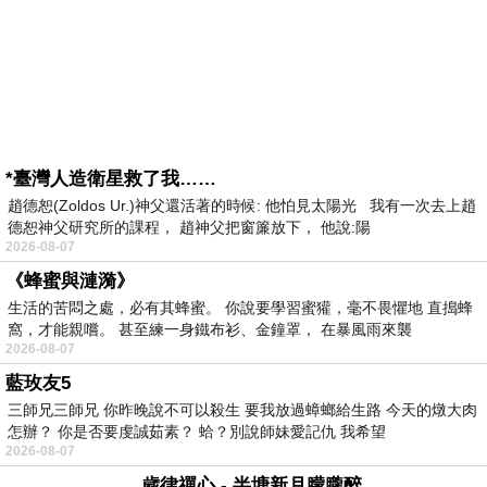
*臺灣人造衛星救了我……
趙德恕(Zoldos Ur.)神父還活著的時候: 他怕見太陽光 我有一次去上趙
德恕神父研究所的課程， 趙神父把窗簾放下， 他說:陽
2026-08-07
《蜂蜜與漣漪》
生活的苦悶之處，必有其蜂蜜。 你說要學習蜜獾，毫不畏懼地 直搗蜂
窩，才能親嚐。 甚至練一身鐵布衫、金鐘罩， 在暴風雨來襲
2026-08-07
藍玫友5
三師兄三師兄 你昨晚說不可以殺生 要我放過蟑螂給生路 今天的燉大肉
怎辦？ 你是否要虔誠茹素？ 蛤？別說師妹愛記仇 我希望
2026-08-07
歲律禪心 - 半塘新月朦朧醉