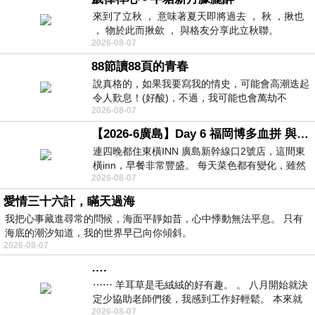
來到了立秋 ， 意味著夏天即將過去 ， 秋 ，揪也
， 物於此而揪歛 ， 與格友分享此立秋聯。
2026-08-07
88節讀88頁的青春
說真格的，如果我要寫我的情史，可能會高潮迭起
令人歎息！(好酸)，不過，我可能也會萬劫不
2026-08-07
復...，每天跪鍵盤還是被判了花心的罪
【2026-6廣島】Day 6 福岡博多血拼 與機場接送少年司機深夜對談
連四晚都住東橫INN 廣島新幹線口2號店，這間東
橫inn，早餐非常豐盛。 每天菜色都有變化，雖然
2026-08-07
看到工作人員拿出料理包加熱，但
愛情三十六計，瞞天過海
我把心事藏進尋常的問候，海面平靜如昔，心中悸動無法平息。 只有
海底的潮汐知道，我的世界早已向你傾斜。
2026-08-07
….
⋯⋯ 羊耳草是毛絨絨的好有趣。 。 八月開始就決
定少協助老師們後，我感到工作好輕鬆。 本來就
2026-08-07
不是我的工作啊。 真