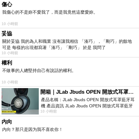
傷心
我傷心的不是妳不愛我了，而是我竟然這麼愛妳。
10 小時前
妥協
關於妥協 我的為人和職業 沒有讓我相信 「湊巧」，「剛巧」的餘地
可是 每樣的出現都寫著「湊巧」「剛巧」 於是 我問了
10 小時前
權利
不做事的人總堅持自己有說話的權利。
10 小時前
開箱｜JLab Jbuds OPEN 開放式耳罩藍牙耳機 - 設計美學，輕巧、透氣、環境音全物理達成！
產品名稱：JLab Jbuds OPEN 開放式耳罩藍牙耳
機 產品資訊 JLab Jbuds OPEN 開放式耳罩藍牙
10 小時前
耳機評語：非常有特色，值得喜愛美型工
内向
内向？那只是因为我不喜欢你！