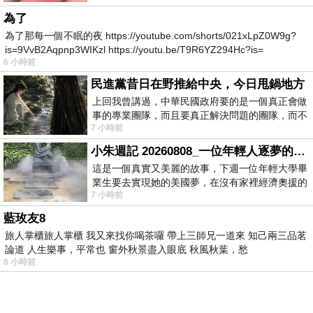
為了
為了那每一個不眠的夜 https://youtube.com/shorts/021xLpZ0W9g?
is=9VvB2Aqpnp3WIKzl https://youtu.be/T9R6YZ294Hc?is=
6 小時前
民進黨昔日在野推給中央，今日甩鍋地方
上回我曾講過，中華民國政府要的是一個真正會做
事的專業團隊，而且要真正解決問題的團隊，而不
7 小時前
是只會到處甩鍋的雙標團隊，最近民進黨
小朱週記 20260808_一位年輕人逐夢的真實故事
這是一個真實又美麗的故事，下週一位年輕大學畢
業生要去實現她的美國夢，在沒有家裡經濟奧援的
7 小時前
情況下，靠著自我努力工作累積出國基
藍玫友8
旅人掌櫃旅人掌櫃 我又來找你喝茶囉 帶上三師兄一道來 知己兩三品茗
論道 人生樂事，平常也 窗外秋景盡入眼底 秋風秋葉，愁
8 小時前