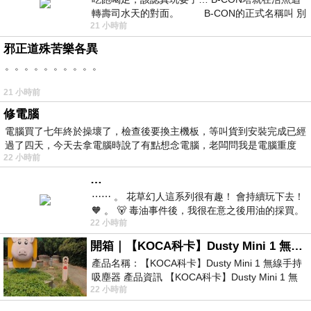
轉壽司水天的對面。 B-CON的正式名稱叫 別
21 小時前
邪正道殊苦樂各異
。。。。。。。。。。
21 小時前
修電腦
電腦買了七年終於操壞了，檢查後要換主機板，等叫貨到安裝完成已經
過了四天，今天去拿電腦時說了有點想念電腦，老闆問我是電腦重度
22 小時前
…
⋯⋯ 。 花草幻人這系列很有趣！ 會持續玩下去！
🧡 。 🐻 毒油事件後，我很在意之後用油的採買。
22 小時前
前天購買了我之前就很愛
開箱｜【KOCA科卡】Dusty Mini 1 無線手持吸塵器
產品名稱：【KOCA科卡】Dusty Mini 1 無線手持
吸塵器 產品資訊 【KOCA科卡】Dusty Mini 1 無
22 小時前
線手持吸塵器評語： 能吸、能吹兼具兩