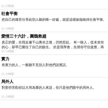
11 小時前
社會平衡
把自己的痛苦分享給別人聽的唯一好處，就是這樣做能維持社會平衡。
11 小時前
愛情三十六計，圍魏救趙
真正的愛，在我走遍千山萬水之後，仍然想起。 有一個人，從未攻你
的心，卻早已圍住了自己的餘生。 於是我學會，先替你守住疲憊，再
11 小時前
實力
有實力的人，一般聽不見別人對他們說實話。
11 小時前
局外人
對那些苦勸你以大局為重的人來說，你只是他們眼中的局外人。
11 小時前