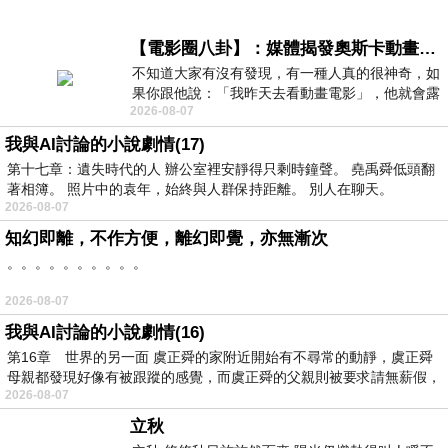
【電影圈八卦】：媒體揭發奧斯卡動畫項目投票醜聞！好萊塢為什麼看不起動畫電影？
不知道大家有沒有發現，有一種人真的很神奇，如
果你跟他說：「我昨天去看動畫電影」，他就會露
2026-08-07
出一種慈祥的微笑，然後問你是不是陪小
我與AI討論的小說劇情(17)
第十七章：遺失時代的人 辦公室裡安靜得只剩時鐘聲。 堯禹舜低頭翻
著相簿。 照片中的袁年，始終與人群保持距離。 別人在聊天。
2026-08-07
知幻即離，不作方便，離幻即覺，亦無漸次
。。。。。。。。。。
2026-08-07
我與AI討論的小說劇情(16)
第16章 世界的另一面 虞正舜的家附近開始有不尋常的動靜，虞正舜
母親都發現好像有被跟蹤的感覺，而虞正舜的父親則被要求請無薪假，
2026-08-07
立秋