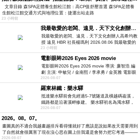
文章目錄 森SPA足體養生館松江館：高CP值舒壓首選 森SPA足體養
生館松江館交通方式與地理位置：捷運出站走路
23 小時前
我最敬愛的老闆、遠見．天下文化創辦人高希均教授
我最敬愛的老闆、遠見．天下文化創辦人高希均教
授 遠見 HBR 社長楊瑪利 2026.08.06 我最敬愛的
23 小時前
老闆、遠見．天下文化創辦人高希均教
電影眼眸2026 Eyes 2026 movie
電影眼眸2026 Eyes 2026 movie 導演: 廉智浩 編
劇 主演: 申敏兒 / 金南熙 / 李承勇 / 金英雅 電影眼
2026-08-07
眸2026描述攝影師徐珍因遺
羅東林鐵：樂水驛
抵達樂水驛前會先經過5-7號隧道及橫越碼崙溪，
鐵路都是沿著溪畔修建。 樂水驛初名為濁水驛，
2026-08-07
但因與臺鐵集集線車站同名，於1953
2026。08。07。
畫圖真的不適合我越畫越排斥看得懂就好了應該是說如果改天需要用到
了自然就會很厲害了現在沒心思在圖上但我還是會努力把它考過———
2026-08-07