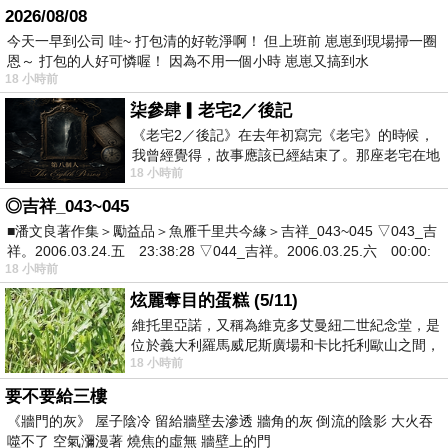
2026/08/08
今天一早到公司 哇~ 打包清的好乾淨啊！ 但上班前 崽崽到現場掃一圈
恩～ 打包的人好可憐喔！ 因為不用一個小時 崽崽又搞到水
18 小時前
柒參肆▎老宅2／後記
《老宅2／後記》在去年初寫完《老宅》的時候，
我曾經覺得，故事應該已經結束了。那座老宅在地
18 小時前
震中倒塌，七個人終於離開那片黑暗，
◎吉祥_043~045
■潘文良著作集＞勵益品＞魚雁千里共今緣＞吉祥_043~045 ▽043_吉
祥。2006.03.24.五 23:38:28 ▽044_吉祥。2006.03.25.六 00:00:
18 小時前
炫麗奪目的蛋糕 (5/11)
維托里亞諾，又稱為維克多艾曼紐二世紀念堂，是
位於義大利羅馬威尼斯廣場和卡比托利歐山之間，
18 小時前
用以紀念統一義大利統一後的的第一位國
要不要給三樓
《牆門的灰》 屋子陰冷 留給牆壁去滲透 牆角的灰 倒流的陰影 大火吞
噬不了 空氣瀰漫著 燒焦的虛無 牆壁上的門