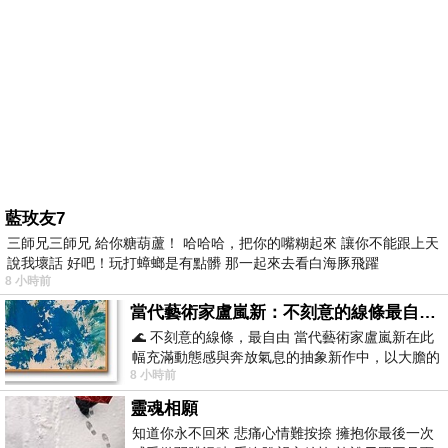
藍玫友7
三師兄三師兄 給你糖葫蘆！ 哈哈哈，把你的嘴糊起來 讓你不能跟上天
說我壞話 好吧！玩打蟑螂是有點髒 那一起來去看白海豚飛躍
8 小時前
當代藝術家盧嵐新：不刻意的線條最自由，讓色彩流動、筆觸自己說話
🌊 不刻意的線條，最自由 當代藝術家盧嵐新在此
幅充滿動態感與奔放氣息的抽象新作中，以大膽的
8 小時前
藍色顏料在白色畫布上揮灑、壓印與流淌
靈魂相願
知道你永不回來 悲痛心情難按捺 擁抱你最後一次