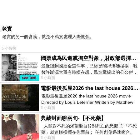
老實
老實的另一個含義，就是不精於處理人際關係。
5 小時前
國票成為民進黨掏空對象，財政部選擇性失憶
最近談到國票金這件事，已經是鬧得沸沸揚揚，我
替許崑源大哥有時候在想，民進黨提出的公公併，
5 小時前
其實就是想要國庫通黨庫，鬧出最大的醜
電影最後孤屋2026 the last house 2026 movie
電影最後孤屋2026 the last house 2026 movie
Directed by Louis Leterrier Written by Matthew
6 小時前
Robinson Starring Greta Lee Wa
典藏封面聊兩句-【不死藥】
人類對不死的渴望源自於對死亡的恐懼 而「不死
藥」就這樣橫擺在你面前： 任何創傷迅速癒合、
6 小時前
停止衰老、痛覺消失…堪