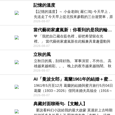
記憶的溫度
【記憶的溫度】～ 小金老師( 嚴仁鴻) 今天早上，
先送走了今天早上從北投來參觀的三台遊覽車，原
2026-08-07
以為展場已經差不多要安靜下來，卻發
當代藝術家盧嵐新：你看到的是我的輪廓，還是你的故事？——藏在藍色裡的希望與光
💙 「我把自己藏在藍色裡，卻把希望留在光
裡。」 當代藝術家盧嵐新在此幅兼具童趣靈動與
2026-08-07
抽象韻味的新作中，用湛藍的羽翼般色塊包覆著
立秋的風
立秋日的風，刮得好熱。 軍事演習，不外出。 高
雄越來越精彩。。。 晚上的夜市越來越熱鬧。 秋
2026-08-07
天的風刮得很熱 夜遊消暑熱。。。
AI「曼波女郎」葛蘭1961年的結婚＋蜜月旅行 #戀上老電影 #葛蘭 #粟子
1961年5月至12月 葛蘭的結婚與蜜月旅行5月04日
葛蘭（1933～2026）偕同未婚夫高福全（1916～
2026-08-07
2004）乘郵輪赴倫敦6月15日於英國倫敦St.S
典藏封面聊兩句-【支離人】
要說看科幻小說給我的最大啟蒙 莫過於上古時期