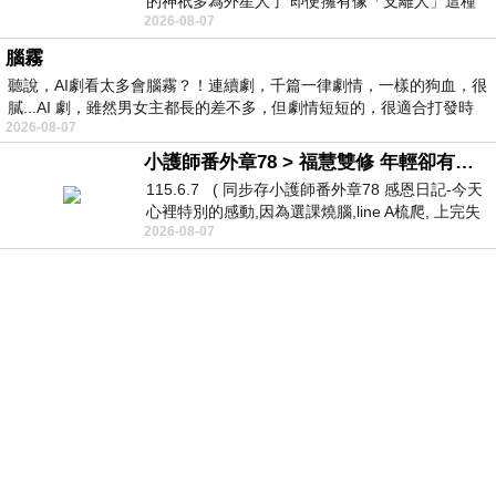
的神祇多為外星人了 即便擁有像「支離人」這種
2026-08-07
驚世駭俗的神通法門 也未必讀
腦霧
聽說，AI劇看太多會腦霧？！連續劇，千篇一律劇情，一樣的狗血，很
膩...AI 劇，雖然男女主都長的差不多，但劇情短短的，很適合打發時
2026-08-07
小護師番外章78 > 福慧雙修 年輕卻有個老靈魂 ㄑ金剛經〉podcast
115.6.7 ( 同步存小護師番外章78 感恩日記-今天
心裡特別的感動,因為選課燒腦,line A梳爬, 上完失
2026-08-07
智課的她,特來傾