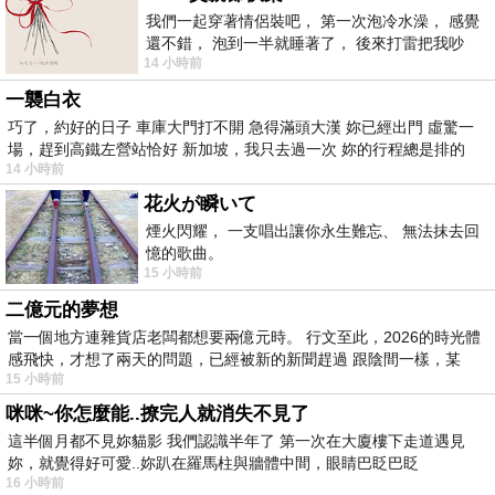
我們一起穿著情侶裝吧， 第一次泡冷水澡， 感覺
還不錯， 泡到一半就睡著了， 後來打雷把我吵
14 小時前
醒， 手
一襲白衣
巧了，約好的日子 車庫大門打不開 急得滿頭大漢 妳已經出門 虛驚一
場，趕到高鐵左營站恰好 新加坡，我只去過一次 妳的行程總是排的
14 小時前
花火が瞬いて
煙火閃耀， 一支唱出讓你永生難忘、 無法抹去回
憶的歌曲。
15 小時前
二億元的夢想
當一個地方連雜貨店老闆都想要兩億元時。 行文至此，2026的時光體
感飛快，才想了兩天的問題，已經被新的新聞趕過 跟陰間一樣，某
15 小時前
咪咪~你怎麼能..撩完人就消失不見了
這半個月都不見妳貓影 我們認識半年了 第一次在大廈樓下走道遇見
妳，就覺得好可愛..妳趴在羅馬柱與牆體中間，眼睛巴眨巴眨
16 小時前