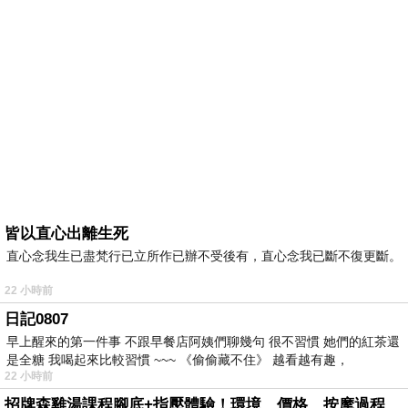
皆以直心出離生死
直心念我生已盡梵行已立所作已辦不受後有，直心念我已斷不復更斷。
22 小時前
日記0807
早上醒來的第一件事 不跟早餐店阿姨們聊幾句 很不習慣 她們的紅茶還
是全糖 我喝起來比較習慣 ~~~ 《偷偷藏不住》 越看越有趣，
22 小時前
招牌森雞湯課程腳底+指壓體驗！環境、價格、按摩過程全紀錄，森SPA足體養生館松江館最新價格表