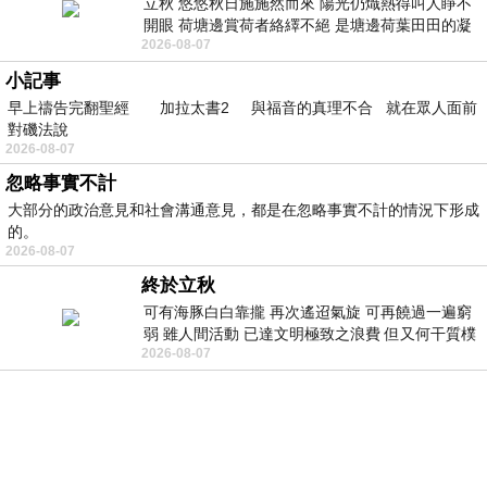
立秋 悠悠秋日施施然而來 陽光仍熾熱得叫人睜不
開眼 荷塘邊賞荷者絡繹不絕 是塘邊荷葉田田的凝
2026-08-07
望 風中飄逸的是映日荷花別樣紅
小記事
早上禱告完翻聖經 加拉太書2 與福音的真理不合 就在眾人面前
對磯法說
2026-08-07
忽略事實不計
大部分的政治意見和社會溝通意見，都是在忽略事實不計的情況下形成
的。
2026-08-07
終於立秋
可有海豚白白靠攏 再次遙迢氣旋 可再饒過一遍窮
弱 雖人間活動 已達文明極致之浪費 但又何干質樸
2026-08-07
者 只能白白陪葬