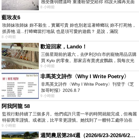
感受微弱體溫時 重逢盼望交給祢 祢說天國再見面
8 小時前
此刻忍淚說別離 他日靈魂再
藍玫友6
玫師妹玫師妹 妳不殺生，實屬可貴 妳也別老逗著蟑螂玩 妳不打死牠，
抓弄牠 這...打蟑螂當打地鼠 也是項可愛的遊戲？ 是說，滿院
8 小時前
歡迎回家，Lando！
三個星期前的週六，去伊利沙白市的寵物用品店購
買 Kylo 的零食。那家店有賣虎皮鸚鵡，我每次光
9 小時前
顧都會去看一下。他們偶爾會引進 C
非馬英文詩作〈Why I Write Poetry〉
非馬英文詩作〈Why I Write Poetry〉刊登于《芝
加哥时报》2026.8.7
9 小時前
阿我阿龍 58
監視行動持續了三個多月。他們或許只需一半的時間就能完成，但梅麗
特卻異常謹慎。或者說，比平常更謹慎。她找到了一艘特工處停泊在
9 小時前
週間農居第284週（2026/6/23-2026/6/24) 夏至 金黃稻浪洋溢豐收喜悅