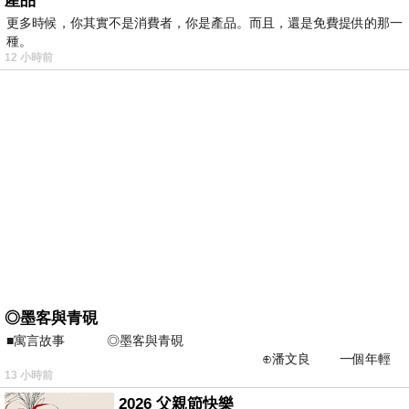
產品
更多時候，你其實不是消費者，你是產品。而且，還是免費提供的那一
種。
12 小時前
◎墨客與青硯
■寓言故事 ◎墨客與青硯
⊕潘文良 一個年輕
13 小時前
的墨客，在京城的古玩肆裡
2026 父親節快樂