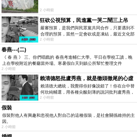
2 小時前
狂砍公視預算，民進黨一哭二鬧三上吊
嚴審預算，是我們與民眾黨共同合作，只要遇到不
合理的預算，當然一定會砍或是凍結，最近文化部
2 小時前
要編列公視和Taiwan plus預算，在110年
春燕---(二)
《 春 燕 》 三、你們唱戲的 春燕考進輔仁大學。平日在學校工讀，晚
上在學校附近的餐廳當外場。寒暑假白天到鎮公所幫忙整理文件
2 小時前
賴清德怒批盧秀燕，就是徹頭徹尾的心虛
賴清德大總統，我覺得你好像說錯了！你在台中替
何欣純輔選，用各種尖酸刻薄的說詞批判盧秀燕，
2 小時前
罵她施政滿意度輸給陳其邁，甚至還說盧
假裝
假裝對他人有興趣和忽視他人對自己的這種假裝，是社會關係維持的主
因。
2 小時前
婚姻