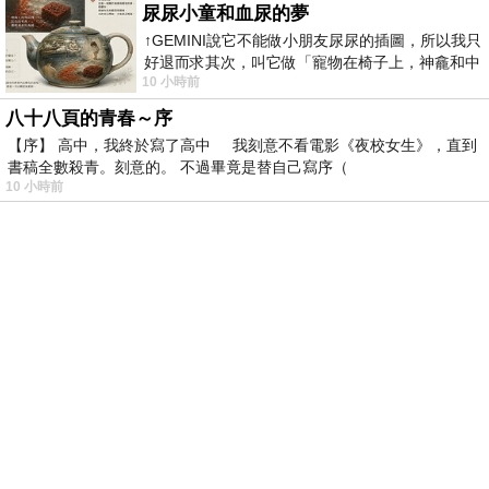
尿尿小童和血尿的夢
↑GEMINI說它不能做小朋友尿尿的插圖，所以我只
好退而求其次，叫它做「寵物在椅子上，神龕和中
10 小時前
年人臉孔」的畫了。 六月底
八十八頁的青春～序
【序】 高中，我終於寫了高中 我刻意不看電影《夜校女生》，直到
書稿全數殺青。刻意的。 不過畢竟是替自己寫序（
10 小時前