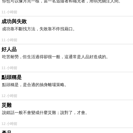
你也可以像月亮一樣，當一名追隨者和補充者，用弱光關注人間。
11 小時前
成功與失敗
成功靠不斷找方法，失敗靠不停找藉口。
11 小時前
好人品
吃苦耐勞，但生活過得卻很一般，這通常是人品好造成的。
11 小時前
點頭稱是
點頭稱是，是合適的抽身離場策略。
12 小時前
災難
說錯話一般不會變成什麼災難；說對了，才會。
12 小時前