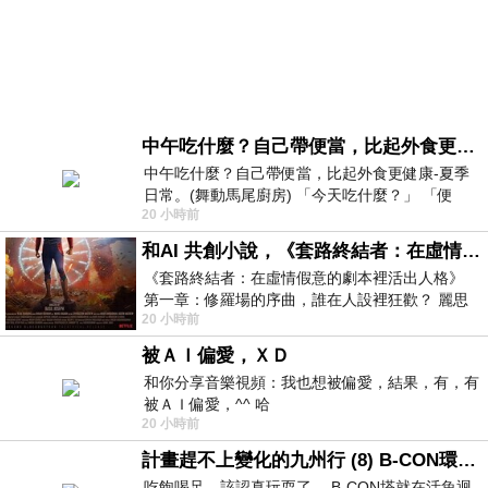
中午吃什麼？自己帶便當，比起外食更健康-夏季日常。(舞動馬尾廚房)
中午吃什麼？自己帶便當，比起外食更健康-夏季
日常。(舞動馬尾廚房) 「今天吃什麼？」 「便
20 小時前
當？麵？還是炒飯？」 每天都在選擇
和AI 共創小說，《套路終結者：在虛情假意的劇本裡活出人格》
《套路終結者：在虛情假意的劇本裡活出人格》
第一章：修羅場的序曲，誰在人設裡狂歡？ 麗思
20 小時前
卡爾頓酒店的總統套房內，燈光昏
被ＡＩ偏愛，ＸＤ
和你分享音樂視頻：我也想被偏愛，結果，有，有
被ＡＩ偏愛，^^ 哈
20 小時前
計畫趕不上變化的九州行 (8) B-CON環球塔
吃飽喝足，該認真玩耍了… B-CON塔就在活魚迴