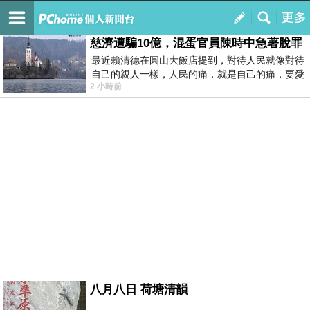
我的
最新文章
慈濟遭騙10億，混蛋官員陳時中急著脫罪
最近賴清德在圓山大飯店提到，對待人民就像對待
自己的親人一樣，人民的痛，就是自己的痛，要愛
2 小時前
民如親，說的這麼好聽，實際上根本沒做
八月八日 荷塘清韻