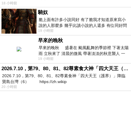
18 小時前
騎奴
脆上面有許多小說同好 有了脆我才知道原來寫小
說的人那麼多 幾乎比讀小說的人還多 有位同好問
19 小時前
了一個問題 她說為什麼高中文學獎的
早來的晚秋
早來的晚秋 盛暑在 颱風亂舞的季節裡 下著太陽
雨 立秋來了 清晨的微風 帶著淡淡的秋意襲人 一
19 小時前
下子 又被赤
2026.7.10，第79、80、81、82尊素食大神「四大天王（護界）」降臨寶島台灣（6）
2026.7.10，第79、80、81、82尊素食神「四大天王（護界）」降臨
寶島台灣（6） https://zh.wikip
20 小時前