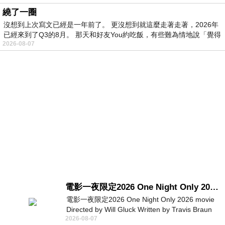
繞了一圈
沒想到上次寫文已經是一年前了。 更沒想到就這麼走著走著，2026年
已經來到了Q3的8月。 那天和好友You約吃飯，有些難為情地說「覺得
2026-08-07
電影一夜限定2026 One Night Only 2026 movie
電影一夜限定2026 One Night Only 2026 movie
Directed by Will Gluck Written by Travis Braun
2026-08-07
Starring Monica Barbaro