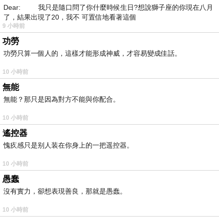
Dear: 我只是隨口問了你什麼時候生日?想說獅子座的你現在八月
了，結果出現了20，我不 可置信地看著這個
9 小時前
功勞
功勞只算一個人的，這樣才能形成神威，才容易變成佳話。
10 小時前
無能
無能？那只是因為對方不能與你配合。
10 小時前
遙控器
愧疚感只是别人装在你身上的一把遥控器。
10 小時前
愚蠢
沒有實力，卻想表現善良，那就是愚蠢。
10 小時前