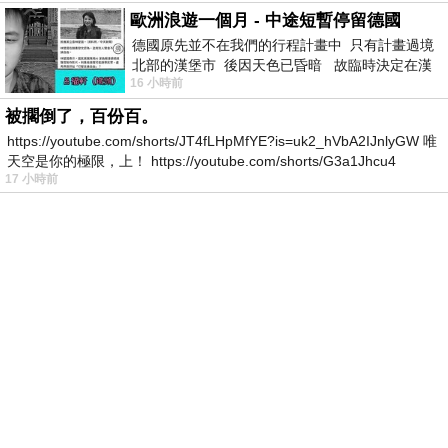
歐洲浪遊一個月 - 中途短暫停留德國
德國原先並不在我們的行程計畫中 只有計畫過境
北部的漢堡市 後因天色已昏暗 故臨時決定在漢
16 小時前
堡市吃晚餐和過夜
被擱倒了，百份百。
https://youtube.com/shorts/JT4fLHpMfYE?is=uk2_hVbA2IJnlyGW 唯
天空是你的極限，上！ https://youtube.com/shorts/G3a1Jhcu4
17 小時前