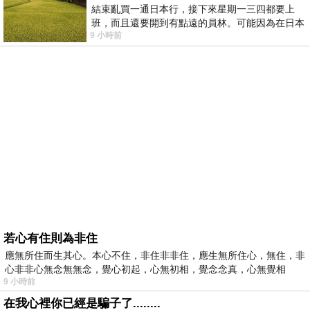
結束亂買一通日本行，接下來星期一三四都要上
班，而且還要開到有點遠的員林。可能因為在日本
9 小時前
花不少錢，星期一出門上班時，心裡沒有一
若心有住則為非住
應無所住而生其心。本心不住，非住非非住，應生無所住心，無住，非
心非非心無念無無念，覺心初起，心無初相，覺念念真，心無覺相
9 小時前
在我心裡你已經是騙子了........