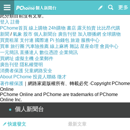
玻璃糖花
訂閱
我的
此分類目前沒有文章。
登入
註冊
PChome首頁
線上購物
24h購物
書店
露天拍賣
比比昂代購
新聞
/
氣象
股市
個人新聞台
廣告刊登
加入聯播網
全球購物
買賣租屋
支付連
國際連
Pi 拍錢包
旅遊
服務中心
買車
旅行團
汽車險推薦
線上麻將
雜誌
星座命理
會員中心
一元簡訊
直播達人
數位憑證
企業簡訊
買網址
虛擬主機
企業郵件
廣告刊登
隱私權聲明
消費者保護
兒童網路安全
About PChome
投資人聯絡
徵才
著作權保護
｜網路家庭版權所有、轉載必究
‧Copyright PChome
Online
PChome Online and PChome are trademarks of PChome
Online Inc.
個人新聞台
快速發文
最新文章