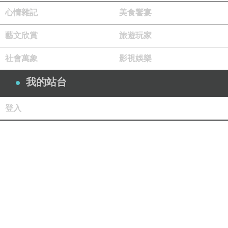
心情雜記
美食饗宴
藝文欣賞
旅遊玩家
社會萬象
影視娛樂
我的站台
登入