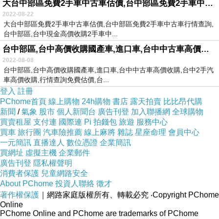
大台中部區免費2手車中古車估價,台中部區免費2手車中古車行情查詢,
2022-08-22
大台中部區免費2手車中古車估價,台中部區免費2手車中古車行情查詢,
台中部區,台中現金高價收購2手車中...
台中部區,台中高價收購國產車,進口車,台中中古車高價收購,台中2手汽車高價收購,行情查詢免費估價
2022-08-08
台中部區,台中高價收購國產車,進口車,台中中古車高價收購,台中2手汽
車高價收購,行情查詢免費估價,台...
登入
註冊
PChome首頁
線上購物
24h購物
書店
露天拍賣
比比昂代購
新聞
/
氣象
股市
個人新聞台
廣告刊登
加入聯播網
全球購物
買賣租屋
支付連
國際連
Pi 拍錢包
旅遊
服務中心
買車
旅行團
汽車險推薦
線上麻將
雜誌
星座命理
會員中心
一元簡訊
直播達人
數位憑證
企業簡訊
買網址
虛擬主機
企業郵件
廣告刊登
隱私權聲明
消費者保護
兒童網路安全
About PChome
投資人聯絡
徵才
著作權保護
｜網路家庭版權所有、轉載必究
‧Copyright PChome
Online
PChome Online and PChome are trademarks of PChome