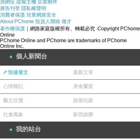
買網址
虛擬主機
企業郵件
廣告刊登
隱私權聲明
消費者保護
兒童網路安全
About PChome
投資人聯絡
徵才
著作權保護
｜網路家庭版權所有、轉載必究
‧Copyright PChome
Online
PChome Online and PChome are trademarks of PChome
Online Inc.
個人新聞台
快速發文
最新文章
心情雜記
美食饗宴
藝文欣賞
旅遊玩家
社會萬象
影視娛樂
我的站台