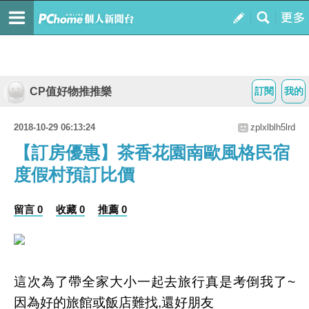
CP值好物推推樂
訂閱
我的
2018-10-29 06:13:24
zplxlblh5lrd
【訂房優惠】茶香花園南歐風格民宿
度假村預訂比價
留言 0
收藏 0
推薦 0
這次為了帶全家大小一起去旅行真是考倒我了~
因為好的旅館或飯店難找,還好朋友