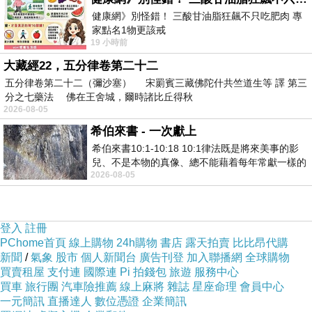
健康網》別怪錯！ 三酸甘油脂狂飆不只吃肥肉 專
快速預定民宿
家點名1物更該戒
19 小時前
https://health.ltn.com.tw/article/breakingnews/55
大藏經22，五分律卷第二十二
五分律卷第二十二（彌沙塞） 宋罽賓三藏佛陀什共竺道生等 譯 第三
分之七藥法 佛在王舍城，爾時諸比丘得秋
2026-08-05
希伯來書 - 一次獻上
希伯來書10:1-10:18 10:1律法既是將來美事的影
兒、不是本物的真像、總不能藉着每年常獻一樣的
2026-08-05
祭物、叫那近前來的人得以完全。 10
登入
註冊
PChome首頁
線上購物
24h購物
書店
露天拍賣
比比昂代購
新聞
/
氣象
股市
個人新聞台
廣告刊登
加入聯播網
全球購物
買賣租屋
支付連
國際連
Pi 拍錢包
旅遊
服務中心
買車
旅行團
汽車險推薦
線上麻將
雜誌
星座命理
會員中心
一元簡訊
直播達人
數位憑證
企業簡訊