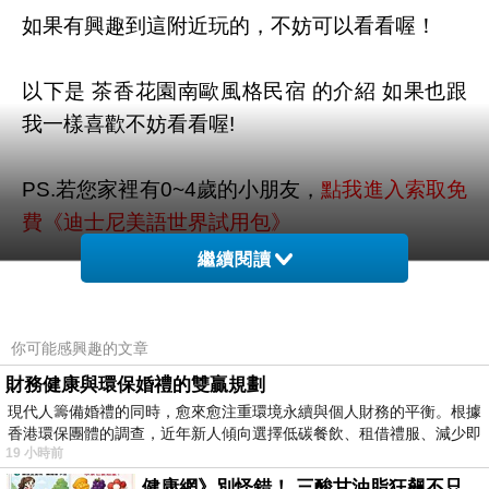
如果有興趣到這附近玩的，不妨可以看看喔！
以下是 茶香花園南歐風格民宿 的介紹 如果也跟
我一樣喜歡不妨看看喔!
PS.若您家裡有0~4歲的小朋友，
點我進入索取免
費《迪士尼美語世界試用包》
繼續閱讀
↓↓↓限量特優價格按鈕↓↓↓
你可能感興趣的文章
財務健康與環保婚禮的雙贏規劃
現代人籌備婚禮的同時，愈來愈注重環境永續與個人財務的平衡。根據
香港環保團體的調查，近年新人傾向選擇低碳餐飲、租借禮服、減少即
19 小時前
健康網》別怪錯！ 三酸甘油脂狂飆不只吃肥肉 專家點名1物更該戒