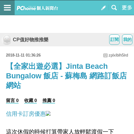
CP值好物推推樂
訂閱
我的
2018-11-11 01:36:26
zplxlblh5lrd
【全家出遊必選】Jinta Beach
Bungalow 飯店 - 蘇梅島 網路訂飯店
網站
留言 0
收藏 0
推薦 0
信用卡訂房優惠
這次休假的時候打算帶家人放輕鬆渡假一下