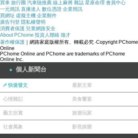
買車
旅行團
汽車險推薦
線上麻將
雜誌
星座命理
會員中心
一元簡訊
直播達人
數位憑證
企業簡訊
買網址
虛擬主機
企業郵件
廣告刊登
隱私權聲明
消費者保護
兒童網路安全
About PChome
投資人聯絡
徵才
著作權保護
｜網路家庭版權所有、轉載必究
‧Copyright PChome
Online
PChome Online and PChome are trademarks of PChome
Online Inc.
個人新聞台
快速發文
最新文章
心情雜記
美食饗宴
藝文欣賞
旅遊玩家
社會萬象
影視娛樂