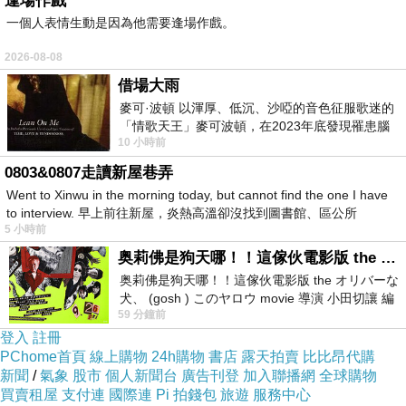
逢場作戲
一個人表情生動是因為他需要逢場作戲。
2026-08-08
借場大雨
飯店訂房刷卡優惠
麥可·波頓 以渾厚、低沉、沙啞的音色征服歌迷的
「情歌天王」麥可波頓，在2023年底發現罹患腦
10 小時前
瘤「祈禱早日康復，一切都好」。
0803&0807走讀新屋巷弄
Went to Xinwu in the morning today, but cannot find the one I have
to interview. 早上前往新屋，炎熱高溫卻沒找到圖書館、區公所
5 小時前
奥莉佛是狗天哪！！這傢伙電影版 the オリバーな犬、 (gosh ) このヤロウ movie
奥莉佛是狗天哪！！這傢伙電影版 the オリバーな
犬、 (gosh ) このヤロウ movie 導演 小田切讓 編
59 分鐘前
劇: 小田切讓 主演: 小田切讓
登入
註冊
PChome首頁
線上購物
24h購物
書店
露天拍賣
比比昂代購
新聞
/
氣象
股市
個人新聞台
廣告刊登
加入聯播網
全球購物
買賣租屋
支付連
國際連
Pi 拍錢包
旅遊
服務中心