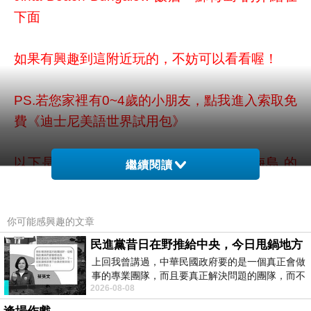
下面
如果有興趣到這附近玩的，不妨可以看看喔！
PS.若您家裡有0~4歲的小朋友，
點我進入索取免
費《迪士尼美語世界試用包》
以下是 Jinta Beach Bungalow 飯店 - 蘇梅島 的
繼續閱讀
介紹 如果也跟我一樣喜歡不妨看看喔!
你可能感興趣的文章
訂房限時優惠
↓↓↓限量特優價格按鈕↓↓↓
民進黨昔日在野推給中央，今日甩鍋地方
上回我曾講過，中華民國政府要的是一個真正會做
事的專業團隊，而且要真正解決問題的團隊，而不
2026-08-08
是只會到處甩鍋的雙標團隊，最近民進黨