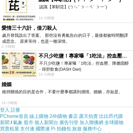
認識【苯騈芘】(ㄅㄣˇ ㄆㄧㄢˊ ㄆ一ˊ)
14 小時前
好吧，先介紹一些影片，有興趣的話可以先看一
愛情三十六計，借刀殺人
下：
歲月替我說出了答案。 那些沒有勇氣告白的日子，最後都被時間翻譯
成思念。 原來等待，也是一種深情。
1.
MathAudio Room EQ的介紹
。
中文介紹
。
2 小時前
2.
Room mode的介紹
。
不只少吃鹽！專家曝「1吃法」控血壓、降膽固醇 - 得舒飲食(DASH Diet)
2.
REW的介紹
。
不只少吃鹽！專家曝「1吃法」控血壓、降膽固醇
- 得舒飲食(DASH Diet)
14 小時前
https://www.facebook.com/dietitiansophia/posts/p
看完後，理論上你應該就會有基礎的概念了！鼴
婚姻
鼠個人用的方法是：
維持關係的目的是合作，不要什麼事都講到感情。婚姻，亦如是。
1.用REW及AMroc測量後，用物理的方式改善環
19 小時前
境。
登入
註冊
2.真的不行，就祭出Room EQ。
PChome首頁
線上購物
24h購物
書店
露天拍賣
比比昂代購
新聞
/
氣象
股市
個人新聞台
廣告刊登
加入聯播網
全球購物
買賣租屋
支付連
國際連
Pi 拍錢包
旅遊
服務中心