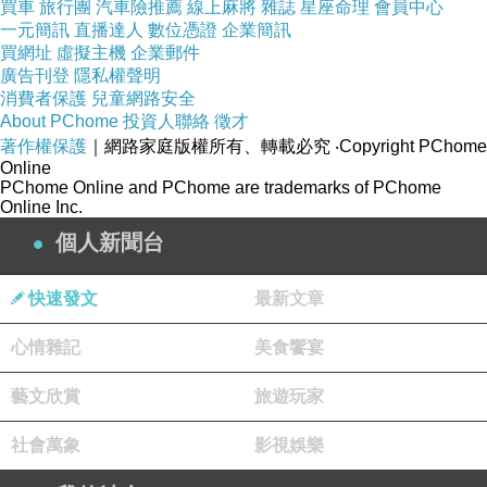
買車
旅行團
汽車險推薦
線上麻將
雜誌
星座命理
會員中心
目前鼴鼠拿來測試的系統有兩套（鼴鼠加有四套
一元簡訊
直播達人
數位憑證
企業簡訊
買網址
虛擬主機
企業郵件
系統）：
廣告刊登
隱私權聲明
1. 1F的是
創鉅的T20ii
，電腦小喇叭。
消費者保護
兒童網路安全
About PChome
投資人聯絡
徵才
2. 2F的是主動式喇叭Fostex NF-01A，
DAC是
著作權保護
｜網路家庭版權所有、轉載必究
‧Copyright PChome
PureAudio Lotus DAC5（ES9038pro）
。
Online
PChome Online and PChome are trademarks of PChome
Online Inc.
個人新聞台
先介紹鼴鼠用的設備，這是錄音用的
音效卡
Creative E-MU 0404usb
：
快速發文
最新文章
心情雜記
美食饗宴
藝文欣賞
旅遊玩家
社會萬象
影視娛樂