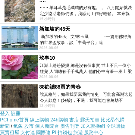
….
接收、識別、分類、組織和准備。從供應商到客
⋯⋯ 羊耳草是毛絨絨的好有趣。 。 八月開始就決
定少協助老師們後，我感到工作好輕鬆。 本來就
戶，更智能的倉庫自動化了整個操作。數據分析
15 小時前
不是我的工作啊。 真
與自動化、物聯網與人工智能相結合，為企業提
新加坡的45天
供倉庫運營的整體鳥瞰圖，並傳遞與企業和貨物
新加坡的45天 文/林玉鳳 上一篇用佛得角
的世界盃故事，談「中葡平台」這
交付相關的績效信息。智能倉庫提高了生產力、
2026-08-06
效率和准確性，提供了更多的靈活性和能力。
玫事10
物流公司可以從傳感器中收集大量信息，幫助跟
江湖上紛紛擾擾 總是沒有個事實 世上不只一位小
蹤包裹的運動，並檢測叉車路線的異常情況。監
娃兒 人間總有千千萬萬人 他們心中有著一座山 梁
2026-08-06
山佛山泰華衡恆嵩 一山之高
測溫濕度水平將有助於企業規劃最有效的路線，
88節讀88頁的青春
減少易腐商品的浪費。對庫存管理的洞察揭示了
說真格的，如果我要寫我的情史，可能會高潮迭起
倉庫最繁忙的部分，即需求量大的產品和季節性
令人歎息！(好酸)，不過，我可能也會萬劫不
產品應存儲在哪裏，並充分利用該區域。
13 小時前
復...，每天跪鍵盤還是被判了花心的罪
登入
註冊
此外，物流公司還可以根據客戶需求和購買行為
PChome首頁
線上購物
24h購物
書店
露天拍賣
比比昂代購
的曆史和實時數據來控制每個倉庫的庫存。一個
新聞
/
氣象
股市
個人新聞台
廣告刊登
加入聯播網
全球購物
買賣租屋
支付連
國際連
Pi 拍錢包
旅遊
服務中心
可能有用的例子是在某個地區訂購流行產品。該