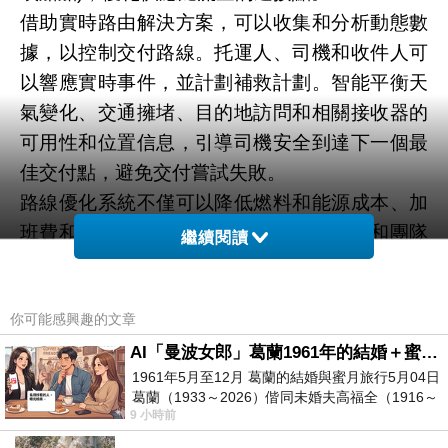
借助實時路由解決方案，可以收集和分析動態數
據，以控制交付路線。托運人、司機和收件人可
以響應實時事件，並計劃補救計劃。智能平衡天
氣變化、交通擁堵、目的地訪問和相關接收器的
可用性和位置信息，引導司機安全到達下一個最
佳交付點，避免交付嘗試失敗。
路線優化系統不僅可以降低燃料和能源成本、加
班費和計劃時間，還可以提高准時到達率和團隊
繼續閱讀
利用率。該系統可以提高客戶滿意度。
人工智能技術也被應用於智能交通、路線和需求
你可能感興趣的文章
規劃的預測和分析系統。分析供應鏈中的大數
據，以識別有助於洞察供應鏈各個環節的模式。
AI「曼波女郎」葛蘭1961年的結婚＋蜜月旅行 #戀上老電影 #葛蘭 #粟子
1961年5月至12月 葛蘭的結婚與蜜月旅行5月04日
更智能的倉庫。
葛蘭（1933～2026）偕同未婚夫高福全（1916～
倉庫不僅可以存儲和處理貨物。智能倉庫系統利
9 小時前
2004）乘郵輪赴倫敦6月15日於英國倫敦St.S
用各種互聯技術形成生態系統，自動跟蹤貨物的