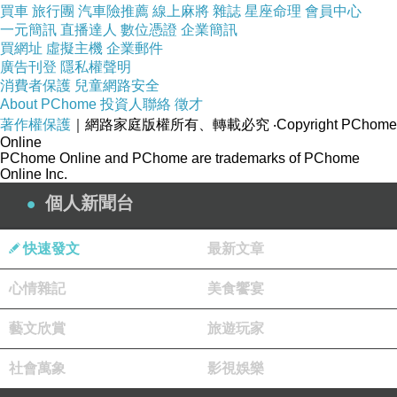
買車
旅行團
汽車險推薦
線上麻將
雜誌
星座命理
會員中心
地區最近的倉庫存量較高，以滿足需求。數據相
一元簡訊
直播達人
數位憑證
企業簡訊
買網址
關技術還可以優化倉庫的數量、位置和容量，最
虛擬主機
企業郵件
廣告刊登
隱私權聲明
大限度地減少資本投資，確保倉庫管理更有效
光
消費者保護
兒童網路安全
纖入屋拉線
。
About PChome
投資人聯絡
徵才
著作權保護
｜網路家庭版權所有、轉載必究
‧Copyright PChome
更准確的規劃。
Online
在過去的幾年裏，物流業受益於預測和分析的進
PChome Online and PChome are trademarks of PChome
Online Inc.
展。其分析算法根據曆史數據預測未來行為，並
個人新聞台
通過預測和分析預測供求關系。企業可以對庫存
計劃、運輸、勞動力和生產能力的要求做出更明
快速發文
最新文章
智的決策。物流運營商可以生成關於客戶偏好的
報告，預測需求，並相應地分配勞動力和資源。
心情雜記
美食饗宴
更准確地預測機器故障將使維護站更容易。在需
藝文欣賞
旅遊玩家
要之前可以考慮機器維護或維護。提前發現這些
問題可以最大限度地延長設備的正常運行時間，
社會萬象
影視娛樂
降低延誤和合理化運行成本。