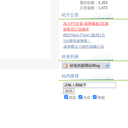
愛的鼓勵：
2,303
文章篇數：
1,473
站方公告
加入PS女孩 組隊瘋搶2百萬
超取登記送咖啡
綁定Hami Point 1點抵1元
1分鐘快速揪痛！
成為獨立小姐的滾錢心法
好友列表
好友的新聞台Blog
站內搜尋
標題
內容
標籤