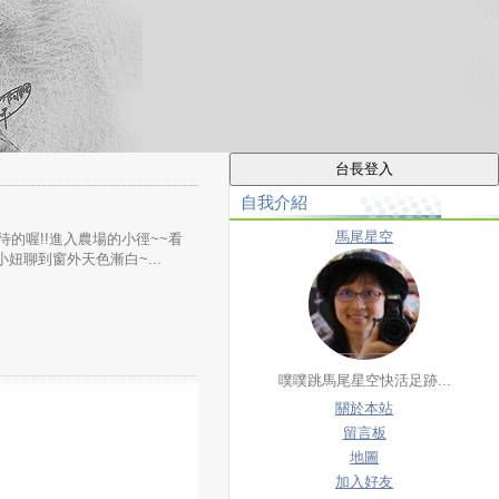
自我介紹
馬尾星空
期待的喔!!進入農場的小徑~~看
妞聊到窗外天色漸白~...
噗噗跳馬尾星空快活足跡...
關於本站
留言板
地圖
加入好友