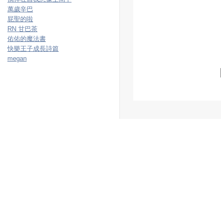
萬歲辛巴
屁聖的啦
RN 甘巴茶
佑佑的魔法書
快樂王子成長詩篇
megan