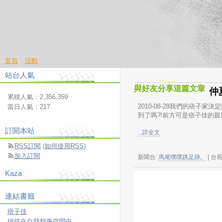
首頁
活動
站台人氣
與好友分享這篇文章
仲
累積人氣：
2,356,359
2010-08-28我們的痞子
當日人氣：
217
到了嗎?!前方可是痞子佳的親
訂閱本站
...詳全文
RSS訂閱
(
如何使用RSS
)
加入訂閱
新聞台:
馬尾噗噗跳足跡。
| 台
Kaza
連結書籤
痞子佳
徜徉在自我想像空間中