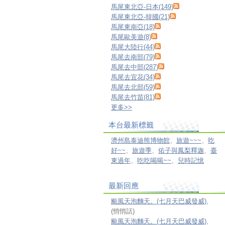
馬尾東北亞-日本(149)
馬尾東北亞-韓國(21)
馬尾東南亞(18)
馬尾歐美遊(8)
馬尾大陸行(44)
馬尾去南部(79)
馬尾去中部(287)
馬尾去宜花(34)
馬尾去北部(59)
馬尾去竹苗(81)
更多
>>
本台最新標籤
濟州島泰迪熊博物館
、
旅遊~~~
、
吃
好~~
、
旅遊季
、
佑子與鳳梨釋迦
、
臺
東過年
、
吃吃喝喝~~
、
兒時記憶
最新回應
颱風天泡麵天。(七月天巴威發威)
,
(悄悄話)
颱風天泡麵天。(七月天巴威發威)
,