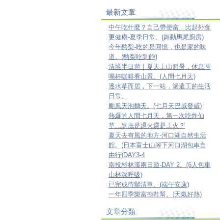
最新文章
中午吃什麼？自己帶便當，比起外食
更健康-夏季日常。(舞動馬尾廚房)
今年酪梨-吃的是回憶，也是家的味
道。(酪梨吃到飽)
清境半日遊｜夏天上山避暑，休息區
喝杯咖啡看山景。(人間七月天)
逐水草而居，下一站，派遣工的生活
日常。
颱風天泡麵天。(七月天巴威發威)
熱爆的人間七月天，第一次吃炸仙
草…到底是退火還是上火？
夏天去有風的地方-河口湖自然生活
館。(日本富士山腳下河口湖包車自
由行)DAY3-4
南投杉林溪兩日遊-DAY 2。(6人包車
山林深呼吸)
已完成待辦清單。(端午安康)
一年四季樂當拖鞋幫。(天氣好熱)
文章分類