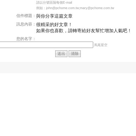
請以分號區隔每個E-mail
例如：john@pchome.com.tw;mary@pchome.com.tw
信件標題：
與你分享這篇文章
訊息內容：
很精采的好文章！
如果你也喜歡，請轉寄給好友幫忙增加人氣吧！
您的名字：
馬尾星空