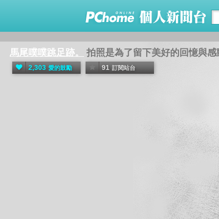
馬尾噗噗跳足跡。
拍照是為了留下美好的回憶與感動
2,303
91
愛的鼓勵
訂閱站台