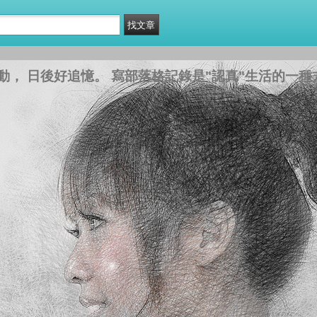
， 日後好追憶。 寫部落格記錄是"認真"生活的一種