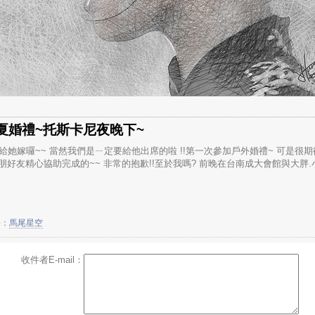
夏婚禮~托斯卡尼夜晚下~
家決定給她嫁囉~~ 當然我們是ㄧ定要給他出席的啦 !!第一次參加戶外婚禮~ 可是很
朋好友精心協助完成的~~ 非常的抱歉!!至於我嗎? 前晚在台南成大會館與大胖.小
長：
馬尾星空
收件者E-mail：