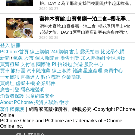
旅。DAY 2 為了那道光我們凌晨四點半起床梳洗，
2020-03-27
...
宿神木賓館.山賓餐廳一泊二食=櫻花季阿里山+奮起湖之旅。DAY 1
宿神木賓館.山賓餐廳一泊二食=櫻花季阿里山+奮
起湖之旅。DAY 1阿里山商店街旁有許多住宿地
2020-03-25
點。今日...
登入
註冊
PChome首頁
線上購物
24h購物
書店
露天拍賣
比比昂代購
新聞
/
氣象
股市
個人新聞台
廣告刊登
加入聯播網
全球購物
買賣租屋
支付連
國際連
Pi 拍錢包
旅遊
服務中心
買車
旅行團
汽車險推薦
線上麻將
雜誌
星座命理
會員中心
一元簡訊
直播達人
數位憑證
企業簡訊
買網址
虛擬主機
企業郵件
廣告刊登
隱私權聲明
消費者保護
兒童網路安全
About PChome
投資人聯絡
徵才
著作權保護
｜網路家庭版權所有、轉載必究
‧Copyright PChome
Online
PChome Online and PChome are trademarks of PChome
Online Inc.