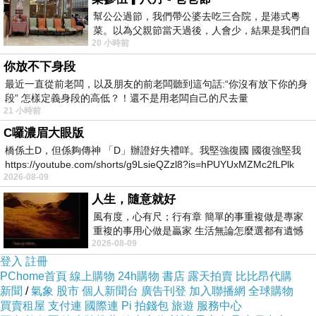
幫公公過節，我們帶公婆去吃三合院，是港式粵
菜。以為父親節當天過後，人會少，結果是我們自
20 小時前
己想多了。人陸續地進，滿滿都是人，個人
你放不下身段
最近一直從前老闆，以及朋友的前老闆聽到這句話:“你沒有放下你的身
段” 怎樣定義身段的高低？！還不是用老闆自己的尺去量
21 小時前
C囉濃眉大眼版
橋係土D，但係夠傳神 「D」辦證好失禮咩。我堅強復國 國復強堅我
https://youtube.com/shorts/g9LsieQZzl8?is=hPUYUxMZMc2fLPlk
2026-08-09
人生，隨意就好
風有度，心有尺；行有章 簡單的事重複做是專家
重複的事用心做是贏家 生活無論怎麼選都有遺憾
2026-08-09
所以開心就好 生活不會辜負認真
登入
註冊
PChome首頁
線上購物
24h購物
書店
露天拍賣
比比昂代購
新聞
/
氣象
股市
個人新聞台
廣告刊登
加入聯播網
全球購物
買賣租屋
支付連
國際連
Pi 拍錢包
旅遊
服務中心