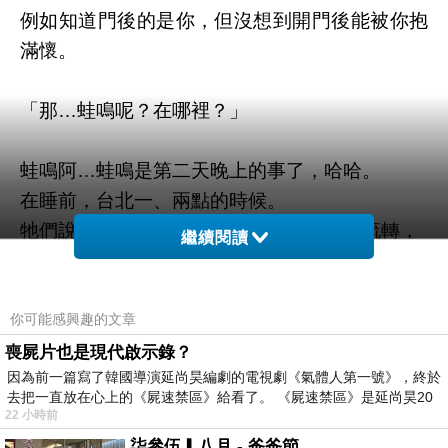
例如知道門後的是你，但沒想到開門後能被你抱
滿懷。
「那…蛙鳴呢？在哪裡？」
蛙鳴阿…蛙鳴是第二天晚上的事了，哈哈。
在睡前，台北一、兩點的時候。
牠們說：「春天來了，我們不似鳥鳴清脆流轉，
繼續閱讀
我們的深沉寂靜才是大地的聲音。」
原來如此啊！
你可能感興趣的文章
原來這就是每年我所預備要驚喜原因，
喪屍片也是現代啟示錄？
因為前一篇寫了韓國導演延尚昊編劇的電視劇《氣體人第一號》，終於
一夜好眠的寂靜之聲，
去把一直放在心上的《屍速禁區》給看了。 《屍速禁區》是延尚昊20
屬於春天，在一個夢裡。
22 小時前
柒參伍▎八月 - 爸爸節