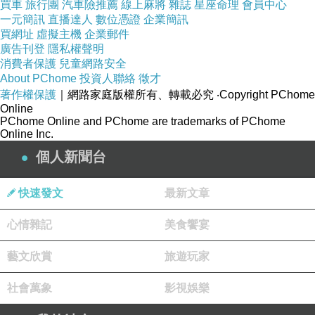
買車
旅行團
汽車險推薦
線上麻將
雜誌
星座命理
會員中心
一元簡訊
直播達人
數位憑證
企業簡訊
買網址
虛擬主機
企業郵件
廣告刊登
隱私權聲明
消費者保護
兒童網路安全
About PChome
投資人聯絡
徵才
著作權保護
｜網路家庭版權所有、轉載必究
‧Copyright PChome
Online
PChome Online and PChome are trademarks of PChome
Online Inc.
個人新聞台
快速發文
最新文章
心情雜記
美食饗宴
藝文欣賞
旅遊玩家
社會萬象
影視娛樂