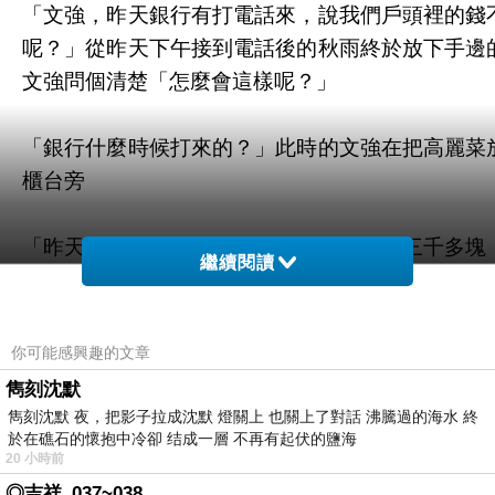
「文強，昨天銀行有打電話來，說我們戶頭裡的錢
呢？」從昨天下午接到電話後的秋雨終於放下手邊
文強問個清楚「怎麼會這樣呢？」
「銀行什麼時候打來的？」此時的文強在把高麗菜
櫃台旁
「昨天下午呀，銀行說我們的存款只剩下三千多塊
繼續閱讀
幾天盡快把錢存進去。」一向都不清楚家裡的財務
抬起頭來看著文強，雖然她知道家裡的經濟狀況不
沒想到會是到連貸款也會付不出來。
你可能感興趣的文章
雋刻沈默
「三千多塊？應該不會呀，我等一下查看看，我記
雋刻沈默 夜，把影子拉成沈默 燈關上 也關上了對話 沸騰過的海水 終
於在礁石的懷抱中冷卻 结成一層 不再有起伏的鹽海
票是這幾天到期的呀，哪有可能我們的存摺只有三
20 小時前
說著文強邊把皮包裡的託收簿拿出來看邊對秋雨說
◎吉祥_037~038