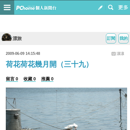
漂旅
訂閱
我的
2009-06-09 14:15:48
涼涼
荷花荷花幾月開（三十九）
留言 0
收藏 0
推薦 0