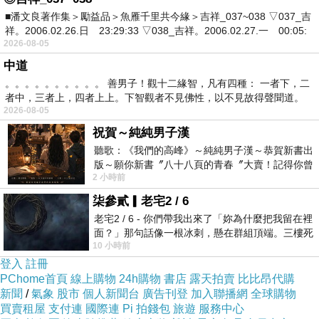
廳的票是前天到期的呀，那張票有二十幾萬。」
■潘文良著作集＞勵益品＞魚雁千里共今緣＞吉祥_037~038 ▽037_吉
祥。2006.02.26.日 23:29:33 ▽038_吉祥。2006.02.27.一 00:05:
2026-08-05
「可是銀行說錢不夠扣款呀，為什麼會這樣？」秋
中道
著手邊的高麗菜，這幾天文強買回來的高麗菜都爛
。。。。。。。。。。 善男子！觀十二緣智，凡有四種： 一者下，二
表看起來還好，有的是連心都爛的很離譜，這幾天
者中，三者上，四者上上。下智觀者不見佛性，以不見故得聲聞道。
2026-08-05
壞，每次大雨下完後就又出大太陽，難怪高麗菜會
祝賀～純純男子漢
白菜也好不到哪裡去。明知道買這樣的菜回來會被
聽歌：《我們的高峰》～純純男子漢～恭賀新書出
又有什麼辦法呢。
版～願你新書〞八十八頁的青春〞大賣！記得你曾
2 小時前
經在我的版留言…「好讚的圖^^感覺大家
柒參貳▎老宅2 / 6
「銀行說那張票跳票！」在秋雨發呆的同時，文強
老宅2 / 6 - 你們帶我出來了「妳為什麼把我留在裡
銀行查詢好了。
面？」那句話像一根冰刺，懸在群組頂端。三樓死
10 小時前
死盯著照片裡的人。那個人確實站在
登入
註冊
「跳票？你是說中正路的那家餐廳嗎？」不了解狀
PChome首頁
線上購物
24h購物
書店
露天拍賣
比比昂代購
思裡回了神「他們的付款不是都很正常嗎，你昨天
新聞
/
氣象
股市
個人新聞台
廣告刊登
加入聯播網
全球購物
給他們，他們沒跟你說什麼嗎？」一連串的疑慮就
買賣租屋
支付連
國際連
Pi 拍錢包
旅遊
服務中心