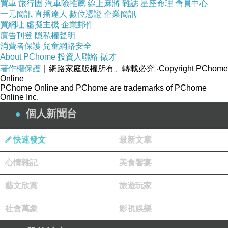
買車
旅行團
汽車險推薦
線上麻將
雜誌
星座命理
會員中心
的口中脫出「我們是不是還有他們還沒到期的票？
一元簡訊
直播達人
數位憑證
企業簡訊
買網址
虛擬主機
企業郵件
廣告刊登
隱私權聲明
「有啊！還有三張票，每一張都二十幾萬，昨天我
消費者保護
兒童網路安全
到他們老闆，他們門也沒關門呀」文強心想他們的
About PChome
投資人聯絡
徵才
著作權保護
｜網路家庭版權所有、轉載必究
‧Copyright PChome
在送，為什麼我會沒發現有什麼狀況「我去看一下
Online
PChome Online and PChome are trademarks of PChome
Online Inc.
個人新聞台
荷花荷花幾月開（三十八）
上一篇：
快速發文
最新文章
荷花荷花幾月開（四十）
下一篇：
心情雜記
美食饗宴
藝文欣賞
旅遊玩家
社會萬象
影視娛樂