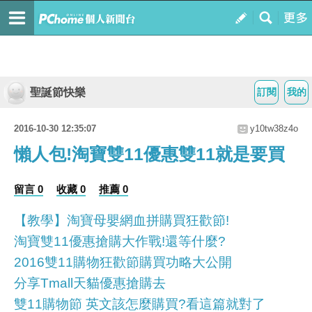
聖誕節快樂
訂閱
我的
2016-10-30 12:35:07
y10tw38z4o
懶人包!淘寶雙11優惠雙11就是要買
留言 0
收藏 0
推薦 0
【教學】淘寶母嬰網血拼購買狂歡節!
淘寶雙11優惠搶購大作戰!還等什麼?
2016雙11購物狂歡節購買功略大公開
分享Tmall天貓優惠搶購去
雙11購物節 英文該怎麼購買?看這篇就對了