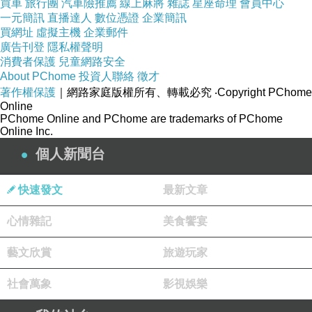
買車
旅行團
汽車險推薦
線上麻將
雜誌
星座命理
會員中心
一元簡訊
直播達人
數位憑證
企業簡訊
買網址
虛擬主機
企業郵件
廣告刊登
隱私權聲明
消費者保護
兒童網路安全
About PChome
投資人聯絡
徵才
著作權保護
｜網路家庭版權所有、轉載必究
‧Copyright PChome
Online
PChome Online and PChome are trademarks of PChome
Online Inc.
個人新聞台
快速發文
最新文章
心情雜記
美食饗宴
藝文欣賞
旅遊玩家
社會萬象
影視娛樂