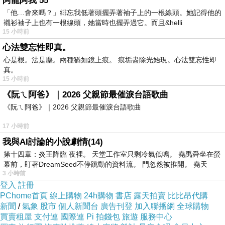
阿龍阿我 55
「他…會來嗎？」緋忘我低著頭擺弄著袖子上的一根線頭。她記得他的
襯衫袖子上也有一根線頭，她當時也擺弄過它。而且&helli
15 小時前
心法雙忘性即真。
心是根。法是塵。兩種猶如鏡上痕。 痕垢盡除光始現。心法雙忘性即
真。
15 小時前
《阮ㄟ阿爸》｜2026 父親節最催淚台語歌曲
《阮ㄟ阿爸》｜2026 父親節最催淚台語歌曲
17 小時前
我與AI討論的小說劇情(14)
第十四章：炎王降臨 夜裡。 天堂工作室只剩冷氣低鳴。 堯禹舜坐在螢
幕前，盯著DreamSeed不停跳動的資料流。 門忽然被推開。 堯天
3 小時前
登入
註冊
PChome首頁
線上購物
24h購物
書店
露天拍賣
比比昂代購
新聞
/
氣象
股市
個人新聞台
廣告刊登
加入聯播網
全球購物
買賣租屋
支付連
國際連
Pi 拍錢包
旅遊
服務中心