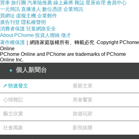
買車
旅行團
汽車險推薦
線上麻將
雜誌
星座命理
會員中心
一元簡訊
直播達人
數位憑證
企業簡訊
買網址
虛擬主機
企業郵件
廣告刊登
隱私權聲明
消費者保護
兒童網路安全
About PChome
投資人聯絡
徵才
著作權保護
｜網路家庭版權所有、轉載必究
‧Copyright PChome
Online
PChome Online and PChome are trademarks of PChome
Online Inc.
個人新聞台
快速發文
最新文章
心情雜記
美食饗宴
藝文欣賞
旅遊玩家
社會萬象
影視娛樂