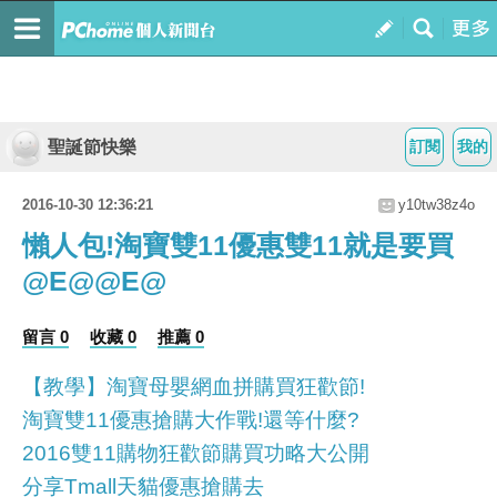
聖誕節快樂
訂閱
我的
2016-10-30 12:36:21
y10tw38z4o
懶人包!淘寶雙11優惠雙11就是要買
@E@@E@
留言 0
收藏 0
推薦 0
【教學】淘寶母嬰網血拼購買狂歡節!
淘寶雙11優惠搶購大作戰!還等什麼?
2016雙11購物狂歡節購買功略大公開
分享Tmall天貓優惠搶購去