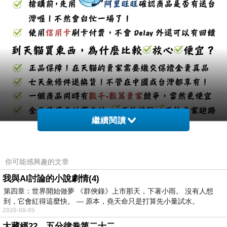
繼續閱讀
你可能感興趣的文章
我與AI討論的小說劇情(4)
第四章：世界開始做夢 《群俠錄》上市那天，下著小雨。 沒有人想
到，它會紅得這麼快。 — 原本，堯天命只是打算先小量試水。
2026-08-05
大藏經22，五分律卷第二十二