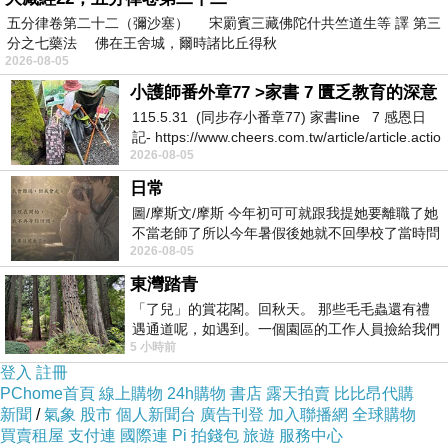
五分律卷第二十二（彌沙塞） 宋罽賓三藏佛陀什共竺道生等 譯 第三
分之七藥法 佛在王舍城，爾時諸比丘得秋
2026-08-05
小護師番外章77 >家書 7 匱乏教育的深意
115.5.31 (同步存小番章77) 家書line 7 感恩日
記- https://www.cheers.com.tw/article/article.actio
2026-08-05
日常
圖/摩斯文/摩斯 今年初可可就跟我提她要離職了她
不當老師了所以今年暑假後她就不回學校了當時問
2026-08-05
她不是很喜歡幼幼班的小朋友嗎捨得不
東灣踏青
「了兒」的賞花閣。回秋天。 那些毛毛蟲還有禮
遇通道呢，如遇到。一個園區的工作人員撿給我們
5 小時前
細賞。
登入
註冊
PChome首頁
線上購物
24h購物
書店
露天拍賣
比比昂代購
新聞
/
氣象
股市
個人新聞台
廣告刊登
加入聯播網
全球購物
買賣租屋
支付連
國際連
Pi 拍錢包
旅遊
服務中心